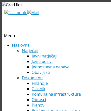
Menu
Skip
Naslovna
to
Natječaji
content
Javni natječaji
Javni pozivi
Jednostavna nabava
Obavijesti
Dokumenti
Financije
Glasnik
Komunalna infrastruktura
Obrasci
Planovi
Poslovnik gradskog vijeća