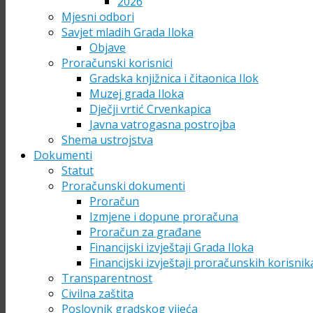
2026
Mjesni odbori
Savjet mladih Grada Iloka
Objave
Proračunski korisnici
Gradska knjižnica i čitaonica Ilok
Muzej grada Iloka
Dječji vrtić Crvenkapica
Javna vatrogasna postrojba
Shema ustrojstva
Dokumenti
Statut
Proračunski dokumenti
Proračun
Izmjene i dopune proračuna
Proračun za građane
Financijski izvještaji Grada Iloka
Financijski izvještaji proračunskih korisnik
Transparentnost
Civilna zaštita
Poslovnik gradskog vijeća