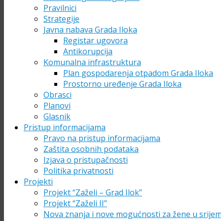
Pravilnici
Strategije
Javna nabava Grada Iloka
Registar ugovora
Antikorupcija
Komunalna infrastruktura
Plan gospodarenja otpadom Grada Iloka
Prostorno uređenje Grada Iloka
Obrasci
Planovi
Glasnik
Pristup informacijama
Pravo na pristup informacijama
Zaštita osobnih podataka
Izjava o pristupačnosti
Politika privatnosti
Projekti
Projekt “Zaželi – Grad Ilok”
Projekt “Zaželi II”
Nova znanja i nove mogućnosti za žene u srije