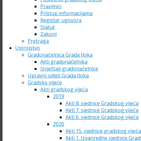
Pravilnici
Pristup informacijama
Registar ugovora
Statut
Zakoni
Pretraga
Ustrojstvo
Gradonačelnica Grada Iloka
Akti gradonačelnika
Izvještaji gradonačelnice
Upravni odjeli Grada Iloka
Gradsko vijeće
Akti gradskog vijeća
2019
Akti 8. sjednice Gradskog vijeća
Akti 7. sjednice Gradskog vijeća
Akti 6. sjednice Gradskog vijeća
2020
Akti 15. sjednice gradskog vijeć
Akti 1. Izvanredne sjednice Grad