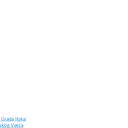
a Grada Iloka
skog Vijeća