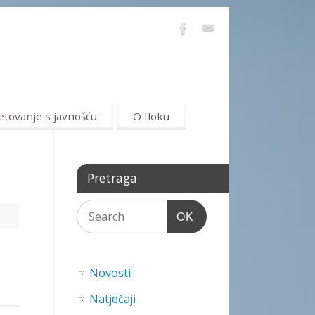
etovanje s javnošću
O Iloku
Pretraga
OK
Novosti
Natječaji