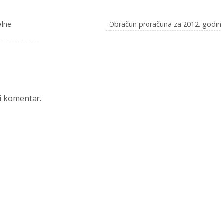
alne
Obračun proračuna za 2012. godi
li komentar.