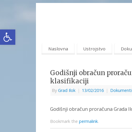
Open toolbar
Naslovna
Ustrojstvo
Doku
Godišnji obračun prorač
klasifikaciji
By
Grad Ilok
|
13/02/2016
|
Dokumenti
Godišnji obračun proračuna Grada Ilo
Bookmark the
permalink
.