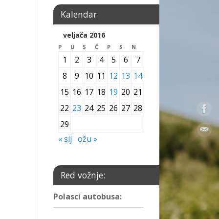
Kalendar
veljača 2016
P
U
S
Č
P
S
N
1
2
3
4
5
6
7
8
9
10
11
12
13
14
15
16
17
18
19
20
21
22
23
24
25
26
27
28
29
« sij
ožu »
Red vožnje:
Polasci autobusa: