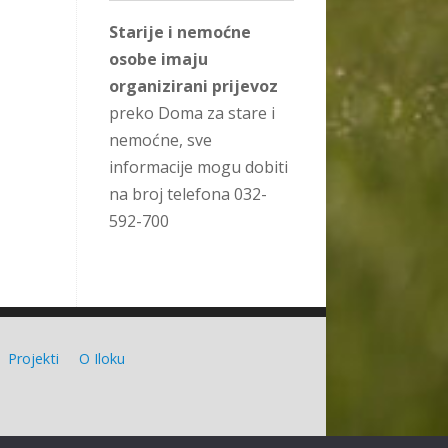
Starije i nemoćne
osobe imaju
organizirani prijevoz
preko Doma za stare i
nemoćne, sve
informacije mogu dobiti
na broj telefona 032-
592-700
Projekti
O Iloku