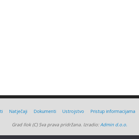
ti
Natječaji
Dokumenti
Ustrojstvo
Pristup informacijama
Grad Ilok (C) Sva prava pridržana. Izradio:
Admin d.o.o.
Grad Ilok
| Powered by
Mantra
&
WordPress.