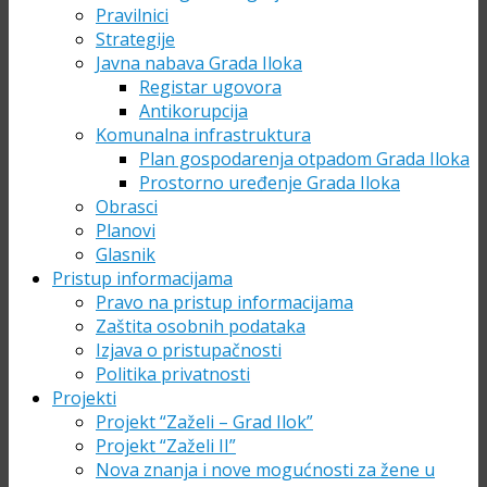
Pravilnici
Strategije
Javna nabava Grada Iloka
Registar ugovora
Antikorupcija
Komunalna infrastruktura
Plan gospodarenja otpadom Grada Iloka
Prostorno uređenje Grada Iloka
Obrasci
Planovi
Glasnik
Pristup informacijama
Pravo na pristup informacijama
Zaštita osobnih podataka
Izjava o pristupačnosti
Politika privatnosti
Projekti
Projekt “Zaželi – Grad Ilok”
Projekt “Zaželi II”
Nova znanja i nove mogućnosti za žene u