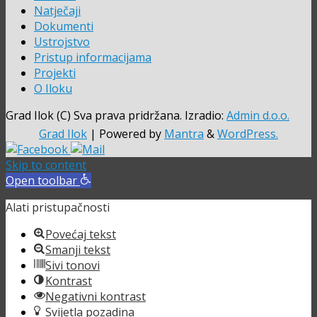
Natječaji
Dokumenti
Ustrojstvo
Pristup informacijama
Projekti
O Iloku
Grad Ilok (C) Sva prava pridržana. Izradio:
Admin d.o.o.
Grad Ilok
| Powered by
Mantra
&
WordPress.
Skip to content
Open toolbar
Alati pristupačnosti
Povećaj tekst
Smanji tekst
Sivi tonovi
Kontrast
Negativni kontrast
Svijetla pozadina