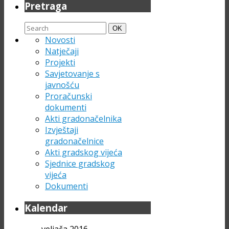
Pretraga
Search
Search
OK
for:
Novosti
Natječaji
Projekti
Savjetovanje s
javnošću
Proračunski
dokumenti
Akti gradonačelnika
Izvještaji
gradonačelnice
Akti gradskog vijeća
Sjednice gradskog
vijeća
Dokumenti
Kalendar