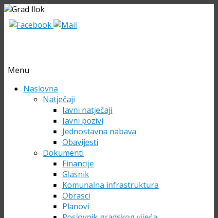
Menu
Skip
Naslovna
to
Natječaji
content
Javni natječaji
Javni pozivi
Jednostavna nabava
Obavijesti
Dokumenti
Financije
Glasnik
Komunalna infrastruktura
Obrasci
Planovi
Poslovnik gradskog vijeća