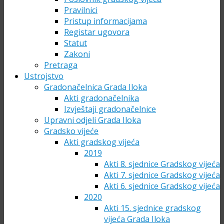
Pravilnici
Pristup informacijama
Registar ugovora
Statut
Zakoni
Pretraga
Ustrojstvo
Gradonačelnica Grada Iloka
Akti gradonačelnika
Izvještaji gradonačelnice
Upravni odjeli Grada Iloka
Gradsko vijeće
Akti gradskog vijeća
2019
Akti 8. sjednice Gradskog vijeća
Akti 7. sjednice Gradskog vijeća
Akti 6. sjednice Gradskog vijeća
2020
Akti 15. sjednice gradskog
vijeća Grada Iloka