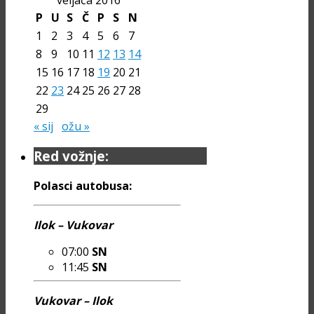
veljača 2016
P
U
S
Č
P
S
N
1
2
3
4
5
6
7
8
9
10
11
12
13
14
15
16
17
18
19
20
21
22
23
24
25
26
27
28
29
« sij
ožu »
Red vožnje:
Polasci autobusa:
Ilok – Vukovar
07:00
SN
11:45
SN
Vukovar – Ilok