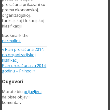
proračuna prikazani su
prema ekonomskoj,
organizacijskoj,
funksijskoj i lokacijskoj
klasifikaciji.
Bookmark the
permalink
.
«
Plan proračuna 2014.
po organizacijskoj
klsifikaciji
Plan proračuna za 2014.
godinu – Prihodi
»
Odgovori
Morate biti
prijavljeni
da biste objavili
komentar.