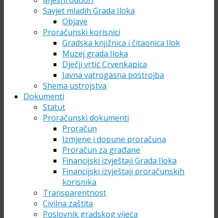
Mjesni odbori
Savjet mladih Grada Iloka
Objave
Proračunski korisnici
Gradska knjižnica i čitaonica Ilok
Muzej grada Iloka
Dječji vrtić Crvenkapica
Javna vatrogasna postrojba
Shema ustrojstva
Dokumenti
Statut
Proračunski dokumenti
Proračun
Izmjene i dopune proračuna
Proračun za građane
Financijski izvještaji Grada Iloka
Financijski izvještaji proračunskih
korisnika
Transparentnost
Civilna zaštita
Poslovnik gradskog vijeća