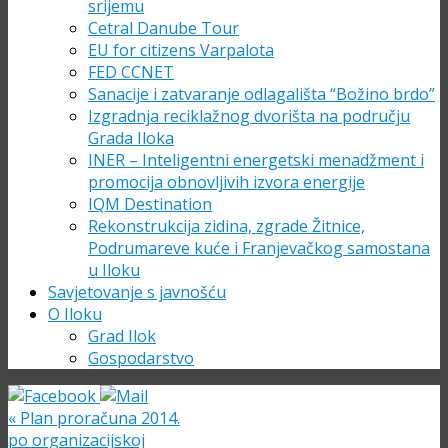
srijemu
Cetral Danube Tour
EU for citizens Varpalota
FED CCNET
Sanacije i zatvaranje odlagališta “Božino brdo”
Izgradnja reciklažnog dvorišta na području
Grada Iloka
INER – Inteligentni energetski menadžment i
promocija obnovljivih izvora energije
IQM Destination
Rekonstrukcija zidina, zgrade Žitnice,
Podrumareve kuće i Franjevačkog samostana
u Iloku
Savjetovanje s javnošću
O Iloku
Grad Ilok
Gospodarstvo
«
Plan proračuna 2014.
po organizacijskoj