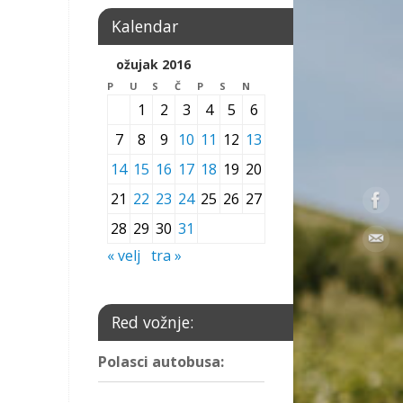
Kalendar
ožujak 2016
P
U
S
Č
P
S
N
1
2
3
4
5
6
7
8
9
10
11
12
13
14
15
16
17
18
19
20
21
22
23
24
25
26
27
28
29
30
31
« velj
tra »
Red vožnje:
Polasci autobusa: