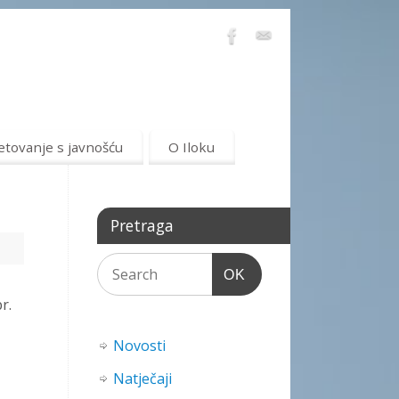
etovanje s javnošću
O Iloku
Pretraga
OK
r.
Novosti
Natječaji