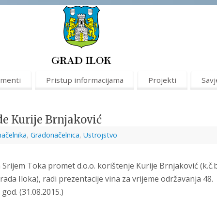
menti
Pristup informacijama
Projekti
Savj
e Kurije Brnjaković
načelnika
,
Gradonačelnica
,
Ustrojstvo
Srijem Toka promet d.o.o. korištenje Kurije Brnjaković (k.č.b
 Grada Iloka), radi prezentacije vina za vrijeme održavanja 48.
 god. (31.08.2015.)