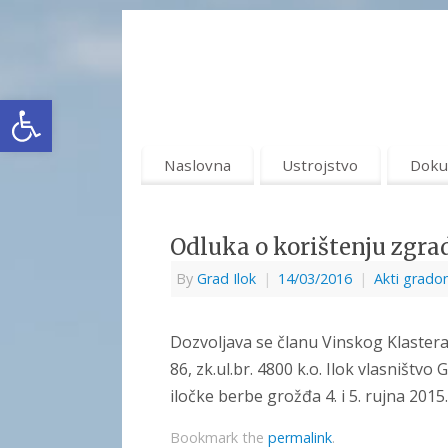
Open toolbar
Naslovna
Ustrojstvo
Doku
Odluka o korištenju zgrad
By
Grad Ilok
|
14/03/2016
|
Akti grado
Dozvoljava se članu Vinskog Klastera 
86, zk.ul.br. 4800 k.o. Ilok vlasništvo
iločke berbe grožđa 4. i 5. rujna 2015.
Bookmark the
permalink
.