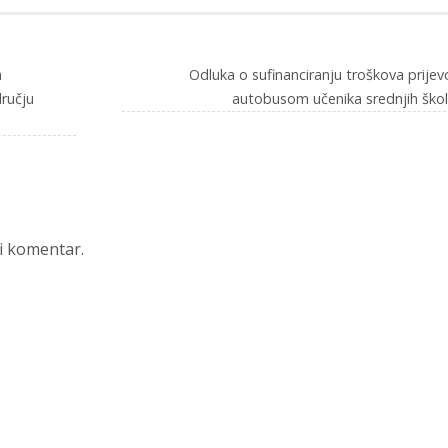
h
Odluka o sufinanciranju troškova prije
ručju
autobusom učenika srednjih ško
li komentar.