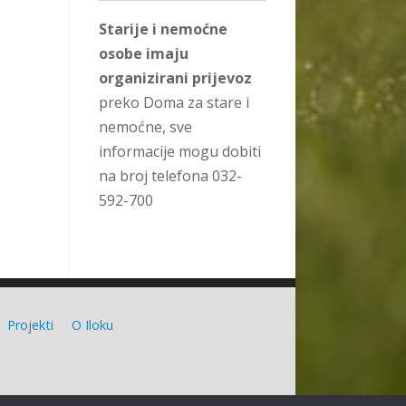
Starije i nemoćne
osobe imaju
organizirani prijevoz
preko Doma za stare i
nemoćne, sve
informacije mogu dobiti
na broj telefona 032-
592-700
Projekti
O Iloku