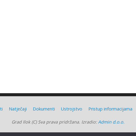
ti
Natječaji
Dokumenti
Ustrojstvo
Pristup informacijama
Grad Ilok (C) Sva prava pridržana. Izradio:
Admin d.o.o.
Grad Ilok
| Powered by
Mantra
&
WordPress.