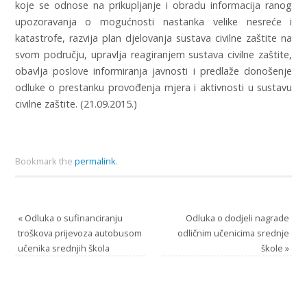
koje se odnose na prikupljanje i obradu informacija ranog
upozoravanja o mogućnosti nastanka velike nesreće i
katastrofe, razvija plan djelovanja sustava civilne zaštite na
svom području, upravlja reagiranjem sustava civilne zaštite,
obavlja poslove informiranja javnosti i predlaže donošenje
odluke o prestanku provođenja mjera i aktivnosti u sustavu
civilne zaštite. (21.09.2015.)
Bookmark the
permalink
.
«
Odluka o sufinanciranju
Odluka o dodjeli nagrade
troškova prijevoza autobusom
odličnim učenicima srednje
učenika srednjih škola
škole
»