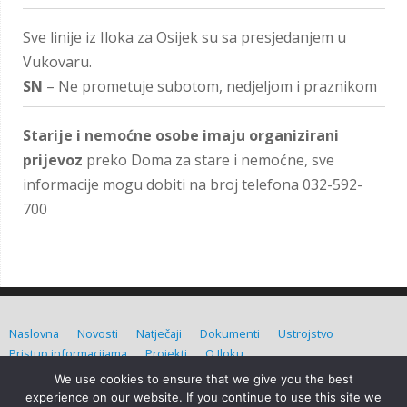
Sve linije iz Iloka za Osijek su sa presjedanjem u
Vukovaru.
SN
– Ne prometuje subotom, nedjeljom i praznikom
Starije i nemoćne osobe imaju organizirani
prijevoz
preko Doma za stare i nemoćne, sve
informacije mogu dobiti na broj telefona 032-592-
700
Naslovna
Novosti
Natječaji
Dokumenti
Ustrojstvo
Pristup informacijama
Projekti
O Iloku
We use cookies to ensure that we give you the best
Grad Ilok (C) Sva prava pridržana. Izradio:
Admin d.o.o.
experience on our website. If you continue to use this site we