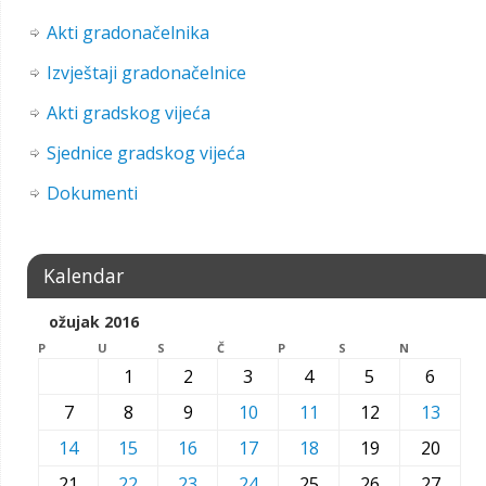
Akti gradonačelnika
Izvještaji gradonačelnice
Akti gradskog vijeća
Sjednice gradskog vijeća
Dokumenti
Kalendar
ožujak 2016
P
U
S
Č
P
S
N
1
2
3
4
5
6
7
8
9
10
11
12
13
14
15
16
17
18
19
20
21
22
23
24
25
26
27