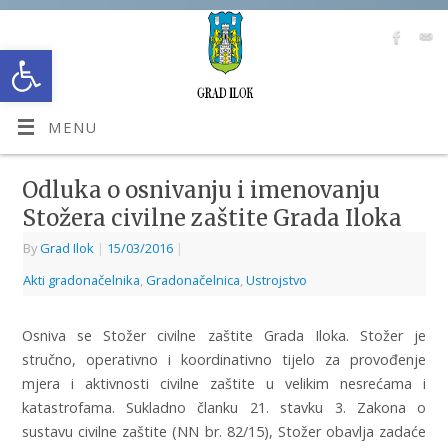
Open toolbar
MENU
Odluka o osnivanju i imenovanju
Stožera civilne zaštite Grada Iloka
By
Grad Ilok
|
15/03/2016
|
Akti gradonačelnika
,
Gradonačelnica
,
Ustrojstvo
Osniva se Stožer civilne zaštite Grada Iloka. Stožer je
stručno, operativno i koordinativno tijelo za provođenje
mjera i aktivnosti civilne zaštite u velikim nesrećama i
katastrofama. Sukladno članku 21. stavku 3. Zakona o
sustavu civilne zaštite (NN br. 82/15), Stožer obavlja zadaće