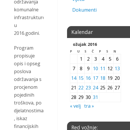
održavanja
komunalne
Dokumenti
infrastrukture
u
Kalendar
2016.godini.
ožujak 2016
Program
P
U
S
Č
P
S
N
propisuje
1
2
3
4
5
6
opis i opseg
7
8
9
10
11
12
13
poslova
14
15
16
17
18
19
20
održavanja s
procjenom
21
22
23
24
25
26
27
pojedinih
28
29
30
31
troškova, po
« velj
tra »
djelatnostima
, iskaz
financijskih
Red vožnje: