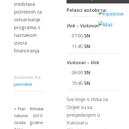
sredstava
Polasci autobusa:
potrebnih za
ostvarivanje
Ilok – Vukovar
programa, s
naznakom
07:00
SN
izvora
11:45
SN
financiranja.
Vukovar – Ilok
06:00
SN
Bookmark the
10:45
SN
permalink
.
Sve linije iz Iloka za
Osijek su sa
«
Plan
Rebalans
presjedanjem u
nabave
2015.
Vukovaru.
Grada
godine