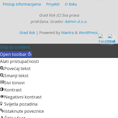
Pristup informacijama
Projekti
O Iloku
Grad Ilok (C) Sva prava
pridržana. Izradio:
Admin d.o.o.
Grad Ilok
| Powered by
Mantra
&
WordPress.
Skip to content
Open toolbar
Alati pristupačnosti
Povećaj tekst
Smanji tekst
Sivi tonovi
Kontrast
Negativni kontrast
Svijetla pozadina
Istaknute poveznice