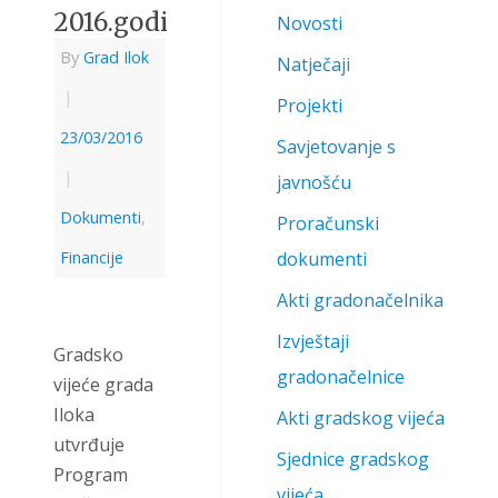
2016.godini
Novosti
By
Grad Ilok
Natječaji
|
Projekti
23/03/2016
Savjetovanje s
|
javnošću
Dokumenti
,
Proračunski
Financije
dokumenti
Akti gradonačelnika
Izvještaji
Gradsko
gradonačelnice
vijeće grada
Iloka
Akti gradskog vijeća
utvrđuje
Sjednice gradskog
Program
vijeća