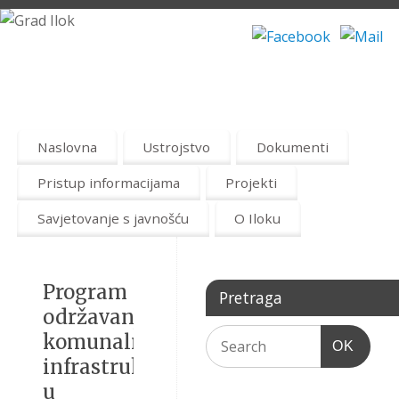
Naslovna
Ustrojstvo
Dokumenti
Pristup informacijama
Projekti
Savjetovanje s javnošću
O Iloku
Program
Pretraga
održavanja
komunalne
OK
infrastrukture
u