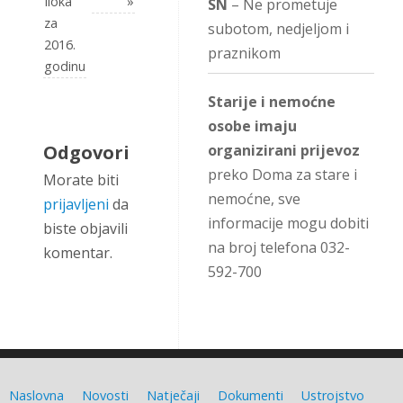
Iloka
»
SN
– Ne prometuje
za
subotom, nedjeljom i
2016.
praznikom
godinu
Starije i nemoćne
osobe imaju
Odgovori
organizirani prijevoz
preko Doma za stare i
Morate biti
nemoćne, sve
prijavljeni
da
informacije mogu dobiti
biste objavili
na broj telefona 032-
komentar.
592-700
Naslovna
Novosti
Natječaji
Dokumenti
Ustrojstvo