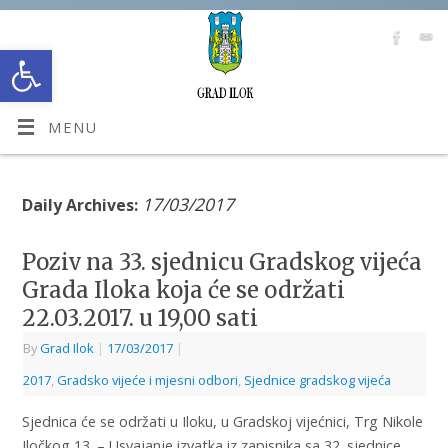
Open toolbar
MENU
17/03/2017
Daily Archives:
Poziv na 33. sjednicu Gradskog vijeća
Grada Iloka koja će se održati
22.03.2017. u 19,00 sati
By
Grad Ilok
|
17/03/2017
|
2017
,
Gradsko vijeće i mjesni odbori
,
Sjednice gradskog vijeća
Sjednica će se održati u Iloku, u Gradskoj vijećnici, Trg Nikole
Iločkog 13. – Usvajanje izvatka iz zapisnika sa 32. sjednice