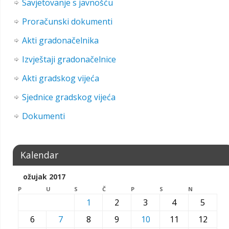
Savjetovanje s javnošću
Proračunski dokumenti
Akti gradonačelnika
Izvještaji gradonačelnice
Akti gradskog vijeća
Sjednice gradskog vijeća
Dokumenti
Kalendar
ožujak 2017
P
U
S
Č
P
S
N
1
2
3
4
5
6
7
8
9
10
11
12