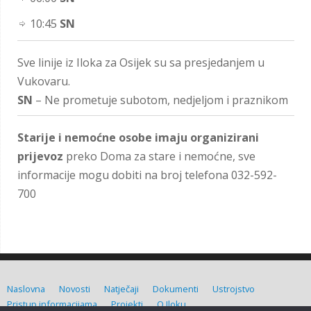
10:45
SN
Sve linije iz Iloka za Osijek su sa presjedanjem u
Vukovaru.
SN
– Ne prometuje subotom, nedjeljom i praznikom
Starije i nemoćne osobe imaju organizirani
prijevoz
preko Doma za stare i nemoćne, sve
informacije mogu dobiti na broj telefona 032-592-
700
Naslovna
Novosti
Natječaji
Dokumenti
Ustrojstvo
Pristup informacijama
Projekti
O Iloku