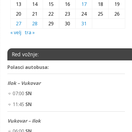
13
14
15
16
17
18
19
20
21
22
23
24
25
26
27
28
29
30
31
« velj
tra »
Red vožnje:
Polasci autobusa:
Ilok – Vukovar
07:00
SN
11:45
SN
Vukovar – Ilok
06:00
SN