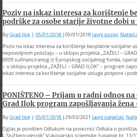
Poziv na iskaz interesa za korištenje b
podrške za osobe starije životne dobi 
By
Grad Ilok
|
05/01/2018
|
05/01/2018
Javni pozivi
,
Natječa
Poziv na iskaz interesa za korištenje besplatne socijalne u
nepovoljnom položaju – u sklopu projekta „ZAŽELI – GRAD I
0009 sufinanciranog iz Europskog socijalnog fonda, operat
– u sklopu projekta „ZAŽELI – GRAD ILOK“ – program zapošl
iskaz interesa za korištenje socijalne usluge potpore i po
PONIŠTENO – Prijam u radni odnos na 
Grad Ilok program zapošljavanja žena –
By
Grad Ilok
|
05/01/2018
|
29/03/2021
Javni natječaji
,
Natj
Oglas je poništen Odlukom na poveznici: Odluka o poništav
(„Službeni vjesnik“ Vukovarsko srijemske županije br. 11/1