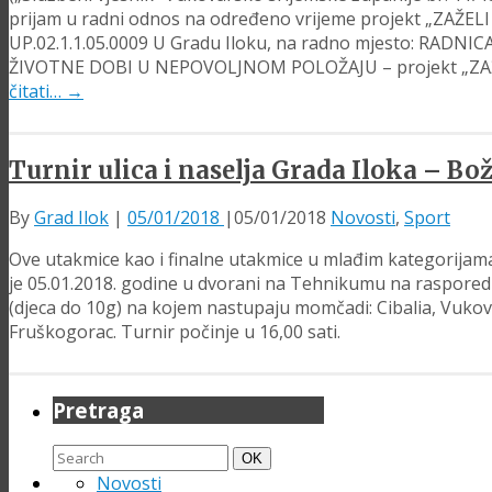
prijam u radni odnos na određeno vrijeme projekt „ZAŽELI
UP.02.1.1.05.0009 U Gradu Iloku, na radno mjesto: RA
ŽIVOTNE DOBI U NEPOVOLJNOM POLOŽAJU – projekt „ZAŽEL
čitati…
→
Turnir ulica i naselja Grada Iloka – B
By
Grad Ilok
|
05/01/2018
|
05/01/2018
Novosti
,
Sport
Ove utakmice kao i finalne utakmice u mlađim kategorijama 
je 05.01.2018. godine u dvorani na Tehnikumu na raspored
(djeca do 10g) na kojem nastupaju momčadi: Cibalia, Vukov
Fruškogorac. Turnir počinje u 16,00 sati.
Pretraga
Search
Search
OK
for:
Novosti