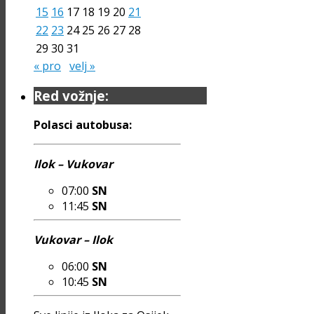
15
16
17
18
19
20
21
22
23
24
25
26
27
28
29
30
31
« pro
velj »
Red vožnje:
Polasci autobusa:
Ilok – Vukovar
07:00
SN
11:45
SN
Vukovar – Ilok
06:00
SN
10:45
SN