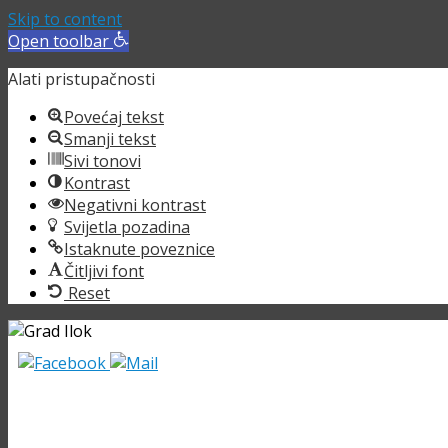
Skip to content
Open toolbar
Alati pristupačnosti
Povećaj tekst
Smanji tekst
Sivi tonovi
Kontrast
Negativni kontrast
Svijetla pozadina
Istaknute poveznice
Čitljivi font
Reset