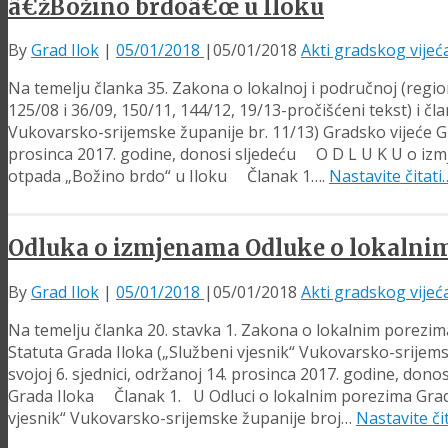
â€žBožino brdoâ€œ u Iloku
By
Grad Ilok
|
05/01/2018
|
05/01/2018
Akti gradskog vijeć
Na temelju članka 35. Zakona o lokalnoj i područnoj (regi
125/08 i 36/09, 150/11, 144/12, 19/13-pročišćeni tekst) i čl
Vukovarsko-srijemske županije br. 11/13) Gradsko vijeće Gra
prosinca 2017. godine, donosi sljedeću O D L U K U o izm
otpada „Božino brdo“ u Iloku Članak 1….
Nastavite čitat
Odluka o izmjenama Odluke o lokalni
By
Grad Ilok
|
05/01/2018
|
05/01/2018
Akti gradskog vijeć
Na temelju članka 20. stavka 1. Zakona o lokalnim porezima
Statuta Grada Iloka („Službeni vjesnik“ Vukovarsko-srijems
svojoj 6. sjednici, održanoj 14. prosinca 2017. godine, 
Grada Iloka Članak 1. U Odluci o lokalnim porezima Grada
vjesnik“ Vukovarsko-srijemske županije broj…
Nastavite či