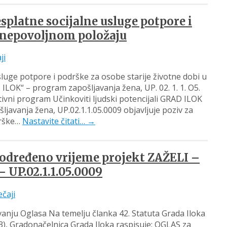
esplatne socijalne usluge potpore i
u nepovoljnom položaju
ji
sluge potpore i podrške za osobe starije životne dobi u
LOK“ – program zapošljavanja žena, UP. 02. 1. 1. O5.
ivni program Učinkoviti ljudski potencijali GRAD ILOK
javanja žena, UP.02.1.1.05.0009 objavljuje poziv za
drške…
Nastavite čitati…
→
određeno vrijeme projekt ZAŽELI –
 UP.02.1.1.05.0009
ečaji
anju Oglasa Na temelju članka 42. Statuta Grada Iloka
3), Gradonačelnica Grada Iloka raspisuje: OGLAS za