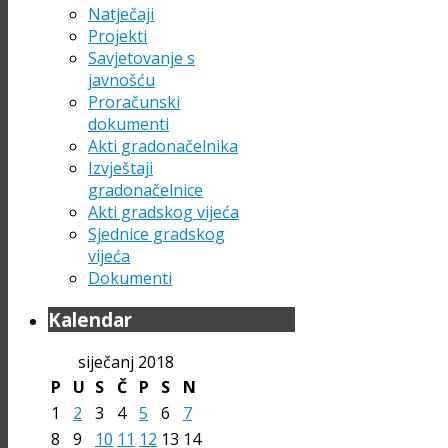
Natječaji
Projekti
Savjetovanje s
javnošću
Proračunski
dokumenti
Akti gradonačelnika
Izvještaji
gradonačelnice
Akti gradskog vijeća
Sjednice gradskog
vijeća
Dokumenti
Kalendar
siječanj 2018
P
U
S
Č
P
S
N
1
2
3
4
5
6
7
8
9
10
11
12
13
14