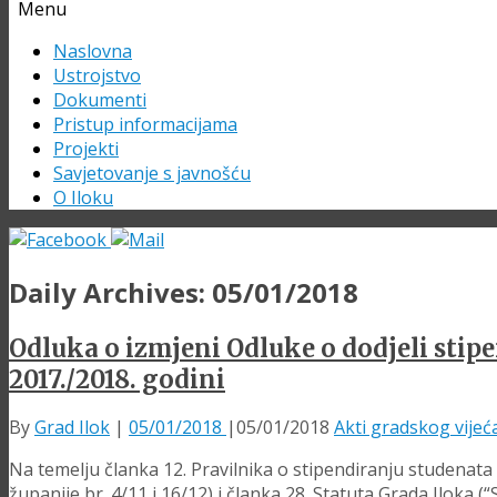
Menu
Skip
Naslovna
to
Ustrojstvo
content
Dokumenti
Pristup informacijama
Projekti
Savjetovanje s javnošću
O Iloku
Daily Archives:
05/01/2018
Odluka o izmjeni Odluke o dodjeli sti
2017./2018. godini
By
Grad Ilok
|
05/01/2018
|
05/01/2018
Akti gradskog vijeć
Na temelju članka 12. Pravilnika o stipendiranju studenata
županije br. 4/11 i 16/12) i članka 28. Statuta Grada Iloka 