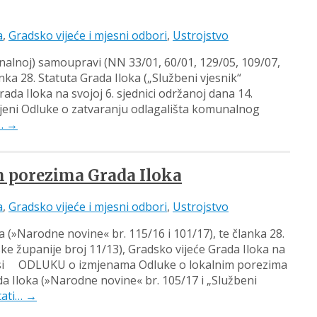
a
,
Gradsko vijeće i mjesni odbori
,
Ustrojstvo
onalnoj) samoupravi (NN 33/01, 60/01, 129/05, 109/07,
anka 28. Statuta Grada Iloka („Službeni vjesnik“
da Iloka na svojoj 6. sjednici održanoj dana 14.
jeni Odluke o zatvaranju odlagališta komunalnog
i…
→
m porezima Grada Iloka
a
,
Gradsko vijeće i mjesni odbori
,
Ustrojstvo
 (»Narodne novine« br. 115/16 i 101/17), te članka 28.
ke županije broj 11/13), Gradsko vijeće Grada Iloka na
donosi ODLUKU o izmjenama Odluke o lokalnim porezima
 Iloka (»Narodne novine« br. 105/17 i „Službeni
tati…
→