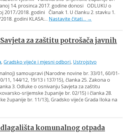
održanoj 14. prosinca 2017. godine donosi ODLUKU o
j 2017./2018. godini Članak 1. U članku 2. stavku 1.
./2018. godini KLASA:…
Nastavite čitati…
→
avjeta za zaštitu potrošača javnih
a
,
Gradsko vijeće i mjesni odbori
,
Ustrojstvo
onalnoj) samoupravi (Narodne novine br. 33/01, 60/01-
0/11, 144/12, 19/13 i 137/15), članka 25. Zakona o
lanka 3. Odluke o osnivanju Savjeta za zaštitu
kovarsko-srijemske županije br. 02/15) i članka 28.
ke županije br. 11/13), Gradsko vijeće Grada Iloka na
 odlagališta komunalnog otpada