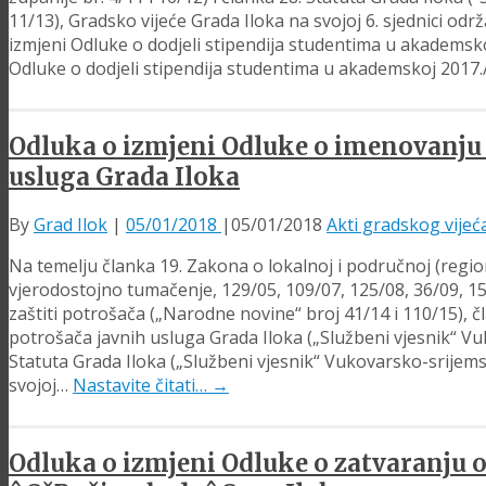
11/13), Gradsko vijeće Grada Iloka na svojoj 6. sjednici 
izmjeni Odluke o dodjeli stipendija studentima u akademsko
Odluke o dodjeli stipendija studentima u akademskoj 2017
Odluka o izmjeni Odluke o imenovanju S
usluga Grada Iloka
By
Grad Ilok
|
05/01/2018
|
05/01/2018
Akti gradskog vijeć
Na temelju članka 19. Zakona o lokalnoj i područnoj (regi
vjerodostojno tumačenje, 129/05, 109/07, 125/08, 36/09, 15
zaštiti potrošača („Narodne novine“ broj 41/14 i 110/15), č
potrošača javnih usluga Grada Iloka („Službeni vjesnik“ Vu
Statuta Grada Iloka („Službeni vjesnik“ Vukovarsko-srijems
svojoj…
Nastavite čitati…
→
Odluka o izmjeni Odluke o zatvaranju