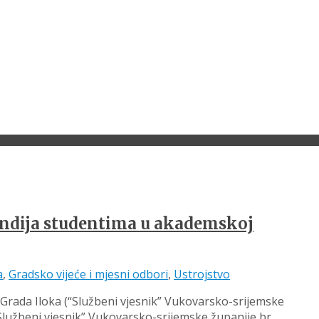
pendija studentima u akademskoj
a
,
Gradsko vijeće i mjesni odbori
,
Ustrojstvo
 Grada Iloka (“Službeni vjesnik” Vukovarsko-srijemske
(“Službeni vjesnik” Vukovarsko-srijemske županije br.