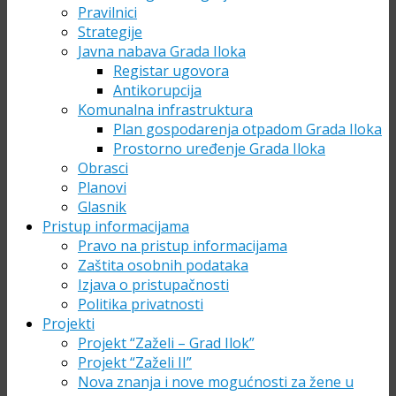
Pravilnici
Strategije
Javna nabava Grada Iloka
Registar ugovora
Antikorupcija
Komunalna infrastruktura
Plan gospodarenja otpadom Grada Iloka
Prostorno uređenje Grada Iloka
Obrasci
Planovi
Glasnik
Pristup informacijama
Pravo na pristup informacijama
Zaštita osobnih podataka
Izjava o pristupačnosti
Politika privatnosti
Projekti
Projekt “Zaželi – Grad Ilok”
Projekt “Zaželi II”
Nova znanja i nove mogućnosti za žene u