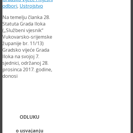
odbori
,
Ustrojstvo
Na temelju članka 28.
Statuta Grada Iloka
(„Službeni vjesnik“
Vukovarsko-srijemske
županije br. 11/13)
Gradsko vijeće Grada
Iloka na svojoj 7.
sjednici, održanoj 28.
prosinca 2017. godine,
donosi
ODLUKU
o usvajanju