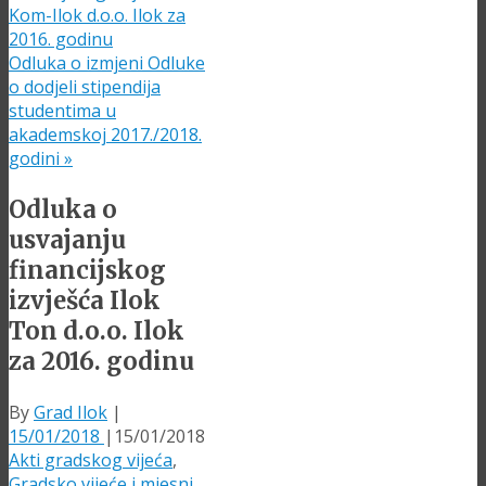
Kom-Ilok d.o.o. Ilok za
2016. godinu
Odluka o izmjeni Odluke
o dodjeli stipendija
studentima u
akademskoj 2017./2018.
godini
»
Odluka o
usvajanju
financijskog
izvješća Ilok
Ton d.o.o. Ilok
za 2016. godinu
By
Grad Ilok
|
15/01/2018
|
15/01/2018
Akti gradskog vijeća
,
Gradsko vijeće i mjesni