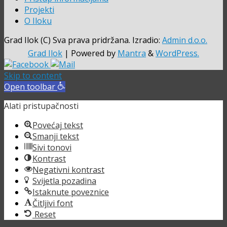
Projekti
O Iloku
Grad Ilok (C) Sva prava pridržana. Izradio:
Admin d.o.o.
Grad Ilok
| Powered by
Mantra
&
WordPress.
Skip to content
Open toolbar
Alati pristupačnosti
Povećaj tekst
Smanji tekst
Sivi tonovi
Kontrast
Negativni kontrast
Svijetla pozadina
Istaknute poveznice
Čitljivi font
Reset