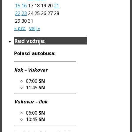
15
16
17
18
19
20
21
22
23
24
25
26
27
28
29
30
31
« pro
velj »
Red vožnje:
Polasci autobusa:
Ilok – Vukovar
07:00
SN
11:45
SN
Vukovar – Ilok
06:00
SN
10:45
SN