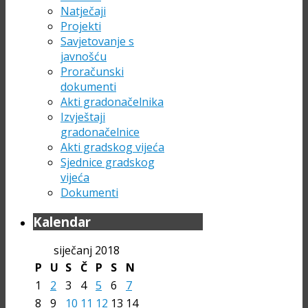
Natječaji
Projekti
Savjetovanje s
javnošću
Proračunski
dokumenti
Akti gradonačelnika
Izvještaji
gradonačelnice
Akti gradskog vijeća
Sjednice gradskog
vijeća
Dokumenti
Kalendar
siječanj 2018
P
U
S
Č
P
S
N
1
2
3
4
5
6
7
8
9
10
11
12
13
14