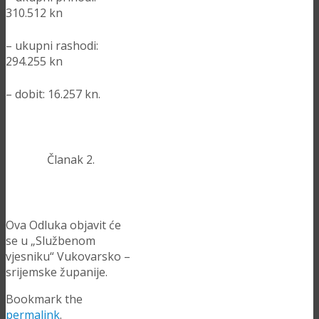
310.512 kn
– ukupni rashodi:
294.255 kn
– dobit: 16.257 kn.
Članak 2.
Ova Odluka objavit će
se u „Službenom
vjesniku“ Vukovarsko –
srijemske županije.
Bookmark the
permalink
.