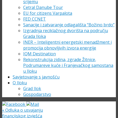
srijemu
Cetral Danube Tour
EU for citizens Varpalota
FED CCNET
Sanacije i zatvaranje odlagališta “Božino brdo”
Izgradnja reciklažnog dvorišta na području
Grada Iloka
INER – Inteligentni energetski menadžment i
promocija obnovljivih izvora energije
IQM Destination
Rekonstrukcija zidina, zgrade Žitnice,
Podrumareve kuće i Franjevačkog samostana
u Iloku
Savjetovanje s javnošću
O Iloku
Grad Ilok
Gospodarstvo
«
Odluka o usvajanju
financijskog izvješća