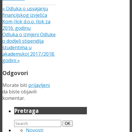
«
Odluka o usvajanju
financijskog izvješća
Kom-Ilok d.o.o. Ilok za
2016. godinu
Odluka o izmjeni Odluke
o dodjeli stipendija
studentima u
akademskoj 2017./2018.
godini
»
Odgovori
Morate biti
prijavljeni
da biste objavili
komentar.
Pretraga
Search
Search
OK
for:
Novosti