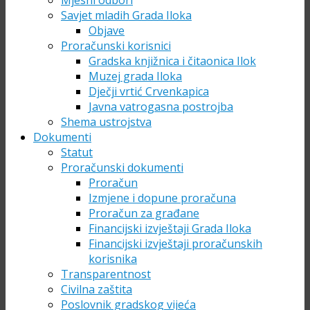
Mjesni odbori
Savjet mladih Grada Iloka
Objave
Proračunski korisnici
Gradska knjižnica i čitaonica Ilok
Muzej grada Iloka
Dječji vrtić Crvenkapica
Javna vatrogasna postrojba
Shema ustrojstva
Dokumenti
Statut
Proračunski dokumenti
Proračun
Izmjene i dopune proračuna
Proračun za građane
Financijski izvještaji Grada Iloka
Financijski izvještaji proračunskih
korisnika
Transparentnost
Civilna zaštita
Poslovnik gradskog vijeća