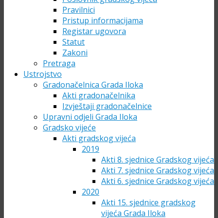
Pravilnici
Pristup informacijama
Registar ugovora
Statut
Zakoni
Pretraga
Ustrojstvo
Gradonačelnica Grada Iloka
Akti gradonačelnika
Izvještaji gradonačelnice
Upravni odjeli Grada Iloka
Gradsko vijeće
Akti gradskog vijeća
2019
Akti 8. sjednice Gradskog vijeća
Akti 7. sjednice Gradskog vijeća
Akti 6. sjednice Gradskog vijeća
2020
Akti 15. sjednice gradskog
vijeća Grada Iloka