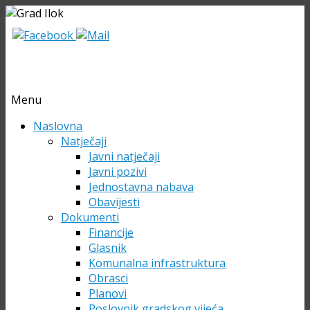
Menu
Skip
Naslovna
to
Natječaji
content
Javni natječaji
Javni pozivi
Jednostavna nabava
Obavijesti
Dokumenti
Financije
Glasnik
Komunalna infrastruktura
Obrasci
Planovi
Poslovnik gradskog vijeća