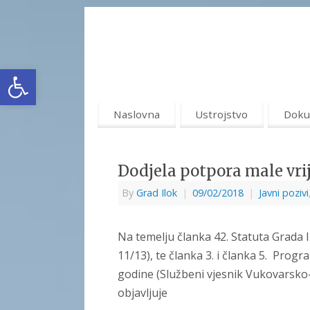
Open toolbar
Naslovna
Ustrojstvo
Doku
Dodjela potpora male vrij
By
Grad Ilok
|
09/02/2018
|
Javni pozivi
Na temelju članka 42. Statuta Grada 
11/13), te članka 3. i članka 5. Prog
godine (Službeni vjesnik Vukovarsko-
objavljuje