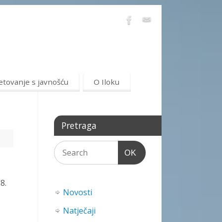
etovanje s javnošću
O Iloku
Pretraga
OK
8.
Novosti
Natječaji