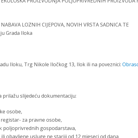
am EKOLOšKA PROIZVODNJA POLJOPRIVREDNIH PROIZVODA 
m NABAVA LOZNIH CIJEPOVA, NOVIH VRSTA SADNICA TE
u Grada Iloka
du Iloku, Trg Nikole Iločkog 13, Ilok ili na poveznici:
Obrasc
a prilažu slijedeću dokumentaciju:
čke osobe,
 registar- za pravne osobe,
ik poljoprivrednih gospodarstava,
ili obavljene usluge ne stariji od 12 mjeseci od dana