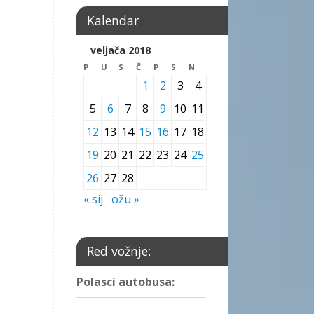
Kalendar
veljača 2018
P
U
S
Č
P
S
N
1
2
3
4
5
6
7
8
9
10
11
12
13
14
15
16
17
18
19
20
21
22
23
24
25
26
27
28
« sij
ožu »
Red vožnje:
Polasci autobusa: