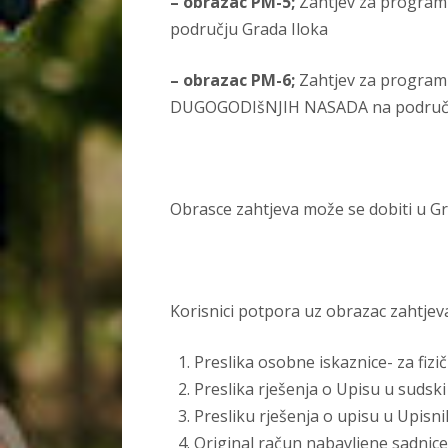
– obrazac PM-5;
Zahtjev za progr
području Grada Iloka
– obrazac PM-6;
Zahtjev za progra
DUGOGODIšNJIH NASADA na područj
Obrasce zahtjeva može se dobiti u Gra
Korisnici potpora uz obrazac zahtjev
Preslika osobne iskaznice- za fizi
Preslika rješenja o Upisu u sudski
Presliku rješenja o upisu u Upisn
Original račun nabavljene sadnice 