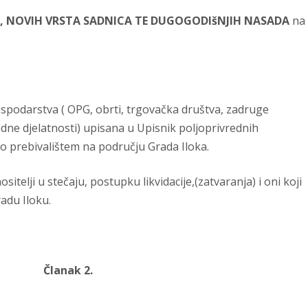
, NOVIH VRSTA SADNICA TE DUGOGODIšNJIH NASADA
na
ospodarstva ( OPG, obrti, trgovačka društva, zadruge
edne djelatnosti) upisana u Upisnik poljoprivrednih
o prebivalištem na području Grada Iloka.
itelji u stečaju, postupku likvidacije,(zatvaranja) i oni koji
adu Iloku.
Članak 2.