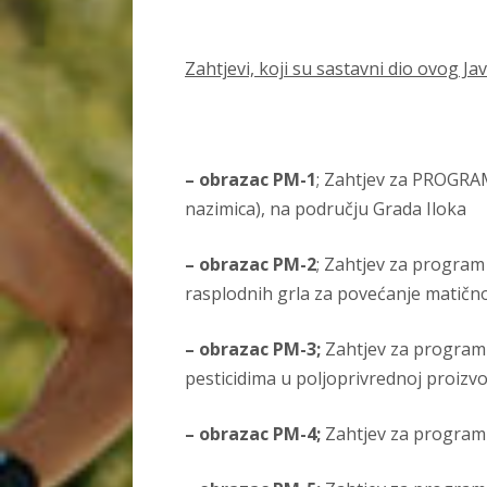
Zahtjevi, koji su sastavni dio ovog 
– obrazac PM-1
; Zahtjev za PROGR
nazimica), na području Grada Iloka
– obrazac PM-2
; Zahtjev za progra
rasplodnih grla za povećanje matičn
– obrazac PM-3;
Zahtjev za program
pesticidima u poljoprivrednoj proi
– o
brazac PM-4;
Zahtjev za progra