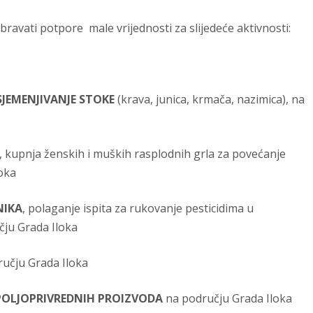
ati potpore male vrijednosti za slijedeće aktivnosti:
JEMENJIVANJE STOKE
(krava, junica, krmača, nazimica), na
, kupnja ženskih i muških rasplodnih grla za povećanje
oka
NIKA
, polaganje ispita za rukovanje pesticidima u
učju Grada Iloka
učju Grada Iloka
POLJOPRIVREDNIH PROIZVODA
na području Grada Iloka