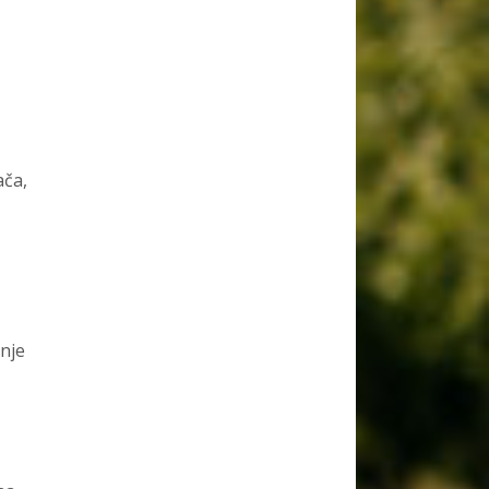
ača,
nje