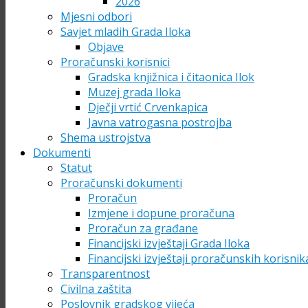
2026
Mjesni odbori
Savjet mladih Grada Iloka
Objave
Proračunski korisnici
Gradska knjižnica i čitaonica Ilok
Muzej grada Iloka
Dječji vrtić Crvenkapica
Javna vatrogasna postrojba
Shema ustrojstva
Dokumenti
Statut
Proračunski dokumenti
Proračun
Izmjene i dopune proračuna
Proračun za građane
Financijski izvještaji Grada Iloka
Financijski izvještaji proračunskih korisnik
Transparentnost
Civilna zaštita
Poslovnik gradskog vijeća