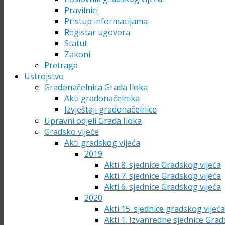
Pravilnici
Pristup informacijama
Registar ugovora
Statut
Zakoni
Pretraga
Ustrojstvo
Gradonačelnica Grada Iloka
Akti gradonačelnika
Izvještaji gradonačelnice
Upravni odjeli Grada Iloka
Gradsko vijeće
Akti gradskog vijeća
2019
Akti 8. sjednice Gradskog vijeća
Akti 7. sjednice Gradskog vijeća
Akti 6. sjednice Gradskog vijeća
2020
Akti 15. sjednice gradskog vijeć
Akti 1. Izvanredne sjednice Grad