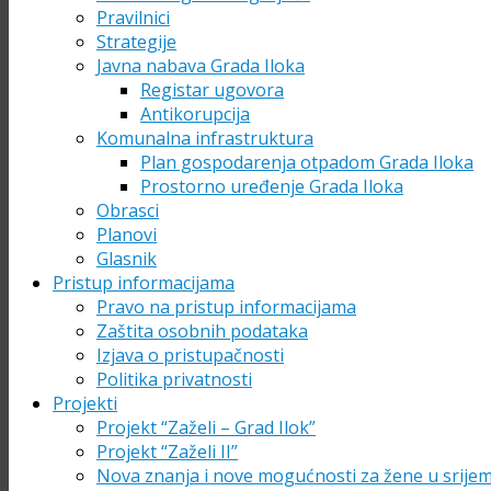
Pravilnici
Strategije
Javna nabava Grada Iloka
Registar ugovora
Antikorupcija
Komunalna infrastruktura
Plan gospodarenja otpadom Grada Iloka
Prostorno uređenje Grada Iloka
Obrasci
Planovi
Glasnik
Pristup informacijama
Pravo na pristup informacijama
Zaštita osobnih podataka
Izjava o pristupačnosti
Politika privatnosti
Projekti
Projekt “Zaželi – Grad Ilok”
Projekt “Zaželi II”
Nova znanja i nove mogućnosti za žene u srije