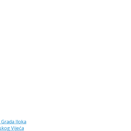
a Grada Iloka
skog Vijeća