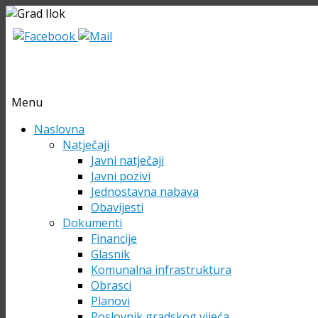
Menu
Skip
Naslovna
to
Natječaji
content
Javni natječaji
Javni pozivi
Jednostavna nabava
Obavijesti
Dokumenti
Financije
Glasnik
Komunalna infrastruktura
Obrasci
Planovi
Poslovnik gradskog vijeća