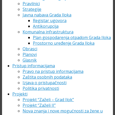
Pravilnici
Strategije
Javna nabava Grada Iloka
Registar ugovora
Antikorupcija
Komunalna infrastruktura
Plan gospodarenja otpadom Grada Iloka
Prostorno uređenje Grada Iloka
Obrasci
Planovi
Glasnik
Pristup informacijama
Pravo na pristup informacijama
Zaštita osobnih podataka
Izjava o pristupačnosti
Politika privatnosti
Projekti
Projekt “Zaželi – Grad Ilok”
Projekt “Zaželi II”
Nova znanja i nove mogućnosti za žene u