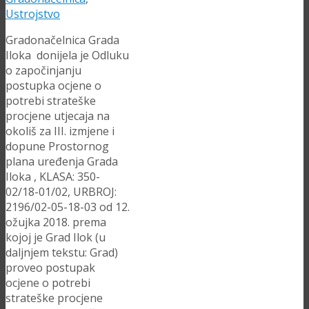
Ustrojstvo
Gradonačelnica Grada
Iloka donijela je Odluku
o započinjanju
postupka ocjene o
potrebi strateške
procjene utjecaja na
okoliš za III. izmjene i
dopune Prostornog
plana uređenja Grada
Iloka , KLASA: 350-
02/18-01/02, URBROJ:
2196/02-05-18-03 od 12.
ožujka 2018. prema
kojoj je Grad Ilok (u
daljnjem tekstu: Grad)
proveo postupak
ocjene o potrebi
strateške procjene