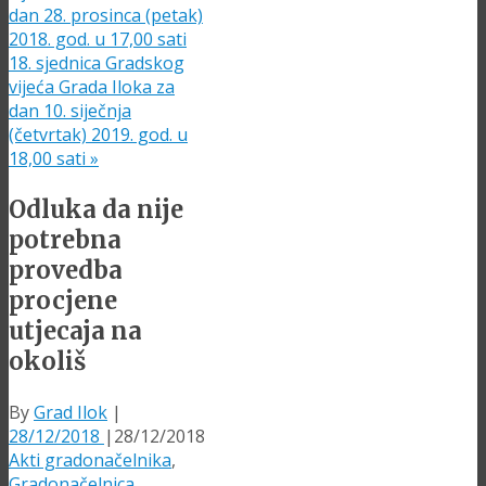
dan 28. prosinca (petak)
2018. god. u 17,00 sati
18. sjednica Gradskog
vijeća Grada Iloka za
dan 10. siječnja
(četvrtak) 2019. god. u
18,00 sati
»
Odluka da nije
potrebna
provedba
procjene
utjecaja na
okoliš
By
Grad Ilok
|
28/12/2018
|
28/12/2018
Akti gradonačelnika
,
Gradonačelnica
,