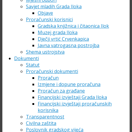
Mjesni odbori
Savjet mladih Grada Iloka
Objave
Proračunski korisnici
Gradska knjižnica i čitaonica Ilok
Muzej grada Iloka
Dječji vrtić Crvenkapica
Javna vatrogasna postrojba
Shema ustrojstva
Dokumenti
Statut
Proračunski dokumenti
Proračun
Izmjene i dopune proračuna
Proračun za građane
Financijski izvještaji Grada Iloka
Financijski izvještaji proračunskih
korisnika
Transparentnost
Civilna zaštita
Poslovnik gradskog vijeća