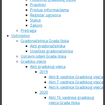
Pravilnici
Pristup informacijama
Registar ugovora
Statut
Zakoni
Pretraga
Ustrojstvo
Gradonačelnica Grada Iloka
Akti gradonačelnika
Izvještaji gradonačelnice
Upravni odjeli Grada Iloka
Gradsko vijeće
Akti gradskog vijeća
2019
Akti 8. sjednice Gradskog vijeća
Akti 7. sjednice Gradskog vijeća
Akti 6. sjednice Gradskog vijeća
2020
Akti 15. sjednice gradskog
vijeća Grada Iloka