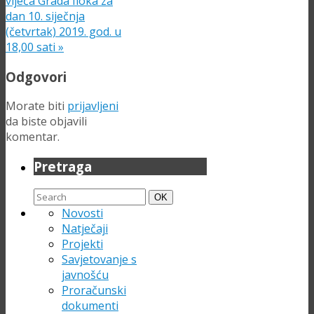
vijeća Grada Iloka za
dan 10. siječnja
(četvrtak) 2019. god. u
18,00 sati
»
Odgovori
Morate biti
prijavljeni
da biste objavili
komentar.
Pretraga
Search
Search
OK
for:
Novosti
Natječaji
Projekti
Savjetovanje s
javnošću
Proračunski
dokumenti