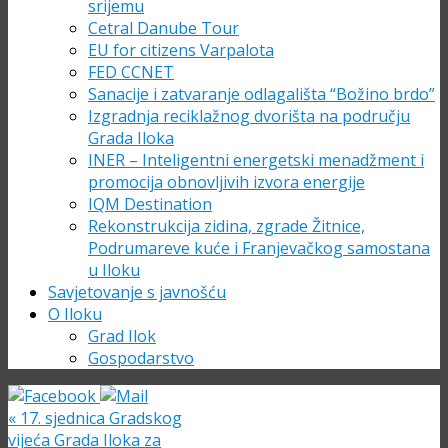
srijemu
Cetral Danube Tour
EU for citizens Varpalota
FED CCNET
Sanacije i zatvaranje odlagališta “Božino brdo”
Izgradnja reciklažnog dvorišta na području
Grada Iloka
INER – Inteligentni energetski menadžment i
promocija obnovljivih izvora energije
IQM Destination
Rekonstrukcija zidina, zgrade Žitnice,
Podrumareve kuće i Franjevačkog samostana
u Iloku
Savjetovanje s javnošću
O Iloku
Grad Ilok
Gospodarstvo
«
17. sjednica Gradskog
vijeća Grada Iloka za