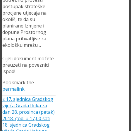
potrebno provesti
postupak strateške
procjene utjecaja na
okoliš, te da su
planirane Izmjene i
dopune Prostornog
plana prihvatljive za
ekološku mrežu…
Cijeli dokument možete
preuzeti na poveznici
ispod!
Bookmark the
permalink
.
«
17. sjednica Gradskog
vijeća Grada Iloka za
dan 28. prosinca (petak)
2018. god. u 17,00 sati
18. sjednica Gradskog