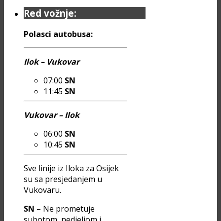
Red vožnje:
Polasci autobusa:
Ilok – Vukovar
07:00
SN
11:45
SN
Vukovar – Ilok
06:00
SN
10:45
SN
Sve linije iz Iloka za Osijek
su sa presjedanjem u
Vukovaru.
SN
– Ne prometuje
subotom, nedjeljom i