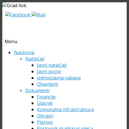
Menu
Skip
Naslovna
to
Natječaji
content
Javni natječaji
Javni pozivi
Jednostavna nabava
Obavijesti
Dokumenti
Financije
Glasnik
Komunalna infrastruktura
Obrasci
Planovi
Poslovnik gradskog vijeća