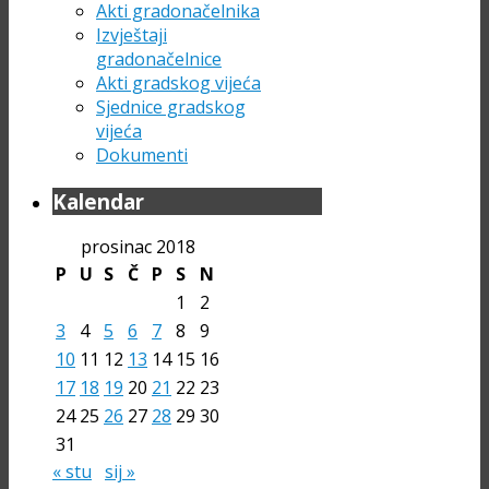
Akti gradonačelnika
Izvještaji
gradonačelnice
Akti gradskog vijeća
Sjednice gradskog
vijeća
Dokumenti
Kalendar
prosinac 2018
P
U
S
Č
P
S
N
1
2
3
4
5
6
7
8
9
10
11
12
13
14
15
16
17
18
19
20
21
22
23
24
25
26
27
28
29
30
31
« stu
sij »