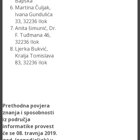
Bapska
Martina Čuljak,
Ivana Gundulića
33, 32236 Ilok
Anita šimunić, Dr.
F. Tuđmana 46,
32236 Ilok
Ljerka Bukvić,
Kralja Tomislava
83, 32236 Ilok
Prethodna povjera
znanja i sposobnosti
iz područja
informatike provest
će se 08. travnja 2019.