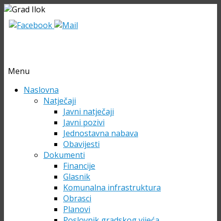
Menu
Skip
Naslovna
to
Natječaji
content
Javni natječaji
Javni pozivi
Jednostavna nabava
Obavijesti
Dokumenti
Financije
Glasnik
Komunalna infrastruktura
Obrasci
Planovi
Poslovnik gradskog vijeća