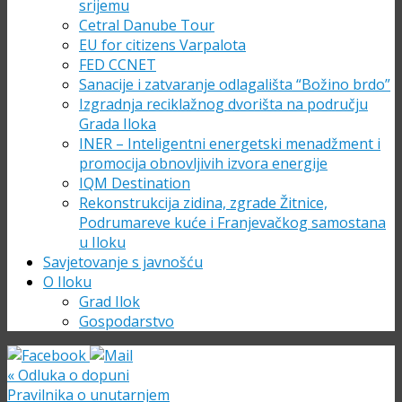
srijemu
Cetral Danube Tour
EU for citizens Varpalota
FED CCNET
Sanacije i zatvaranje odlagališta “Božino brdo”
Izgradnja reciklažnog dvorišta na području
Grada Iloka
INER – Inteligentni energetski menadžment i
promocija obnovljivih izvora energije
IQM Destination
Rekonstrukcija zidina, zgrade Žitnice,
Podrumareve kuće i Franjevačkog samostana
u Iloku
Savjetovanje s javnošću
O Iloku
Grad Ilok
Gospodarstvo
«
Odluka o dopuni
Pravilnika o unutarnjem