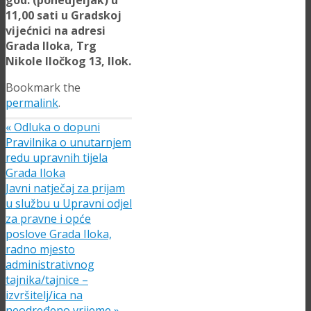
god. (ponedjeljak) u
11,00 sati u Gradskoj
vijećnici
na adresi
Grada Iloka, Trg
Nikole Iločkog 13, Ilok.
Bookmark the
permalink
.
«
Odluka o dopuni
Pravilnika o unutarnjem
redu upravnih tijela
Grada Iloka
Javni natječaj za prijam
u službu u Upravni odjel
za pravne i opće
poslove Grada Iloka,
radno mjesto
administrativnog
tajnika/tajnice –
izvršitelj/ica na
neodređeno vrijeme
»