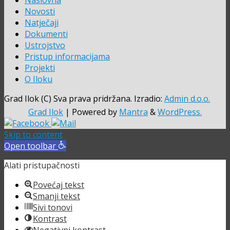
Naslovna
Novosti
Natječaji
Dokumenti
Ustrojstvo
Pristup informacijama
Projekti
O Iloku
Grad Ilok (C) Sva prava pridržana. Izradio:
Admin d.o.o.
Grad Ilok
| Powered by
Mantra
&
WordPress.
Skip to content
Open toolbar
Alati pristupačnosti
Povećaj tekst
Smanji tekst
Sivi tonovi
Kontrast