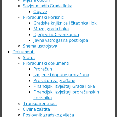
Mjesni odbori
Savjet mladih Grada Iloka
Objave
Proračunski korisnici
Gradska knjižnica i čitaonica Ilok
Muzej grada Iloka
Dječji vrtić Crvenkapica
Javna vatrogasna postrojba
Shema ustrojstva
Dokumenti
Statut
Proračunski dokumenti
Proračun
Izmjene i dopune proračuna
Proračun za građane
Financijski izvještaji Grada Iloka
Financijski izvještaji proračunskih
korisnika
Transparentnost
Civilna zaštita
Poslovnik gradskog vijeća