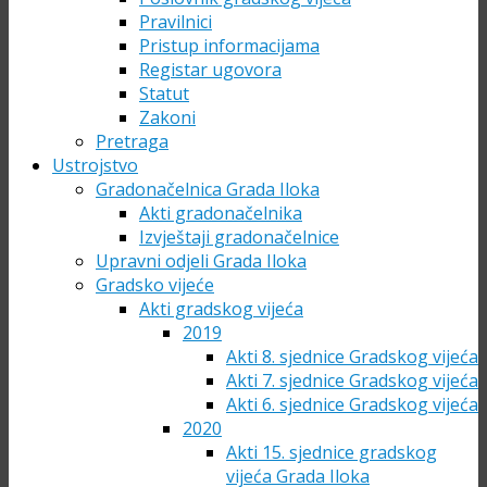
Pravilnici
Pristup informacijama
Registar ugovora
Statut
Zakoni
Pretraga
Ustrojstvo
Gradonačelnica Grada Iloka
Akti gradonačelnika
Izvještaji gradonačelnice
Upravni odjeli Grada Iloka
Gradsko vijeće
Akti gradskog vijeća
2019
Akti 8. sjednice Gradskog vijeća
Akti 7. sjednice Gradskog vijeća
Akti 6. sjednice Gradskog vijeća
2020
Akti 15. sjednice gradskog
vijeća Grada Iloka