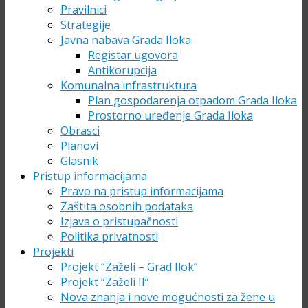
Pravilnici
Strategije
Javna nabava Grada Iloka
Registar ugovora
Antikorupcija
Komunalna infrastruktura
Plan gospodarenja otpadom Grada Iloka
Prostorno uređenje Grada Iloka
Obrasci
Planovi
Glasnik
Pristup informacijama
Pravo na pristup informacijama
Zaštita osobnih podataka
Izjava o pristupačnosti
Politika privatnosti
Projekti
Projekt “Zaželi – Grad Ilok”
Projekt “Zaželi II”
Nova znanja i nove mogućnosti za žene u