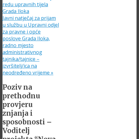
redu upravnih tijela
Grada Iloka
Javni natječaj za prijam
u službu u Upravni odjel
za pravne i opće
poslove Grada Iloka,
radno mjesto
administrativnog
tajnika/tajnice –
izvršitelj/ica na
neodređeno vrijeme
»
Poziv na
prethodnu
provjeru
znjanja i
sposobnosti –
Voditelj