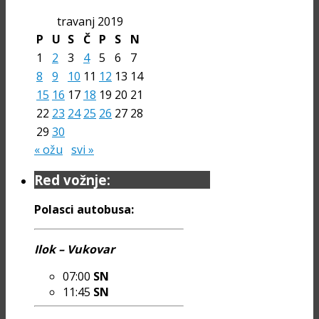
travanj 2019
P
U
S
Č
P
S
N
1
2
3
4
5
6
7
8
9
10
11
12
13
14
15
16
17
18
19
20
21
22
23
24
25
26
27
28
29
30
« ožu
svi »
Red vožnje:
Polasci autobusa:
Ilok – Vukovar
07:00
SN
11:45
SN