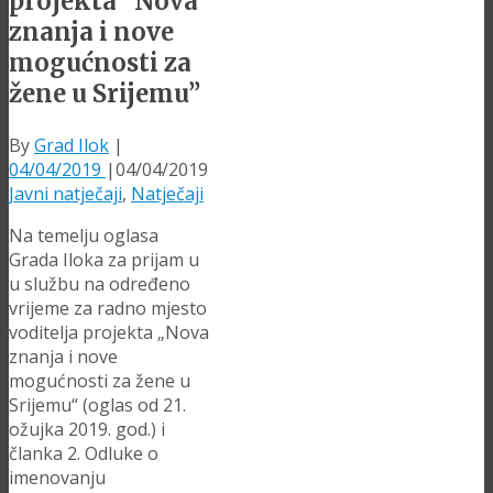
projekta “Nova
znanja i nove
mogućnosti za
žene u Srijemu”
By
Grad Ilok
|
04/04/2019
|
04/04/2019
Javni natječaji
,
Natječaji
Na temelju oglasa
Grada Iloka za prijam u
u službu na određeno
vrijeme za radno mjesto
voditelja projekta „Nova
znanja i nove
mogućnosti za žene u
Srijemu“ (oglas od 21.
ožujka 2019. god.) i
članka 2. Odluke o
imenovanju