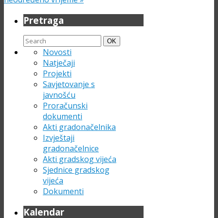
Pretraga
Search
Search
OK
for:
Novosti
Natječaji
Projekti
Savjetovanje s
javnošću
Proračunski
dokumenti
Akti gradonačelnika
Izvještaji
gradonačelnice
Akti gradskog vijeća
Sjednice gradskog
vijeća
Dokumenti
Kalendar