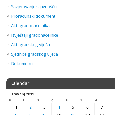
Savjetovanje s javnošću
Proračunski dokumenti
Akti gradonačelnika
Izvještaji gradonačelnice
Akti gradskog vijeća
Sjednice gradskog vijeća
Dokumenti
Kalendar
travanj 2019
P
U
S
Č
P
S
N
1
2
3
4
5
6
7