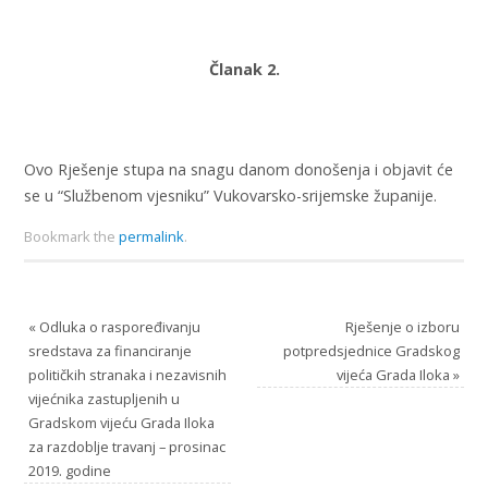
Članak 2.
Ovo Rješenje stupa na snagu danom donošenja i objavit će
se u “Službenom vjesniku” Vukovarsko-srijemske županije.
Bookmark the
permalink
.
«
Odluka o raspoređivanju
Rješenje o izboru
sredstava za financiranje
potpredsjednice Gradskog
političkih stranaka i nezavisnih
vijeća Grada Iloka
»
vijećnika zastupljenih u
Gradskom vijeću Grada Iloka
za razdoblje travanj – prosinac
2019. godine