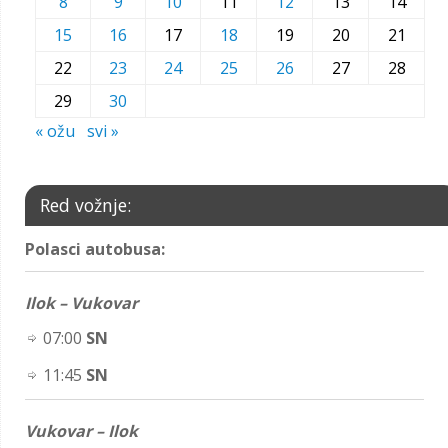
8
9
10
11
12
13
14
15
16
17
18
19
20
21
22
23
24
25
26
27
28
29
30
« ožu
svi »
Red vožnje:
Polasci autobusa:
Ilok – Vukovar
07:00
SN
11:45
SN
Vukovar – Ilok