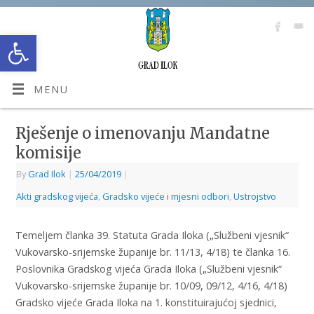
Open toolbar
MENU
Rješenje o imenovanju Mandatne
komisije
By
Grad Ilok
|
25/04/2019
|
Akti gradskog vijeća
,
Gradsko vijeće i mjesni odbori
,
Ustrojstvo
Temeljem članka 39. Statuta Grada Iloka („Službeni vjesnik“
Vukovarsko-srijemske županije br. 11/13, 4/18) te članka 16.
Poslovnika Gradskog vijeća Grada Iloka („Službeni vjesnik“
Vukovarsko-srijemske županije br. 10/09, 09/12, 4/16, 4/18)
Gradsko vijeće Grada Iloka na 1. konstituirajućoj sjednici,