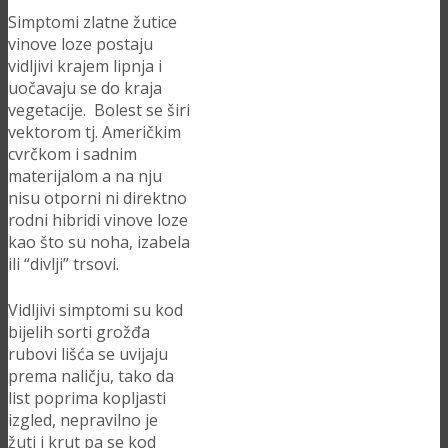
Simptomi zlatne žutice
vinove loze postaju
vidljivi krajem lipnja i
uočavaju se do kraja
vegetacije. Bolest se širi
vektorom tj. Američkim
cvrčkom i sadnim
materijalom a na nju
nisu otporni ni direktno
rodni hibridi vinove loze
kao što su noha, izabela
ili “divlji” trsovi.
Vidljivi simptomi su kod
bijelih sorti grožđa
rubovi lišća se uvijaju
prema naličju, tako da
list poprima kopljasti
izgled, nepravilno je
žuti i krut pa se kod