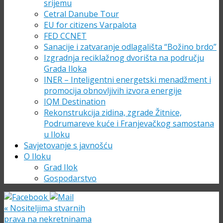
srijemu
Cetral Danube Tour
EU for citizens Varpalota
FED CCNET
Sanacije i zatvaranje odlagališta “Božino brdo”
Izgradnja reciklažnog dvorišta na području
Grada Iloka
INER – Inteligentni energetski menadžment i
promocija obnovljivih izvora energije
IQM Destination
Rekonstrukcija zidina, zgrade Žitnice,
Podrumareve kuće i Franjevačkog samostana
u Iloku
Savjetovanje s javnošću
O Iloku
Grad Ilok
Gospodarstvo
«
Nositeljima stvarnih
prava na nekretninama