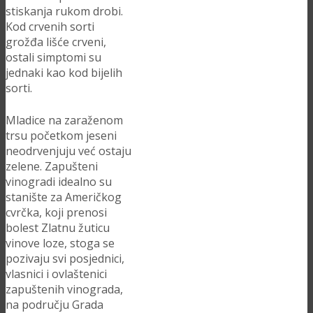
stiskanja rukom drobi.
Kod crvenih sorti
grožđa lišće crveni,
ostali simptomi su
jednaki kao kod bijelih
sorti.
Mladice na zaraženom
trsu početkom jeseni
neodrvenjuju već ostaju
zelene. Zapušteni
vinogradi idealno su
stanište za Američkog
cvrčka, koji prenosi
bolest Zlatnu žuticu
vinove loze, stoga se
pozivaju svi posjednici,
vlasnici i ovlaštenici
zapuštenih vinograda,
na području Grada