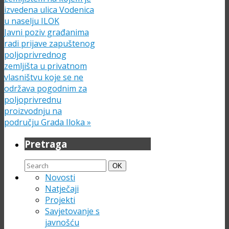
izvedena ulica Vodenica
u naselju ILOK
Javni poziv građanima
radi prijave zapuštenog
poljoprivrednog
zemljišta u privatnom
vlasništvu koje se ne
održava pogodnim za
poljoprivrednu
proizvodnju na
području Grada Iloka
»
Pretraga
Search
Search
OK
for:
Novosti
Natječaji
Projekti
Savjetovanje s
javnošću