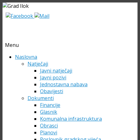
Menu
Skip
Naslovna
to
Natječaji
content
Javni natječaji
Javni pozivi
Jednostavna nabava
Obavijesti
Dokumenti
Financije
Glasnik
Komunalna infrastruktura
Obrasci
Planovi
Poslovnik gradskog vijeća