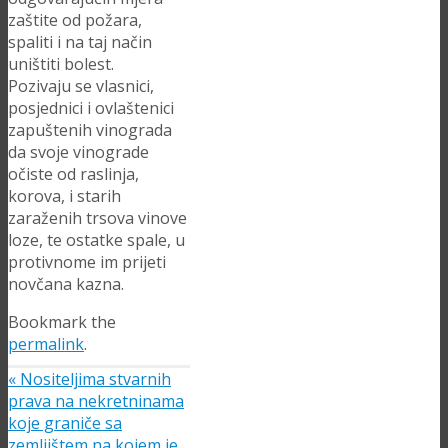
zaštite od požara,
spaliti i na taj način
uništiti bolest.
Pozivaju se vlasnici,
posjednici i ovlaštenici
zapuštenih vinograda
da svoje vinograde
očiste od raslinja,
korova, i starih
zaraženih trsova vinove
loze, te ostatke spale, u
protivnome im prijeti
novčana kazna.
Bookmark the
permalink
.
«
Nositeljima stvarnih
prava na nekretninama
koje graniče sa
zemljištem na kojem je