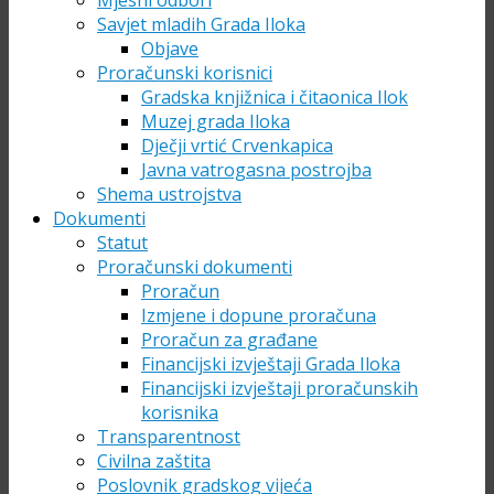
Mjesni odbori
Savjet mladih Grada Iloka
Objave
Proračunski korisnici
Gradska knjižnica i čitaonica Ilok
Muzej grada Iloka
Dječji vrtić Crvenkapica
Javna vatrogasna postrojba
Shema ustrojstva
Dokumenti
Statut
Proračunski dokumenti
Proračun
Izmjene i dopune proračuna
Proračun za građane
Financijski izvještaji Grada Iloka
Financijski izvještaji proračunskih
korisnika
Transparentnost
Civilna zaštita
Poslovnik gradskog vijeća