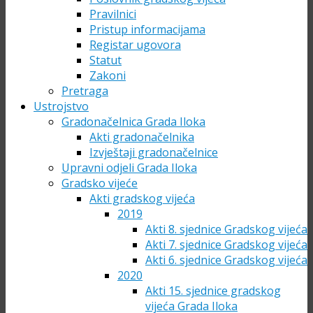
Pravilnici
Pristup informacijama
Registar ugovora
Statut
Zakoni
Pretraga
Ustrojstvo
Gradonačelnica Grada Iloka
Akti gradonačelnika
Izvještaji gradonačelnice
Upravni odjeli Grada Iloka
Gradsko vijeće
Akti gradskog vijeća
2019
Akti 8. sjednice Gradskog vijeća
Akti 7. sjednice Gradskog vijeća
Akti 6. sjednice Gradskog vijeća
2020
Akti 15. sjednice gradskog
vijeća Grada Iloka