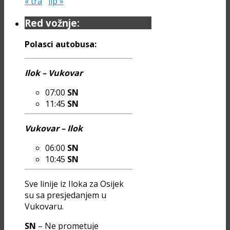
« tra
lip »
Red vožnje:
Polasci autobusa:
Ilok – Vukovar
07:00
SN
11:45
SN
Vukovar – Ilok
06:00
SN
10:45
SN
Sve linije iz Iloka za Osijek
su sa presjedanjem u
Vukovaru.
SN
– Ne prometuje