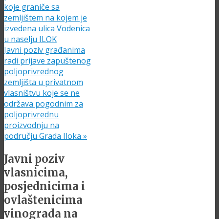
koje graniče sa
zemljištem na kojem je
izvedena ulica Vodenica
u naselju ILOK
Javni poziv građanima
radi prijave zapuštenog
poljoprivrednog
zemljišta u privatnom
vlasništvu koje se ne
održava pogodnim za
poljoprivrednu
proizvodnju na
području Grada Iloka
»
Javni poziv
vlasnicima,
posjednicima i
ovlaštenicima
vinograda na