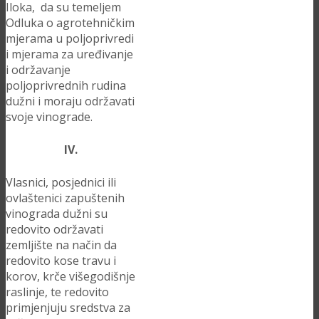
Iloka, da su temeljem
Odluka o agrotehničkim
mjerama u poljoprivredi
i mjerama za uređivanje
i održavanje
poljoprivrednih rudina
dužni i moraju održavati
svoje vinograde.
IV.
Vlasnici, posjednici ili
ovlaštenici zapuštenih
vinograda dužni su
redovito održavati
zemljište na način da
redovito kose travu i
korov, krče višegodišnje
raslinje, te redovito
primjenjuju sredstva za