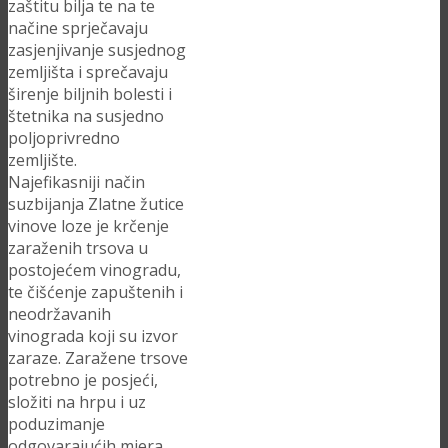
zaštitu bilja te na te
načine sprječavaju
zasjenjivanje susjednog
zemljišta i sprečavaju
širenje biljnih bolesti i
štetnika na susjedno
poljoprivredno
zemljište.
Najefikasniji način
suzbijanja Zlatne žutice
vinove loze je krčenje
zaraženih trsova u
postojećem vinogradu,
te čišćenje zapuštenih i
neodržavanih
vinograda koji su izvor
zaraze. Zaražene trsove
potrebno je posjeći,
složiti na hrpu i uz
poduzimanje
odgovarajućih mjera