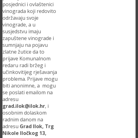
posjednici i ovlaštenici
vinograda koji redovito
održavaju svoje
vinograde, a u
susjedstvu imaju
zapuštene vinograde i
sumnjaju na pojavu
zlatne žutice da to
prijave Komunalnom
redaru radi bržeg i
učinkovitijeg rješavanja
problema. Prijave mogu
biti anonimne, a mogu
se poslati emailom na
adresu
grad.ilok@ilok.hr
, i
osobnim dolaskom
radnim danom na
adresu
Grad Ilok, Trg
Nikole Iločkog 13,