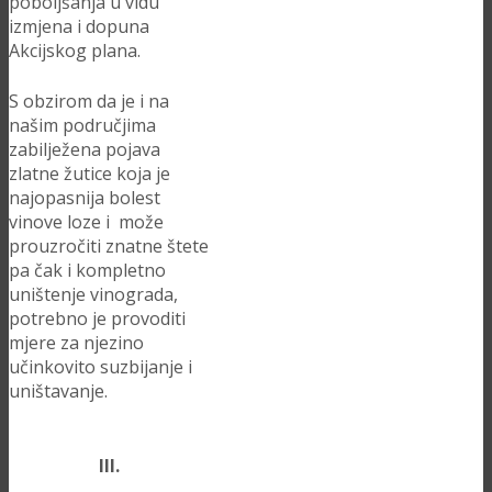
poboljšanja u vidu
izmjena i dopuna
Akcijskog plana.
S obzirom da je i na
našim područjima
zabilježena pojava
zlatne žutice koja je
najopasnija bolest
vinove loze i može
prouzročiti znatne štete
pa čak i kompletno
uništenje vinograda,
potrebno je provoditi
mjere za njezino
učinkovito suzbijanje i
uništavanje.
III.