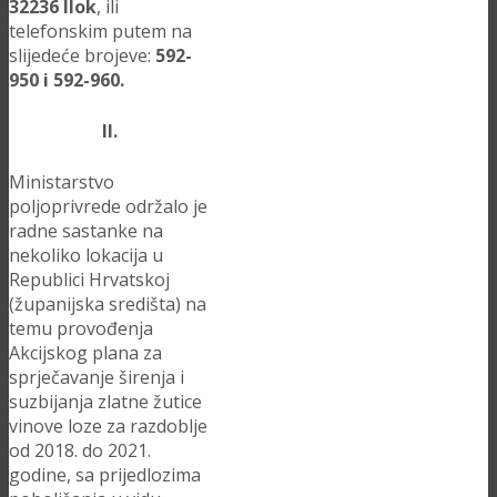
32236 Ilok
, ili
telefonskim putem na
slijedeće brojeve:
592-
950 i 592-960.
II.
Ministarstvo
poljoprivrede održalo je
radne sastanke na
nekoliko lokacija u
Republici Hrvatskoj
(županijska središta) na
temu provođenja
Akcijskog plana za
sprječavanje širenja i
suzbijanja zlatne žutice
vinove loze za razdoblje
od 2018. do 2021.
godine, sa prijedlozima