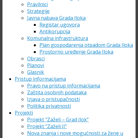
Pravilnici
Strategije
Javna nabava Grada Iloka
Registar ugovora
Antikorupcija
Komunalna infrastruktura
Plan gospodarenja otpadom Grada Iloka
Prostorno uređenje Grada Iloka
Obrasci
Planovi
Glasnik
Pristup informacijama
Pravo na pristup informacijama
Zaštita osobnih podataka
Izjava o pristupačnosti
Politika privatnosti
Projekti
Projekt “Zaželi – Grad Ilok”
Projekt “Zaželi II”
Nova znanja i nove mogućnosti za žene u