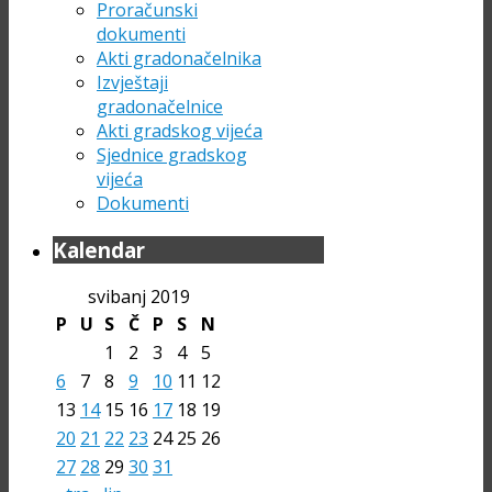
Proračunski
dokumenti
Akti gradonačelnika
Izvještaji
gradonačelnice
Akti gradskog vijeća
Sjednice gradskog
vijeća
Dokumenti
Kalendar
svibanj 2019
P
U
S
Č
P
S
N
1
2
3
4
5
6
7
8
9
10
11
12
13
14
15
16
17
18
19
20
21
22
23
24
25
26
27
28
29
30
31