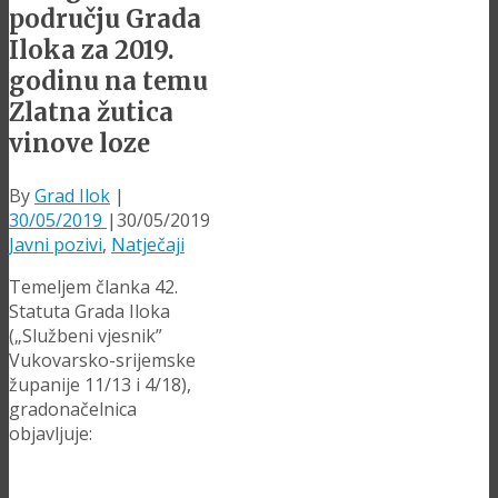
području Grada
Iloka za 2019.
godinu na temu
Zlatna žutica
vinove loze
By
Grad Ilok
|
30/05/2019
|
30/05/2019
Javni pozivi
,
Natječaji
Temeljem članka 42.
Statuta Grada Iloka
(„Službeni vjesnik”
Vukovarsko-srijemske
županije 11/13 i 4/18),
gradonačelnica
objavljuje: