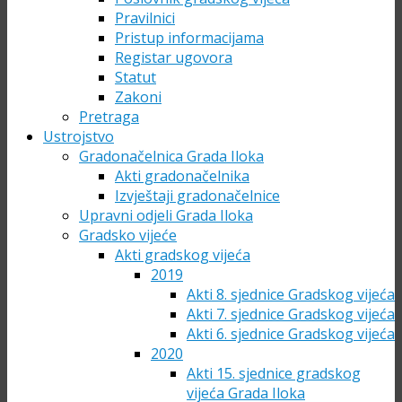
Pravilnici
Pristup informacijama
Registar ugovora
Statut
Zakoni
Pretraga
Ustrojstvo
Gradonačelnica Grada Iloka
Akti gradonačelnika
Izvještaji gradonačelnice
Upravni odjeli Grada Iloka
Gradsko vijeće
Akti gradskog vijeća
2019
Akti 8. sjednice Gradskog vijeća
Akti 7. sjednice Gradskog vijeća
Akti 6. sjednice Gradskog vijeća
2020
Akti 15. sjednice gradskog
vijeća Grada Iloka