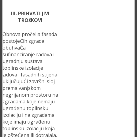
III. PRIHVATLJIVI
TROšKOVI
Obnova pročelja fasada
postojeĆih zgrada
obuhvaĆa
sufinanciranje radova i
ugradnju sustava
toplinske izolacije
zidova i fasadnih stijena
uključujuĆi završni sloj
prema vanjskom
negrijanom prostoru na
zgradama koje nemaju
ugrađenu toplinsku
izolaciju i na zgradama
koje imaju ugrađenu
toplinsku izolaciju koja
je ošteĆena ili dotrajala.