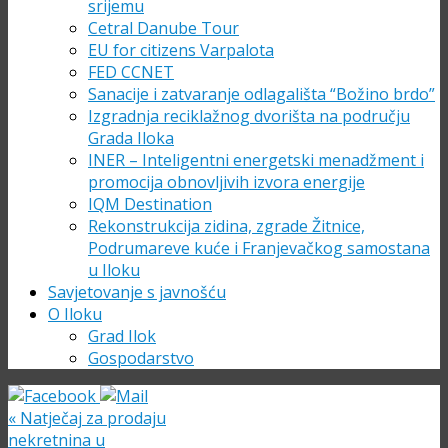
srijemu
Cetral Danube Tour
EU for citizens Varpalota
FED CCNET
Sanacije i zatvaranje odlagališta “Božino brdo”
Izgradnja reciklažnog dvorišta na području
Grada Iloka
INER – Inteligentni energetski menadžment i
promocija obnovljivih izvora energije
IQM Destination
Rekonstrukcija zidina, zgrade Žitnice,
Podrumareve kuće i Franjevačkog samostana
u Iloku
Savjetovanje s javnošću
O Iloku
Grad Ilok
Gospodarstvo
«
Natječaj za prodaju
nekretnina u