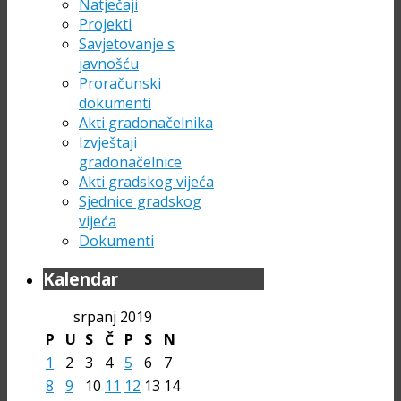
Natječaji
Projekti
Savjetovanje s
javnošću
Proračunski
dokumenti
Akti gradonačelnika
Izvještaji
gradonačelnice
Akti gradskog vijeća
Sjednice gradskog
vijeća
Dokumenti
Kalendar
srpanj 2019
P
U
S
Č
P
S
N
1
2
3
4
5
6
7
8
9
10
11
12
13
14