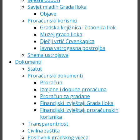
Mjesni odbori
Savjet mladih Grada Iloka
Objave
Proračunski korisnici
Gradska knjižnica i čitaonica Ilok
Muzej grada Iloka
Dječji vrtić Crvenkapica
Javna vatrogasna postrojba
Shema ustrojstva
Dokumenti
Statut
Proračunski dokumenti
Proračun
Izmjene i dopune proračuna
Proračun za građane
Financijski izvještaji Grada Iloka
Financijski izvještaji proračunskih
korisnika
Transparentnost
Civilna zaštita
Poslovnik gradskog vijeća