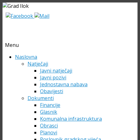
Menu
Skip
Naslovna
to
Natječaji
content
Javni natječaji
Javni pozivi
Jednostavna nabava
Obavijesti
Dokumenti
Financije
Glasnik
Komunalna infrastruktura
Obrasci
Planovi
Poslovnik gradskog vijeća