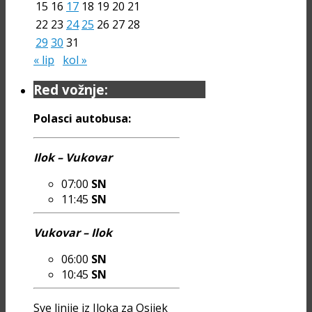
15
16
17
18
19
20
21
22
23
24
25
26
27
28
29
30
31
« lip
kol »
Red vožnje:
Polasci autobusa:
Ilok – Vukovar
07:00
SN
11:45
SN
Vukovar – Ilok
06:00
SN
10:45
SN
Sve linije iz Iloka za Osijek