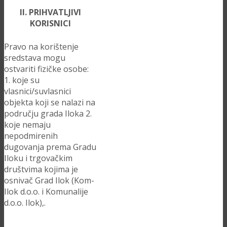
II. PRIHVATLJIVI
KORISNICI
Pravo na korištenje
sredstava mogu
ostvariti fizičke osobe:
1. koje su
vlasnici/suvlasnici
objekta koji se nalazi na
području grada Iloka 2.
koje nemaju
nepodmirenih
dugovanja prema Gradu
Iloku i trgovačkim
društvima kojima je
osnivač Grad Ilok (Kom-
Ilok d.o.o. i Komunalije
d.o.o. Ilok),.