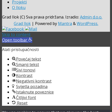
Projekti
O Iloku
Grad Ilok (C) Sva prava pridržana. Izradio:
Admin d.o.o.
Grad Ilok
| Powered by
Mantra
&
WordPress.
Skip to content
Open toolbar
Alati pristupačnosti
Povećaj tekst
Smanji tekst
Sivi tonovi
Kontrast
Negativni kontrast
Svijetla pozadina
Istaknute poveznice
Čitljivi font
Reset