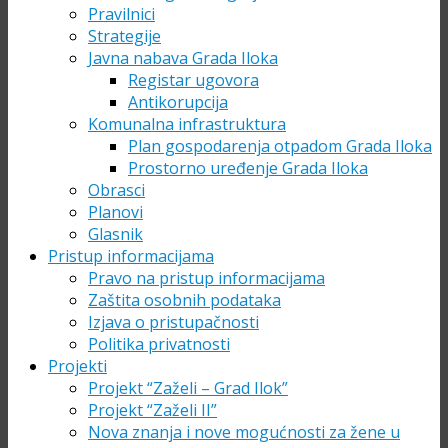
Pravilnici
Strategije
Javna nabava Grada Iloka
Registar ugovora
Antikorupcija
Komunalna infrastruktura
Plan gospodarenja otpadom Grada Iloka
Prostorno uređenje Grada Iloka
Obrasci
Planovi
Glasnik
Pristup informacijama
Pravo na pristup informacijama
Zaštita osobnih podataka
Izjava o pristupačnosti
Politika privatnosti
Projekti
Projekt “Zaželi – Grad Ilok”
Projekt “Zaželi II”
Nova znanja i nove mogućnosti za žene u