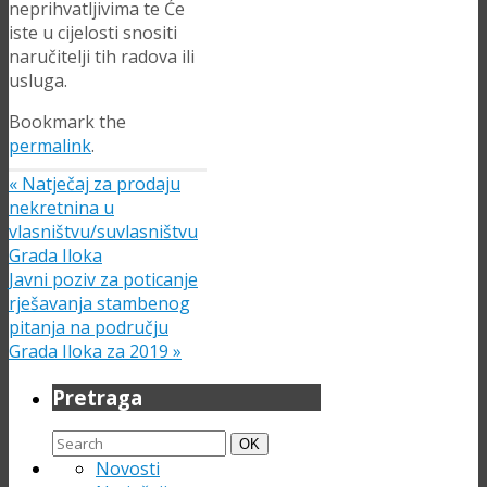
neprihvatljivima te Će
iste u cijelosti snositi
naručitelji tih radova ili
usluga.
Bookmark the
permalink
.
«
Natječaj za prodaju
nekretnina u
vlasništvu/suvlasništvu
Grada Iloka
Javni poziv za poticanje
rješavanja stambenog
pitanja na području
Grada Iloka za 2019
»
Pretraga
Search
Search
OK
for:
Novosti