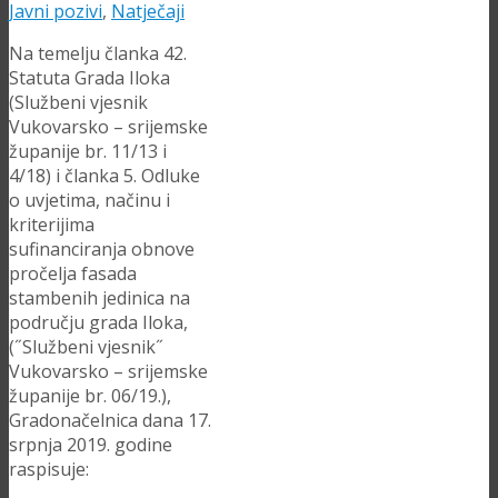
Javni pozivi
,
Natječaji
Na temelju članka 42.
Statuta Grada Iloka
(Službeni vjesnik
Vukovarsko – srijemske
županije br. 11/13 i
4/18) i članka 5. Odluke
o uvjetima, načinu i
kriterijima
sufinanciranja obnove
pročelja fasada
stambenih jedinica na
području grada Iloka,
(˝Službeni vjesnik˝
Vukovarsko – srijemske
županije br. 06/19.),
Gradonačelnica dana 17.
srpnja 2019. godine
raspisuje: