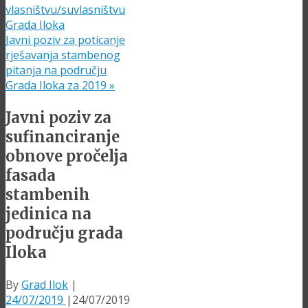
vlasništvu/suvlasništvu
Grada Iloka
Javni poziv za poticanje
rješavanja stambenog
pitanja na području
Grada Iloka za 2019
»
Javni poziv za
sufinanciranje
obnove pročelja
fasada
stambenih
jedinica na
području grada
Iloka
By
Grad Ilok
|
24/07/2019
|
24/07/2019