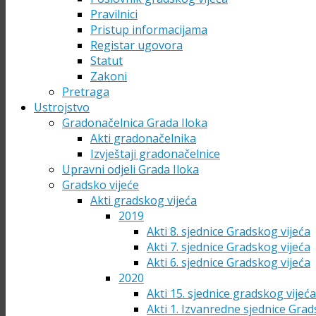
Pravilnici
Pristup informacijama
Registar ugovora
Statut
Zakoni
Pretraga
Ustrojstvo
Gradonačelnica Grada Iloka
Akti gradonačelnika
Izvještaji gradonačelnice
Upravni odjeli Grada Iloka
Gradsko vijeće
Akti gradskog vijeća
2019
Akti 8. sjednice Gradskog vijeća
Akti 7. sjednice Gradskog vijeća
Akti 6. sjednice Gradskog vijeća
2020
Akti 15. sjednice gradskog vijeć
Akti 1. Izvanredne sjednice Grad