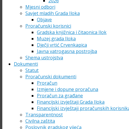
2026
Mjesni odbori
Savjet mladih Grada Iloka
Objave
Proračunski korisnici
Gradska knjižnica i čitaonica Ilok
Muzej grada Iloka
Dječji vrtić Crvenkapica
Javna vatrogasna postrojba
Shema ustrojstva
Dokumenti
Statut
Proračunski dokumenti
Proračun
Izmjene i dopune proračuna
Proračun za građane
Financijski izvještaji Grada Iloka
Financijski izvještaji proračunskih korisnik
Transparentnost
Civilna zaštita
Poslovnik gradskog vijeća