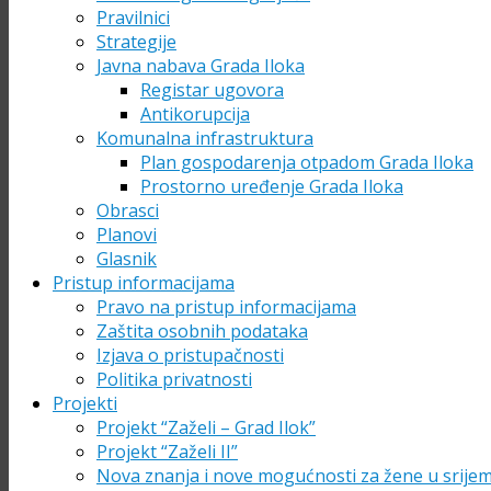
Pravilnici
Strategije
Javna nabava Grada Iloka
Registar ugovora
Antikorupcija
Komunalna infrastruktura
Plan gospodarenja otpadom Grada Iloka
Prostorno uređenje Grada Iloka
Obrasci
Planovi
Glasnik
Pristup informacijama
Pravo na pristup informacijama
Zaštita osobnih podataka
Izjava o pristupačnosti
Politika privatnosti
Projekti
Projekt “Zaželi – Grad Ilok”
Projekt “Zaželi II”
Nova znanja i nove mogućnosti za žene u srije