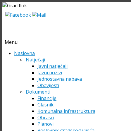
Menu
Skip
Naslovna
to
Natječaji
content
Javni natječaji
Javni pozivi
Jednostavna nabava
Obavijesti
Dokumenti
Financije
Glasnik
Komunalna infrastruktura
Obrasci
Planovi
Poslovnik gradskog vijeća