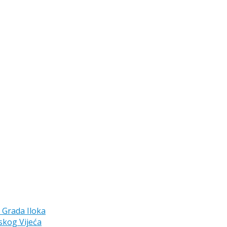
a Grada Iloka
skog Vijeća