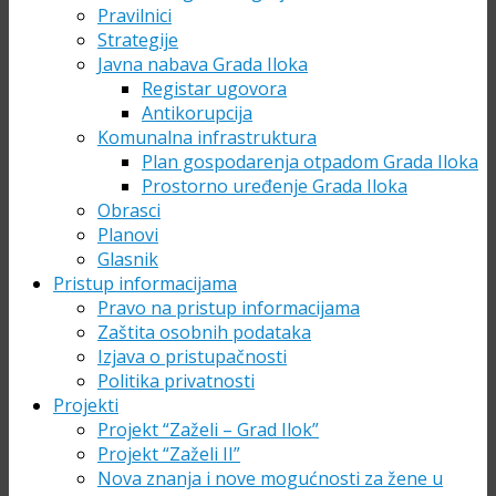
Pravilnici
Strategije
Javna nabava Grada Iloka
Registar ugovora
Antikorupcija
Komunalna infrastruktura
Plan gospodarenja otpadom Grada Iloka
Prostorno uređenje Grada Iloka
Obrasci
Planovi
Glasnik
Pristup informacijama
Pravo na pristup informacijama
Zaštita osobnih podataka
Izjava o pristupačnosti
Politika privatnosti
Projekti
Projekt “Zaželi – Grad Ilok”
Projekt “Zaželi II”
Nova znanja i nove mogućnosti za žene u