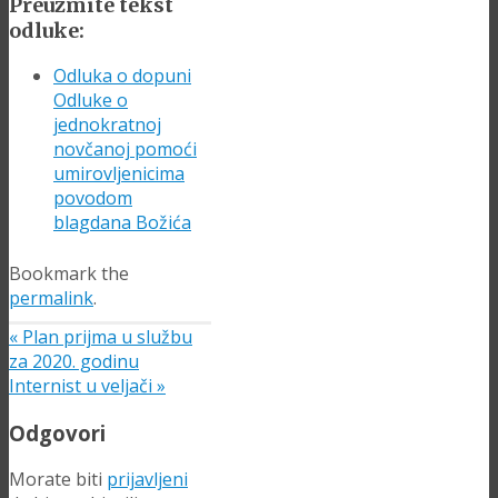
Preuzmite tekst
odluke:
Odluka o dopuni
Odluke o
jednokratnoj
novčanoj pomoći
umirovljenicima
povodom
blagdana Božića
Bookmark the
permalink
.
«
Plan prijma u službu
za 2020. godinu
Internist u veljači
»
Odgovori
Morate biti
prijavljeni