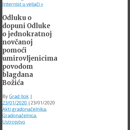
Internist u veljači
»
Odluku o
dopuni Odluke
o jednokratnoj
novčanoj
pomoći
umirovljenicima
povodom
blagdana
Božića
By
Grad Ilok
|
23/01/2020
|
23/01/2020
Akti gradonačelnika
,
Gradonačelnica
,
Ustrojstvo