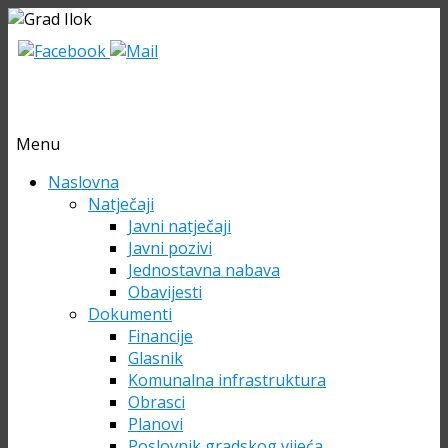
Menu
Skip
Naslovna
to
Natječaji
content
Javni natječaji
Javni pozivi
Jednostavna nabava
Obavijesti
Dokumenti
Financije
Glasnik
Komunalna infrastruktura
Obrasci
Planovi
Poslovnik gradskog vijeća