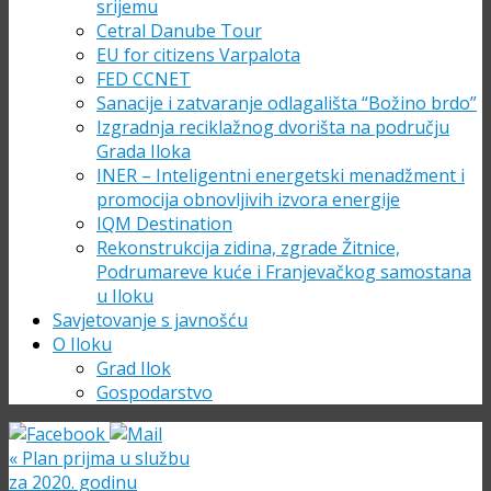
srijemu
Cetral Danube Tour
EU for citizens Varpalota
FED CCNET
Sanacije i zatvaranje odlagališta “Božino brdo”
Izgradnja reciklažnog dvorišta na području
Grada Iloka
INER – Inteligentni energetski menadžment i
promocija obnovljivih izvora energije
IQM Destination
Rekonstrukcija zidina, zgrade Žitnice,
Podrumareve kuće i Franjevačkog samostana
u Iloku
Savjetovanje s javnošću
O Iloku
Grad Ilok
Gospodarstvo
«
Plan prijma u službu
za 2020. godinu