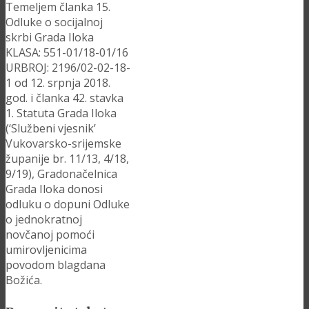
Temeljem članka 15.
Odluke o socijalnoj
skrbi Grada Iloka
KLASA: 551-01/18-01/16
URBROJ: 2196/02-02-18-
1 od 12. srpnja 2018.
god. i članka 42. stavka
1. Statuta Grada Iloka
(‘Službeni vjesnik’
Vukovarsko-srijemske
županije br. 11/13, 4/18,
9/19), Gradonačelnica
Grada Iloka donosi
odluku o dopuni Odluke
o jednokratnoj
novčanoj pomoći
umirovljenicima
povodom blagdana
Božića.