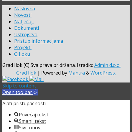
Naslovna
Novosti
Natječaji
Dokumenti
Ustrojstvo
Pristup informacijama
Projekti
O Iloku
Grad Ilok (C) Sva prava pridržana. Izradio:
Admin d.o.o.
Grad Ilok
| Powered by
Mantra
&
WordPress.
Skip to content
Open toolbar
Alati pristupačnosti
Povećaj tekst
Smanji tekst
Sivi tonovi