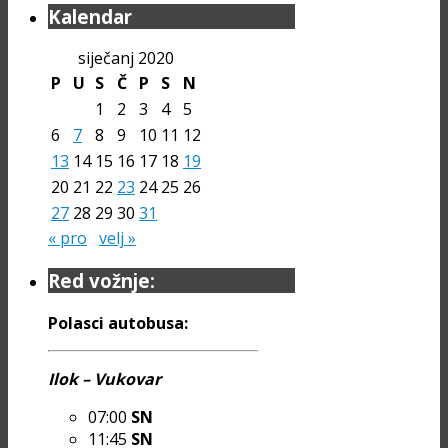
Kalendar
siječanj 2020
P
U
S
Č
P
S
N
1
2
3
4
5
6
7
8
9
10
11
12
13
14
15
16
17
18
19
20
21
22
23
24
25
26
27
28
29
30
31
« pro
velj »
Red vožnje:
Polasci autobusa:
Ilok – Vukovar
07:00
SN
11:45
SN