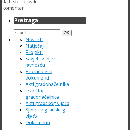
da biste objavili
komentar.
Pretraga
Search
Search
OK
for:
Novosti
Natječaji
Projekti
Savjetovanje s
javnošću
Proračunski
dokumenti
Akti gradonačelnika
Izvještaji
gradonačelnice
Akti gradskog vijeća
Sjednice gradskog
vijeća
Dokumenti