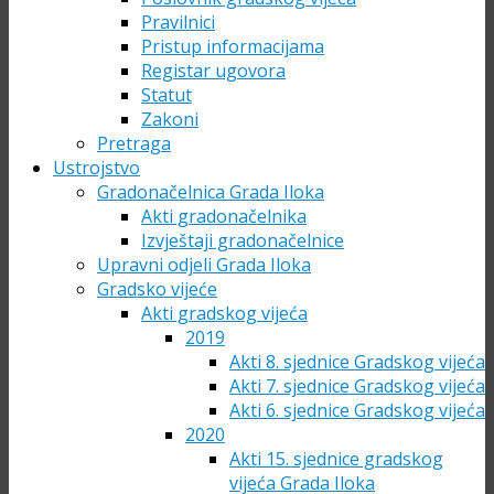
Pravilnici
Pristup informacijama
Registar ugovora
Statut
Zakoni
Pretraga
Ustrojstvo
Gradonačelnica Grada Iloka
Akti gradonačelnika
Izvještaji gradonačelnice
Upravni odjeli Grada Iloka
Gradsko vijeće
Akti gradskog vijeća
2019
Akti 8. sjednice Gradskog vijeća
Akti 7. sjednice Gradskog vijeća
Akti 6. sjednice Gradskog vijeća
2020
Akti 15. sjednice gradskog
vijeća Grada Iloka