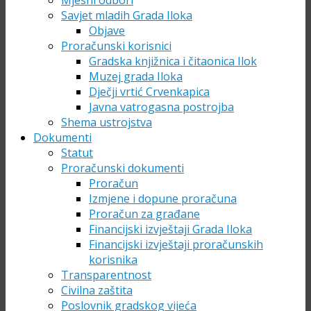
Mjesni odbori
Savjet mladih Grada Iloka
Objave
Proračunski korisnici
Gradska knjižnica i čitaonica Ilok
Muzej grada Iloka
Dječji vrtić Crvenkapica
Javna vatrogasna postrojba
Shema ustrojstva
Dokumenti
Statut
Proračunski dokumenti
Proračun
Izmjene i dopune proračuna
Proračun za građane
Financijski izvještaji Grada Iloka
Financijski izvještaji proračunskih
korisnika
Transparentnost
Civilna zaštita
Poslovnik gradskog vijeća