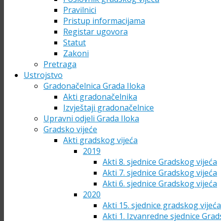
Pravilnici
Pristup informacijama
Registar ugovora
Statut
Zakoni
Pretraga
Ustrojstvo
Gradonačelnica Grada Iloka
Akti gradonačelnika
Izvještaji gradonačelnice
Upravni odjeli Grada Iloka
Gradsko vijeće
Akti gradskog vijeća
2019
Akti 8. sjednice Gradskog vijeća
Akti 7. sjednice Gradskog vijeća
Akti 6. sjednice Gradskog vijeća
2020
Akti 15. sjednice gradskog vijeć
Akti 1. Izvanredne sjednice Grad