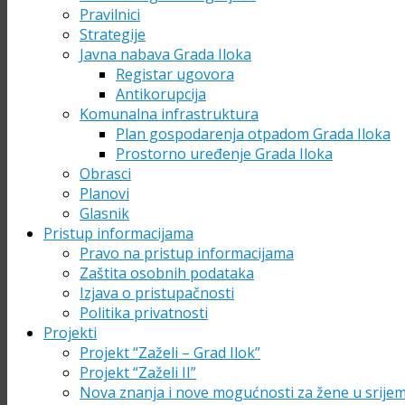
Pravilnici
Strategije
Javna nabava Grada Iloka
Registar ugovora
Antikorupcija
Komunalna infrastruktura
Plan gospodarenja otpadom Grada Iloka
Prostorno uređenje Grada Iloka
Obrasci
Planovi
Glasnik
Pristup informacijama
Pravo na pristup informacijama
Zaštita osobnih podataka
Izjava o pristupačnosti
Politika privatnosti
Projekti
Projekt “Zaželi – Grad Ilok”
Projekt “Zaželi II”
Nova znanja i nove mogućnosti za žene u srije