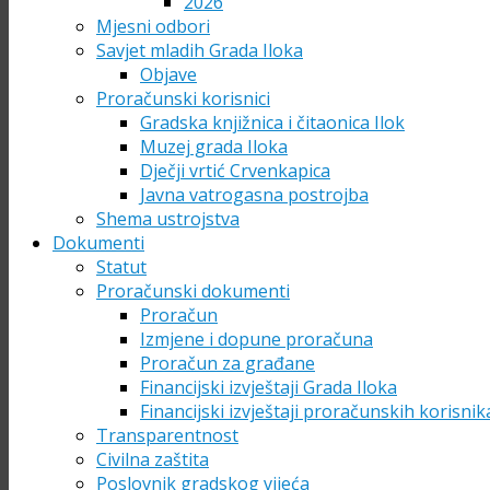
2026
Mjesni odbori
Savjet mladih Grada Iloka
Objave
Proračunski korisnici
Gradska knjižnica i čitaonica Ilok
Muzej grada Iloka
Dječji vrtić Crvenkapica
Javna vatrogasna postrojba
Shema ustrojstva
Dokumenti
Statut
Proračunski dokumenti
Proračun
Izmjene i dopune proračuna
Proračun za građane
Financijski izvještaji Grada Iloka
Financijski izvještaji proračunskih korisnik
Transparentnost
Civilna zaštita
Poslovnik gradskog vijeća