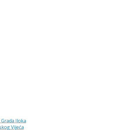
a Grada Iloka
skog Vijeća