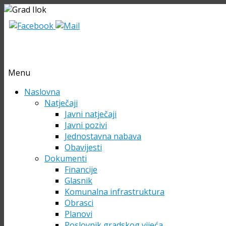
Menu
Skip
Naslovna
to
Natječaji
content
Javni natječaji
Javni pozivi
Jednostavna nabava
Obavijesti
Dokumenti
Financije
Glasnik
Komunalna infrastruktura
Obrasci
Planovi
Poslovnik gradskog vijeća