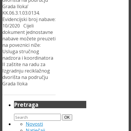
dvorišta na području
Grada Iloka’
KK.06.3.1.03.0134.
Evidencijski broj nabave:
10/2020 Cijeli
dokument jednostavne
nabave možete preuzeti
na poveznici niže:
Usluga stručnog
nadzora i koordinatora
II zaštite na radu za
Izgradnju reciklažnog
dvorišta na području
Grada Iloka
Pretraga
Search
Search
OK
for:
Novosti
Natječaji