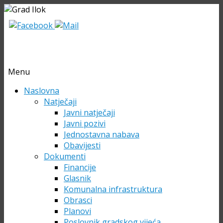
Menu
Skip
Naslovna
to
Natječaji
content
Javni natječaji
Javni pozivi
Jednostavna nabava
Obavijesti
Dokumenti
Financije
Glasnik
Komunalna infrastruktura
Obrasci
Planovi
Poslovnik gradskog vijeća