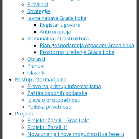
Pravilnici
Strategije
Javna nabava Grada Iloka
Registar ugovora
Antikorupcija
Komunalna infrastruktura
Plan gospodarenja otpadom Grada Iloka
Prostorno uređenje Grada Iloka
Obrasci
Planovi
Glasnik
Pristup informacijama
Pravo na pristup informacijama
Zaštita osobnih podataka
Izjava o pristupačnosti
Politika privatnosti
Projekti
Projekt “Zaželi – Grad Ilok”
Projekt “Zaželi II”
Nova znanja i nove mogućnosti za žene u