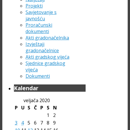
Projekti
Savjetovanje s
javnošću
Proračunski
dokumenti
Akti gradonačelnika
Izvještaji
gradonačelnice
Akti gradskog vijeća
Sjednice gradskog
vijeća
Dokumenti
Kalendar
veljača 2020
P
U
S
Č
P
S
N
1
2
3
4
5
6
7
8
9