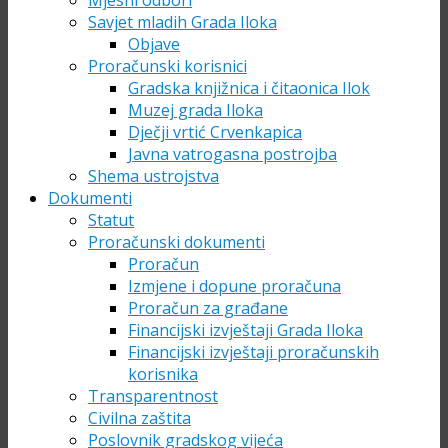
Mjesni odbori
Savjet mladih Grada Iloka
Objave
Proračunski korisnici
Gradska knjižnica i čitaonica Ilok
Muzej grada Iloka
Dječji vrtić Crvenkapica
Javna vatrogasna postrojba
Shema ustrojstva
Dokumenti
Statut
Proračunski dokumenti
Proračun
Izmjene i dopune proračuna
Proračun za građane
Financijski izvještaji Grada Iloka
Financijski izvještaji proračunskih
korisnika
Transparentnost
Civilna zaštita
Poslovnik gradskog vijeća