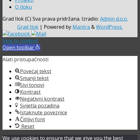
Projekti
O Iloku
Grad Ilok (C) Sva prava pridržana. Izradio:
Admin d.o.o.
Grad Ilok
| Powered by
Mantra
&
WordPress.
Skip to content
Open toolbar
Alati pristupačnosti
Povećaj tekst
Smanji tekst
Sivi tonovi
Kontrast
Negativni kontrast
Svijetla pozadina
Istaknute poveznice
Čitljivi font
Reset
We use cookies to ensure that we give you the best