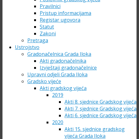
Pravilnici
Pristup informacijama
Registar ugovora
Statut
Zakoni
Pretraga
Ustrojstvo
Gradonačelnica Grada Iloka
Akti gradonačelnika
Izvještaji gradonačelnice
Upravni odjeli Grada Iloka
Gradsko vijeće
Akti gradskog vijeća
2019
Akti 8. sjednice Gradskog vijeća
Akti 7. sjednice Gradskog vijeća
Akti 6. sjednice Gradskog vijeća
2020
Akti 15. sjednice gradskog
vijeća Grada Iloka