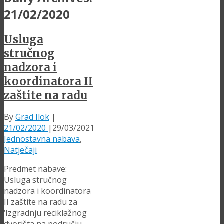
21/02/2020
Usluga
stručnog
nadzora i
koordinatora II
zaštite na radu
By
Grad Ilok
|
21/02/2020
|
29/03/2021
Jednostavna nabava
,
Natječaji
Predmet nabave:
Usluga stručnog
nadzora i koordinatora
II zaštite na radu za
‘Izgradnju reciklažnog