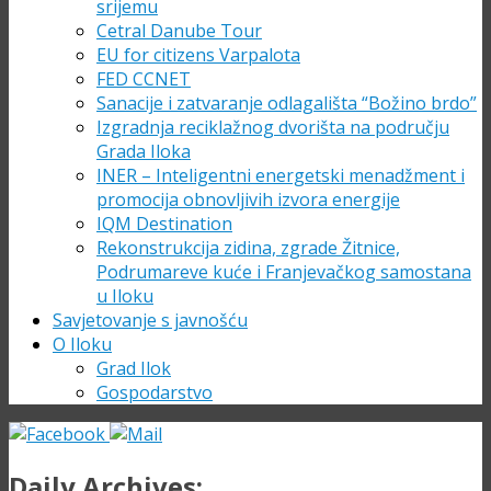
srijemu
Cetral Danube Tour
EU for citizens Varpalota
FED CCNET
Sanacije i zatvaranje odlagališta “Božino brdo”
Izgradnja reciklažnog dvorišta na području
Grada Iloka
INER – Inteligentni energetski menadžment i
promocija obnovljivih izvora energije
IQM Destination
Rekonstrukcija zidina, zgrade Žitnice,
Podrumareve kuće i Franjevačkog samostana
u Iloku
Savjetovanje s javnošću
O Iloku
Grad Ilok
Gospodarstvo
Daily Archives: