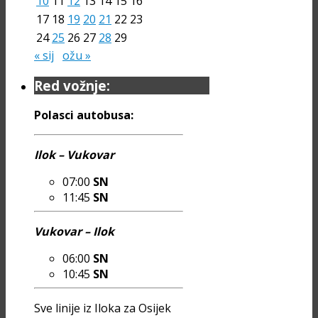
10
11
12
13
14
15
16
17
18
19
20
21
22
23
24
25
26
27
28
29
« sij
ožu »
Red vožnje:
Polasci autobusa:
Ilok – Vukovar
07:00
SN
11:45
SN
Vukovar – Ilok
06:00
SN
10:45
SN
Sve linije iz Iloka za Osijek