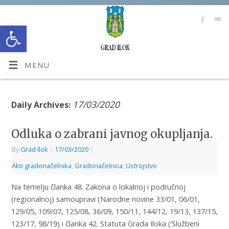
Open toolbar
MENU
17/03/2020
Daily Archives:
Odluka o zabrani javnog okupljanja.
By
Grad Ilok
|
17/03/2020
|
Akti gradonačelnika
,
Gradonačelnica
,
Ustrojstvo
Na temelju članka 48. Zakona o lokalnoj i područnoj
(regionalnoj) samoupravi (Narodne novine 33/01, 06/01,
129/05, 109/07, 125/08, 36/09, 150/11, 144/12, 19/13, 137/15,
123/17, 98/19) i članka 42. Statuta Grada Iloka (‘Službeni