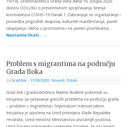
19/19), Gradonačelnica Grada Iloka dana 16. ožujka 2020.
donosi ODLUKU o preventivnom sprječavanju širenja
koronavirusa COVID-19 članak 1. Zabranjuje se organiziranje i
provedba prigodnih skupova, kulturnih manifestacija, javnih
okupljanja i slično u prostorima i na javnim površinama…
Nastavite čitati…
→
Problem s migrantima na području
Grada Iloka
By
Grad Ilok
|
17/03/2020
|
Novosti
,
Ostalo
Grad Ilok i gradonačelnica Marina Budimir pokrenuli su
inicijativu za rješavanje gorućih problema na području grada
– problem s migrantima i Srijemskom transverzalom.
Inicijativa je upućena na Ured premijera Vlade Republike
Hrvatske, Ured ministra Ministarstva unutarnjih poslova,
Ured župana Vukovarsko-srijemske županije, te na Upravu