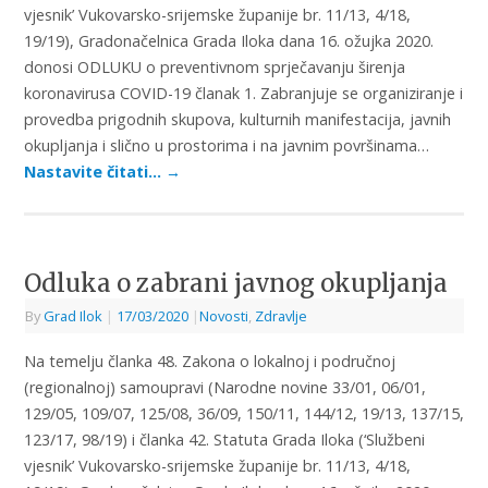
vjesnik’ Vukovarsko-srijemske županije br. 11/13, 4/18,
19/19), Gradonačelnica Grada Iloka dana 16. ožujka 2020.
donosi ODLUKU o preventivnom sprječavanju širenja
koronavirusa COVID-19 članak 1. Zabranjuje se organiziranje i
provedba prigodnih skupova, kulturnih manifestacija, javnih
okupljanja i slično u prostorima i na javnim površinama…
Nastavite čitati…
→
Odluka o zabrani javnog okupljanja
By
Grad Ilok
|
17/03/2020
|
Novosti
,
Zdravlje
Na temelju članka 48. Zakona o lokalnoj i područnoj
(regionalnoj) samoupravi (Narodne novine 33/01, 06/01,
129/05, 109/07, 125/08, 36/09, 150/11, 144/12, 19/13, 137/15,
123/17, 98/19) i članka 42. Statuta Grada Iloka (‘Službeni
vjesnik’ Vukovarsko-srijemske županije br. 11/13, 4/18,