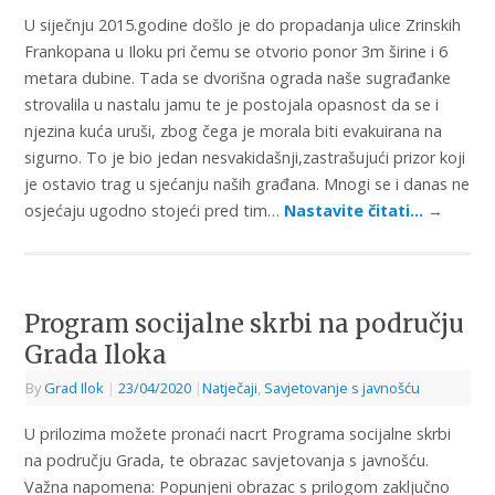
U siječnju 2015.godine došlo je do propadanja ulice Zrinskih
Frankopana u Iloku pri čemu se otvorio ponor 3m širine i 6
metara dubine. Tada se dvorišna ograda naše sugrađanke
strovalila u nastalu jamu te je postojala opasnost da se i
njezina kuća uruši, zbog čega je morala biti evakuirana na
sigurno. To je bio jedan nesvakidašnji,zastrašujući prizor koji
je ostavio trag u sjećanju naših građana. Mnogi se i danas ne
osjećaju ugodno stojeći pred tim…
Nastavite čitati…
→
Program socijalne skrbi na području
Grada Iloka
By
Grad Ilok
|
23/04/2020
|
Natječaji
,
Savjetovanje s javnošću
U prilozima možete pronaći nacrt Programa socijalne skrbi
na području Grada, te obrazac savjetovanja s javnošću.
Važna napomena: Popunjeni obrazac s prilogom zaključno