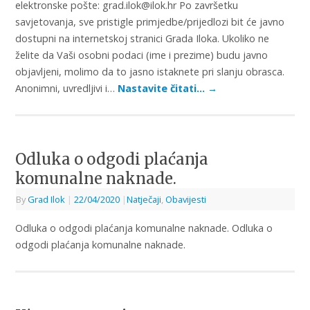
elektronske pošte: grad.ilok@ilok.hr Po završetku
savjetovanja, sve pristigle primjedbe/prijedlozi bit će javno
dostupni na internetskoj stranici Grada Iloka. Ukoliko ne
želite da Vaši osobni podaci (ime i prezime) budu javno
objavljeni, molimo da to jasno istaknete pri slanju obrasca.
Anonimni, uvredljivi i…
Nastavite čitati…
→
Odluka o odgodi plaćanja
komunalne naknade.
By
Grad Ilok
|
22/04/2020
|
Natječaji
,
Obavijesti
Odluka o odgodi plaćanja komunalne naknade. Odluka o
odgodi plaćanja komunalne naknade.