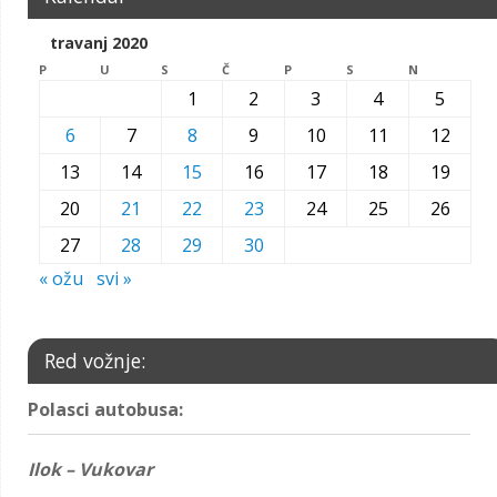
travanj 2020
P
U
S
Č
P
S
N
1
2
3
4
5
6
7
8
9
10
11
12
13
14
15
16
17
18
19
20
21
22
23
24
25
26
27
28
29
30
« ožu
svi »
Red vožnje:
Polasci autobusa:
Ilok – Vukovar