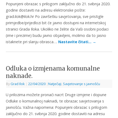
Popunjeni obrazac s prilogom zaključno do 21. svibnja 2020.
godine dostaviti na adresu elektronske pošte:
grad.ilok@ilok.hr Po završetku savjetovanja, sve pristigle
primjedbe/prijedlozi bit će javno dostupni na internetskoj
stranici Grada Iloka. Ukoliko ne želite da Vaši osobni podaci
(ime i prezime) budu javno objavljeni, molimo da to jasno
istaknete pri slanju obrasca….
Nastavite čitati…
→
Odluka o izmjenama komunalne
naknade.
By
Grad Ilok
|
22/04/2020
|
Natječaji
,
Savjetovanje s javnošću
U prilozima možete pronaći nacrt Druge izmjene i dopune
Odluke o komunalnoj naknadi, te obrazac savjetovanja s
javnošću. Važna napomena: Popunjeni obrazac s prilogom
zaključno do 21. svibnja 2020. godine dostaviti na adresu