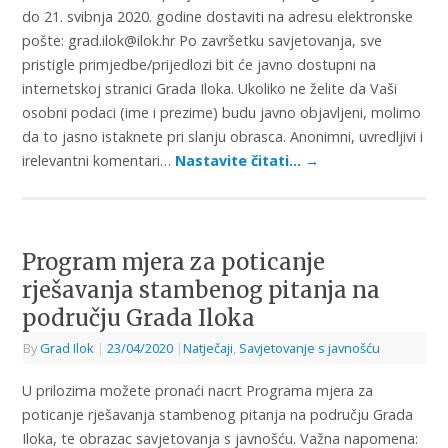
do 21. svibnja 2020. godine dostaviti na adresu elektronske
pošte: grad.ilok@ilok.hr Po završetku savjetovanja, sve
pristigle primjedbe/prijedlozi bit će javno dostupni na
internetskoj stranici Grada Iloka. Ukoliko ne želite da Vaši
osobni podaci (ime i prezime) budu javno objavljeni, molimo
da to jasno istaknete pri slanju obrasca. Anonimni, uvredljivi i
irelevantni komentari…
Nastavite čitati…
→
Program mjera za poticanje
rješavanja stambenog pitanja na
području Grada Iloka
By
Grad Ilok
|
23/04/2020
|
Natječaji
,
Savjetovanje s javnošću
U prilozima možete pronaći nacrt Programa mjera za
poticanje rješavanja stambenog pitanja na području Grada
Iloka, te obrazac savjetovanja s javnošću. Važna napomena: