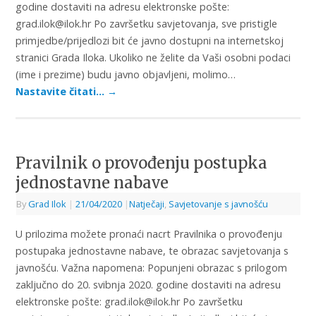
godine dostaviti na adresu elektronske pošte:
grad.ilok@ilok.hr Po završetku savjetovanja, sve pristigle
primjedbe/prijedlozi bit će javno dostupni na internetskoj
stranici Grada Iloka. Ukoliko ne želite da Vaši osobni podaci
(ime i prezime) budu javno objavljeni, molimo…
Nastavite čitati…
→
Pravilnik o provođenju postupka
jednostavne nabave
By
Grad Ilok
|
21/04/2020
|
Natječaji
,
Savjetovanje s javnošću
U prilozima možete pronaći nacrt Pravilnika o provođenju
postupaka jednostavne nabave, te obrazac savjetovanja s
javnošću. Važna napomena: Popunjeni obrazac s prilogom
zaključno do 20. svibnja 2020. godine dostaviti na adresu
elektronske pošte: grad.ilok@ilok.hr Po završetku