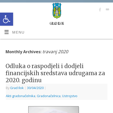
Open toolbar
MENU
travanj 2020
Monthly Archives:
Odluka o raspodjeli i dodjeli
financijskih sredstava udrugama za
2020. godinu
By
Grad Ilok
|
30/04/2020
|
Akti gradonačelnika
,
Gradonačelnica
,
Ustrojstvo