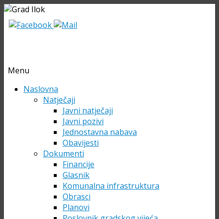
Menu
Skip
Naslovna
to
Natječaji
content
Javni natječaji
Javni pozivi
Jednostavna nabava
Obavijesti
Dokumenti
Financije
Glasnik
Komunalna infrastruktura
Obrasci
Planovi
Poslovnik gradskog vijeća