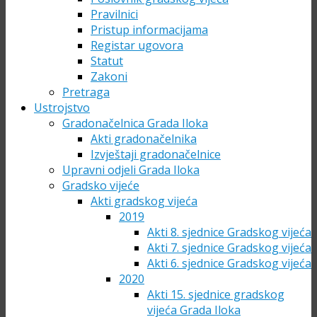
Pravilnici
Pristup informacijama
Registar ugovora
Statut
Zakoni
Pretraga
Ustrojstvo
Gradonačelnica Grada Iloka
Akti gradonačelnika
Izvještaji gradonačelnice
Upravni odjeli Grada Iloka
Gradsko vijeće
Akti gradskog vijeća
2019
Akti 8. sjednice Gradskog vijeća
Akti 7. sjednice Gradskog vijeća
Akti 6. sjednice Gradskog vijeća
2020
Akti 15. sjednice gradskog
vijeća Grada Iloka