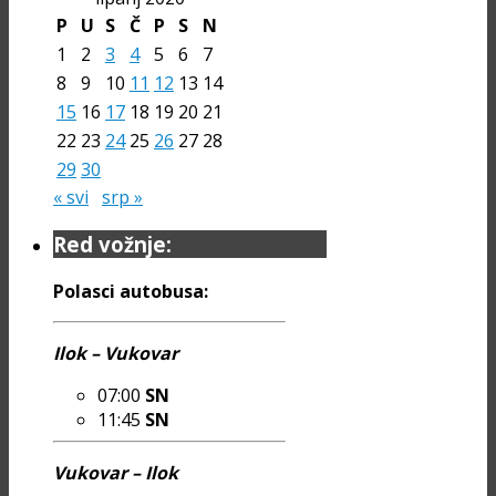
P
U
S
Č
P
S
N
1
2
3
4
5
6
7
8
9
10
11
12
13
14
15
16
17
18
19
20
21
22
23
24
25
26
27
28
29
30
« svi
srp »
Red vožnje:
Polasci autobusa:
Ilok – Vukovar
07:00
SN
11:45
SN
Vukovar – Ilok