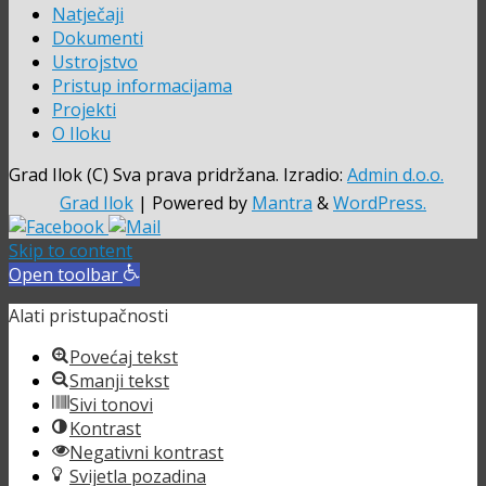
Natječaji
Dokumenti
Ustrojstvo
Pristup informacijama
Projekti
O Iloku
Grad Ilok (C) Sva prava pridržana. Izradio:
Admin d.o.o.
Grad Ilok
| Powered by
Mantra
&
WordPress.
Skip to content
Open toolbar
Alati pristupačnosti
Povećaj tekst
Smanji tekst
Sivi tonovi
Kontrast
Negativni kontrast
Svijetla pozadina