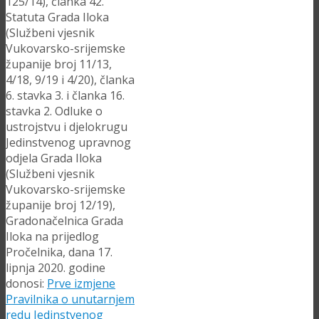
125/14), članka 42.
Statuta Grada Iloka
(Službeni vjesnik
Vukovarsko-srijemske
županije broj 11/13,
4/18, 9/19 i 4/20), članka
6. stavka 3. i članka 16.
stavka 2. Odluke o
ustrojstvu i djelokrugu
Jedinstvenog upravnog
odjela Grada Iloka
(Službeni vjesnik
Vukovarsko-srijemske
županije broj 12/19),
Gradonačelnica Grada
Iloka na prijedlog
Pročelnika, dana 17.
lipnja 2020. godine
donosi:
Prve izmjene
Pravilnika o unutarnjem
redu Jedinstvenog