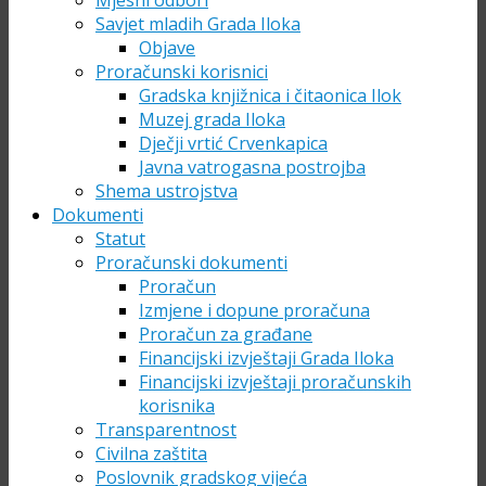
Mjesni odbori
Savjet mladih Grada Iloka
Objave
Proračunski korisnici
Gradska knjižnica i čitaonica Ilok
Muzej grada Iloka
Dječji vrtić Crvenkapica
Javna vatrogasna postrojba
Shema ustrojstva
Dokumenti
Statut
Proračunski dokumenti
Proračun
Izmjene i dopune proračuna
Proračun za građane
Financijski izvještaji Grada Iloka
Financijski izvještaji proračunskih
korisnika
Transparentnost
Civilna zaštita
Poslovnik gradskog vijeća