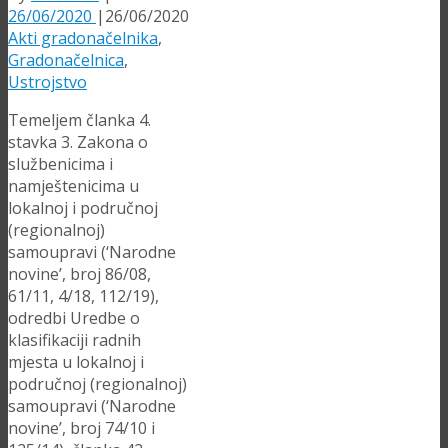
26/06/2020
|
26/06/2020
Akti gradonačelnika
,
Gradonačelnica
,
Ustrojstvo
Temeljem članka 4.
stavka 3. Zakona o
službenicima i
namještenicima u
lokalnoj i područnoj
(regionalnoj)
samoupravi (‘Narodne
novine’, broj 86/08,
61/11, 4/18, 112/19),
odredbi Uredbe o
klasifikaciji radnih
mjesta u lokalnoj i
područnoj (regionalnoj)
samoupravi (‘Narodne
novine’, broj 74/10 i