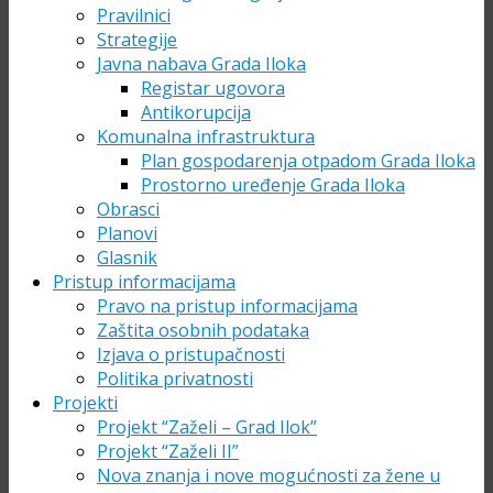
Pravilnici
Strategije
Javna nabava Grada Iloka
Registar ugovora
Antikorupcija
Komunalna infrastruktura
Plan gospodarenja otpadom Grada Iloka
Prostorno uređenje Grada Iloka
Obrasci
Planovi
Glasnik
Pristup informacijama
Pravo na pristup informacijama
Zaštita osobnih podataka
Izjava o pristupačnosti
Politika privatnosti
Projekti
Projekt “Zaželi – Grad Ilok”
Projekt “Zaželi II”
Nova znanja i nove mogućnosti za žene u