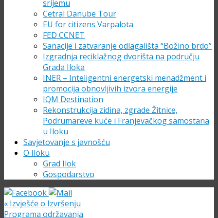
srijemu
Cetral Danube Tour
EU for citizens Varpalota
FED CCNET
Sanacije i zatvaranje odlagališta “Božino brdo”
Izgradnja reciklažnog dvorišta na području
Grada Iloka
INER – Inteligentni energetski menadžment i
promocija obnovljivih izvora energije
IQM Destination
Rekonstrukcija zidina, zgrade Žitnice,
Podrumareve kuće i Franjevačkog samostana
u Iloku
Savjetovanje s javnošću
O Iloku
Grad Ilok
Gospodarstvo
«
Izvješće o Izvršenju
Programa održavanja