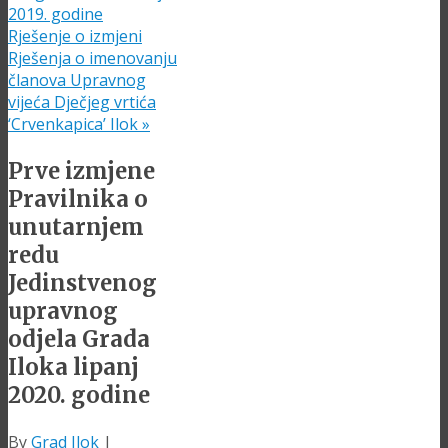
2019. godine
Rješenje o izmjeni
Rješenja o imenovanju
članova Upravnog
vijeća Dječjeg vrtića
‘Crvenkapica’ Ilok
»
Prve izmjene
Pravilnika o
unutarnjem
redu
Jedinstvenog
upravnog
odjela Grada
Iloka lipanj
2020. godine
By
Grad Ilok
|