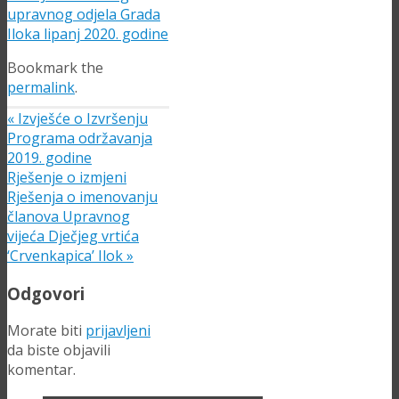
upravnog odjela Grada
Iloka lipanj 2020. godine
Bookmark the
permalink
.
«
Izvješće o Izvršenju
Programa održavanja
2019. godine
Rješenje o izmjeni
Rješenja o imenovanju
članova Upravnog
vijeća Dječjeg vrtića
‘Crvenkapica’ Ilok
»
Odgovori
Morate biti
prijavljeni
da biste objavili
komentar.