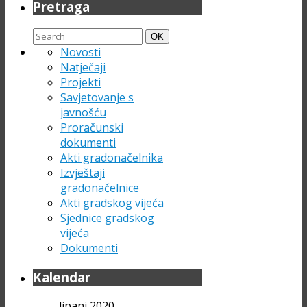
Pretraga
Search
Search
OK
for:
Novosti
Natječaji
Projekti
Savjetovanje s
javnošću
Proračunski
dokumenti
Akti gradonačelnika
Izvještaji
gradonačelnice
Akti gradskog vijeća
Sjednice gradskog
vijeća
Dokumenti
Kalendar
lipanj 2020