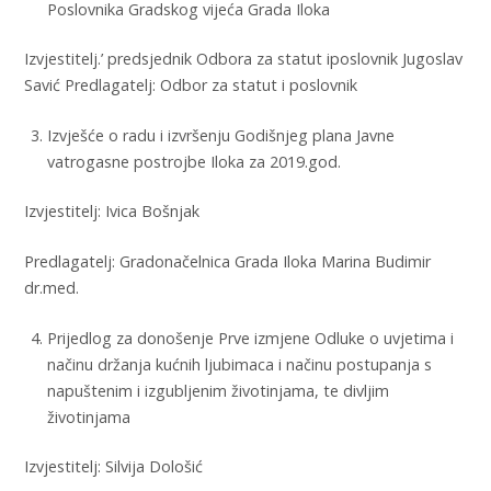
Poslovnika Gradskog vijeća Grada Iloka
Izvjestitelj.’ predsjednik Odbora za statut iposlovnik Jugoslav
Savić Predlagatelj: Odbor za statut i poslovnik
Izvješće o radu i izvršenju Godišnjeg plana Javne
vatrogasne postrojbe Iloka za 2019.god.
Izvjestitelj: Ivica Bošnjak
Predlagatelj: Gradonačelnica Grada Iloka Marina Budimir
dr.med.
Prijedlog za donošenje Prve izmjene Odluke o uvjetima i
načinu držanja kućnih ljubimaca i načinu postupanja s
napuštenim i izgubljenim životinjama, te divljim
životinjama
Izvjestitelj: Silvija Dološić