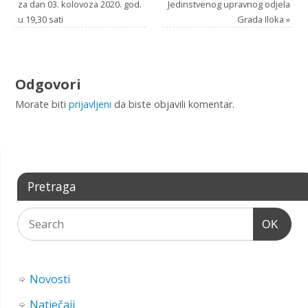
za dan 03. kolovoza 2020. god.
Jedinstvenog upravnog odjela
u 19,30 sati
Grada Iloka
»
Odgovori
Morate biti
prijavljeni
da biste objavili komentar.
Pretraga
OK
Novosti
Natječaji