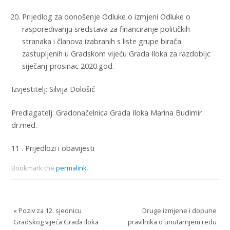
Prijedlog za donošenje Odluke o izmjeni Odluke o
rasporedivanju sredstava za financiranje političkih
stranaka i članova izabranih s liste grupe birača
zastupljenih u Gradskom vijeću Grada Iloka za razdobljc
siječanj-prosinac 2020.god.
Izvjestitelj: Silvija Dološić
Predlagatelj: Gradonačelnica Grada Iloka Marina Budimir
dr.med.
11 . Prijedlozi i obavijesti
Bookmark the
permalink
.
«
Poziv za 12. sjednicu
Druge izmjene i dopune
Gradskog vijeća Grada Iloka
pravilnika o unutarnjem redu