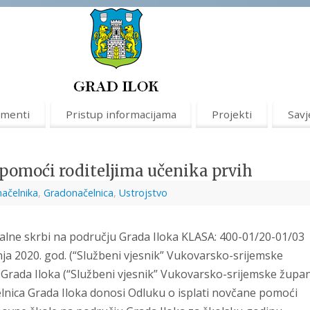
menti
Pristup informacijama
Projekti
Savj
 pomoći roditeljima učenika prvih
načelnika
,
Gradonačelnica
,
Ustrojstvo
alne skrbi na području Grada Iloka KLASA: 400-01/20-01/03
ja 2020. god. (“Službeni vjesnik” Vukovarsko-srijemske
ta Grada Iloka (“Službeni vjesnik” Vukovarsko-srijemske župan
čelnica Grada Iloka donosi Odluku o isplati novčane pomoći