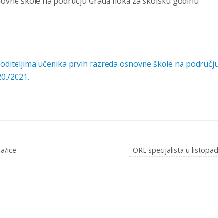
novne škole na području Grada Iloka za školsku godinu
roditeljima učenika prvih razreda osnovne škole na područj
0./2021.
a/ice
ORL specijalista u listopa