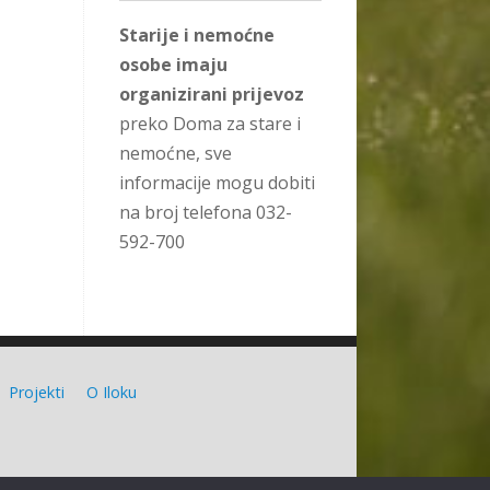
Starije i nemoćne
osobe imaju
organizirani prijevoz
preko Doma za stare i
nemoćne, sve
informacije mogu dobiti
na broj telefona 032-
592-700
Projekti
O Iloku