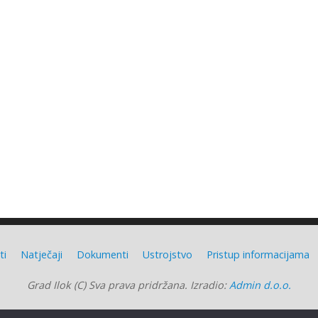
ti
Natječaji
Dokumenti
Ustrojstvo
Pristup informacijama
Grad Ilok (C) Sva prava pridržana. Izradio:
Admin d.o.o.
Grad Ilok
| Powered by
Mantra
&
WordPress.