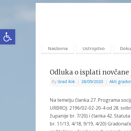
Open toolbar
Naslovna
Ustrojstvo
Doku
Odluka o isplati novčane
By
Grad Ilok
|
28/09/2020
|
Akti grado
Na temelju članka 27. Programa socij
URBROJ: 2196/02-02-20-4 od 28. svibn
županije br. 7/20) i članka 42. Statu
br. 11/13, 4/18, 9/19, 4/20) Gradona