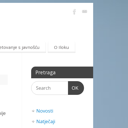
etovanje s javnošću
O Iloku
Pretraga
OK
Novosti
ije
Natječaji