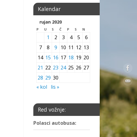
Kalendar
rujan 2020
P
U
S
Č
P
S
N
1
2
3
4
5
6
7
8
9
10
11
12
13
14
15
16
17
18
19
20
21
22
23
24
25
26
27
28
29
30
« kol
lis »
Red vožnje:
Polasci autobusa: