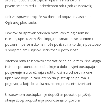
svoje prigovore postojećim upisima ili njihovom
prvenstvenom redu u određenom roku (rok za ispravak).
Rok za ispravak traje će 90 dana od objave oglasa na e-
Oglasnoj ploči suda.
Dok rok za ispravak određen ovim javnim oglasom ne
istekne, upisi u zemljišnu knjigu ne smatraju se istinitim i
potpunim pa se nitko ne može pozivati na to da je postupao
s povjerenjem u njihovu istinitost ili potpunost.
Istekom roka za ispravak smatrat će se da je zemljišna knjiga
istinita i potpuna, pa osobe koje u dobroj vjeri postupaju s
povjerenjem u to uživaju zaštitu, osim u odnosu na one
upise kod kojih je zabilježeno da je stavljena prijava ili
prigovor, a koji do isteka navedenog roka nisu izbrisani.
U ispravnom postupku nije dopušten povrat u prijašnje
stanje zbog propuštanja podnošenja prigovora.