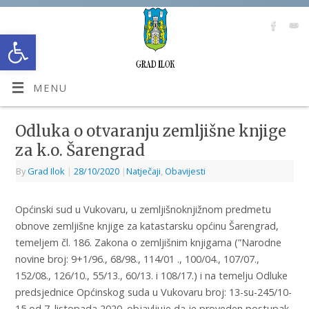
Open toolbar
MENU
Odluka o otvaranju zemljišne knjige
za k.o. Šarengrad
By
Grad Ilok
|
28/10/2020
|
Natječaji
,
Obavijesti
Općinski sud u Vukovaru, u zemljišnoknjižnom predmetu
obnove zemljišne knjige za katastarsku općinu Šarengrad,
temeljem čl. 186. Zakona o zemljišnim knjigama (”Narodne
novine broj: 9+1/96., 68/98., 114/01 ., 100/04., 107/07.,
152/08., 126/10., 55/13., 60/13. i 108/17.) i na temelju Odluke
predsjednice Općinskog suda u Vukovaru broj: 13-su-245/10-
15 od 7. listopada 2020. objavljuje da je proveden postupak