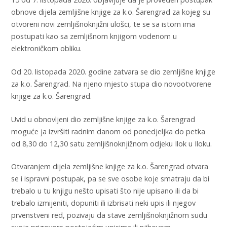
obnove dijela zemljišne knjige za k.o. Šarengrad za kojeg su
otvoreni novi zemljišnoknjižni ulošci, te se sa istom ima
postupati kao sa zemljišnom knjigom vodenom u
elektroničkom obliku.
Od 20. listopada 2020. godine zatvara se dio zemljišne knjige
za k.o. Šarengrad. Na njeno mjesto stupa dio novootvorene
knjige za k.o. Šarengrad.
Uvid u obnovljeni dio zemljišne knjige za k.o. Šarengrad
moguće ja izvršiti radnim danom od ponedjeljka do petka
od 8,30 do 12,30 satu zemljišnoknjižnom odjeku Ilok u Iloku.
Otvaranjem dijela zemljišne knjige za k.o. Šarengrad otvara
se i ispravni postupak, pa se sve osobe koje smatraju da bi
trebalo u tu knjigu nešto upisati što nije upisano ili da bi
trebalo izmijeniti, dopuniti ili izbrisati neki upis ili njegov
prvenstveni red, pozivaju da stave zemljišnoknjižnom sudu