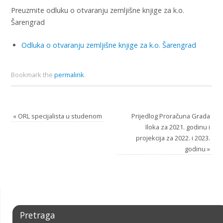
Preuzmite odluku o otvaranju zemljišne knjige za k.o.
Šarengrad
Odluka o otvaranju zemljišne knjige za k.o. Šarengrad
Bookmark the
permalink
.
«
ORL specijalista u studenom
Prijedlog Proračuna Grada
Iloka za 2021. godinu i
projekcija za 2022. i 2023.
godinu
»
Pretraga