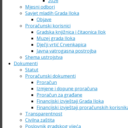
2026
Mjesni odbori
Savjet mladih Grada Iloka
Objave
Proračunski korisnici
Gradska knjižnica i čitaonica Ilok
Muzej grada Iloka
Dječji vrtić Crvenkapica
Javna vatrogasna postrojba
Shema ustrojstva
Dokumenti
Statut
Proračunski dokumenti
Proračun
Izmjene i dopune proračuna
Proračun za građane
Financijski izvještaji Grada Iloka
Financijski izvještaji proračunskih korisnik
Transparentnost
Civilna zaštita
Poslovnik gradskog vijeća