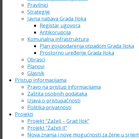
Pravilnici
Strategije
Javna nabava Grada Iloka
Registar ugovora
Antikorupcija
Komunalna infrastruktura
Plan gospodarenja otpadom Grada Iloka
Prostorno uređenje Grada Iloka
Obrasci
Planovi
Glasnik
Pristup informacijama
Pravo na pristup informacijama
Zaštita osobnih podataka
Izjava o pristupačnosti
Politika privatnosti
Projekti
Projekt “Zaželi – Grad Ilok”
Projekt “Zaželi II”
Nova znanja i nove mogućnosti za žene u srije