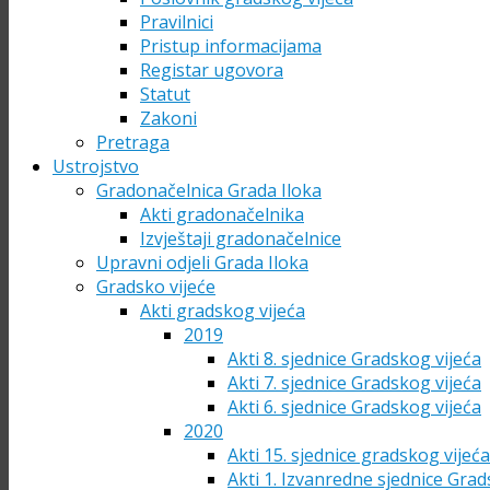
Pravilnici
Pristup informacijama
Registar ugovora
Statut
Zakoni
Pretraga
Ustrojstvo
Gradonačelnica Grada Iloka
Akti gradonačelnika
Izvještaji gradonačelnice
Upravni odjeli Grada Iloka
Gradsko vijeće
Akti gradskog vijeća
2019
Akti 8. sjednice Gradskog vijeća
Akti 7. sjednice Gradskog vijeća
Akti 6. sjednice Gradskog vijeća
2020
Akti 15. sjednice gradskog vijeć
Akti 1. Izvanredne sjednice Grad