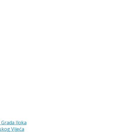
a Grada Iloka
skog Vijeća