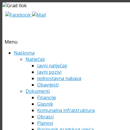
Menu
Skip
Naslovna
to
Natječaji
content
Javni natječaji
Javni pozivi
Jednostavna nabava
Obavijesti
Dokumenti
Financije
Glasnik
Komunalna infrastruktura
Obrasci
Planovi
Poslovnik gradskog vijeća