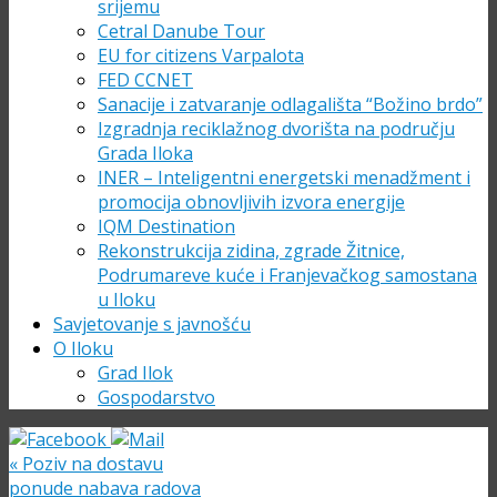
srijemu
Cetral Danube Tour
EU for citizens Varpalota
FED CCNET
Sanacije i zatvaranje odlagališta “Božino brdo”
Izgradnja reciklažnog dvorišta na području
Grada Iloka
INER – Inteligentni energetski menadžment i
promocija obnovljivih izvora energije
IQM Destination
Rekonstrukcija zidina, zgrade Žitnice,
Podrumareve kuće i Franjevačkog samostana
u Iloku
Savjetovanje s javnošću
O Iloku
Grad Ilok
Gospodarstvo
«
Poziv na dostavu
ponude nabava radova