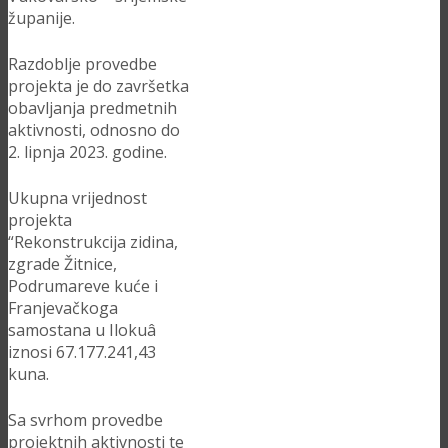
županije.
Razdoblje provedbe
projekta je do završetka
obavljanja predmetnih
aktivnosti, odnosno do
2. lipnja 2023. godine.
Ukupna vrijednost
projekta
“Rekonstrukcija zidina,
zgrade Žitnice,
Podrumareve kuće i
Franjevačkoga
samostana u Ilokuâ
iznosi 67.177.241,43
kuna.
Sa svrhom provedbe
projektnih aktivnosti te