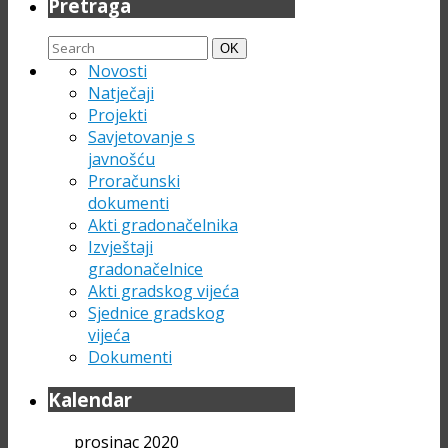
Pretraga
Search
Search
OK
for:
Novosti
Natječaji
Projekti
Savjetovanje s
javnošću
Proračunski
dokumenti
Akti gradonačelnika
Izvještaji
gradonačelnice
Akti gradskog vijeća
Sjednice gradskog
vijeća
Dokumenti
Kalendar
prosinac 2020