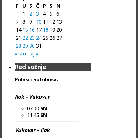
P
U
S
Č
P
S
N
1
2
3
4
5
6
7
8
9
10
11
12
13
14
15
16
17
18
19
20
21
22
23
24
25
26
27
28
29
30
31
« stu
sij »
Red vožnje:
Polasci autobusa:
Ilok – Vukovar
07:00
SN
11:45
SN
Vukovar – Ilok