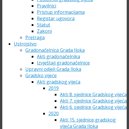
Pravilnici
Pristup informacijama
Registar ugovora
Statut
Zakoni
Pretraga
Ustrojstvo
Gradonačelnica Grada Iloka
Akti gradonačelnika
Izvještaji gradonačelnice
Upravni odjeli Grada Iloka
Gradsko vijeće
Akti gradskog vijeća
2019
Akti 8. sjednice Gradskog vijeća
Akti 7. sjednice Gradskog vijeća
Akti 6. sjednice Gradskog vijeća
2020
Akti 15. sjednice gradskog
vijeća Grada Iloka