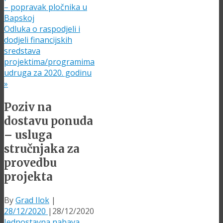
– popravak pločnika u
Bapskoj
Odluka o raspodjeli i
dodjeli financijskih
sredstava
projektima/programima
udruga za 2020. godinu
»
Poziv na
dostavu ponuda
– usluga
stručnjaka za
provedbu
projekta
By
Grad Ilok
|
28/12/2020
|
28/12/2020
Jednostavna nabava
,