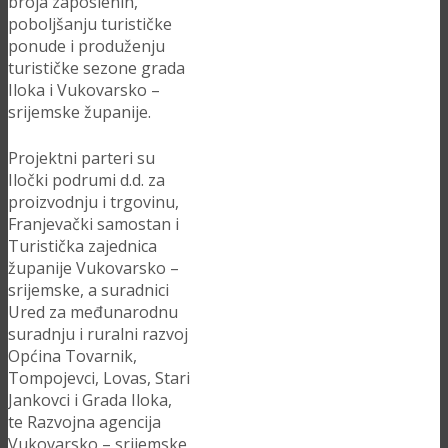
broja zaposlenih,
poboljšanju turističke
ponude i produženju
turističke sezone grada
Iloka i Vukovarsko –
srijemske županije.
Projektni parteri su
Iločki podrumi d.d. za
proizvodnju i trgovinu,
Franjevački samostan i
Turistička zajednica
županije Vukovarsko –
srijemske, a suradnici
Ured za međunarodnu
suradnju i ruralni razvoj
Općina Tovarnik,
Tompojevci, Lovas, Stari
Jankovci i Grada Iloka,
te Razvojna agencija
Vukovarsko – srijemske