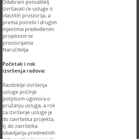
Odabrani ponuditelj
izvršavati će usluge iz
vlastitih prostorija, a
prema potrebi i drugim
mjestima predviđenim
projektom te
prostorijama
Naručitelja.
Početak i rok
izvršenja radova:
Razdoblje izvršenja
usluge počinje
potpisom ugovora o
pružanju usluga, a rok
za izvršenje usluge je
do završetka projekta,
tj. do završetka
obavljanja predmetnih