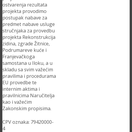
ostvarenja rezultata
projekta provodimo
postupak nabave za
predmet nabave usluge
stručnjaka za provedbu
projekta Rekonstrukcija
zidina, zgrade Žitnice,
Podrumareve kuće i
Franjevačkoga
samostana u Iloku, a u
skladu sa svim važećim
pravilima i procedurama
EU provedbe te
internim aktima i
pravilnicima Naručitelja
kao i važećim
Zakonskim propisima.
CPV oznaka: 79420000-
4