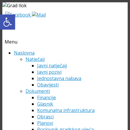
Open toolbar
Menu
Skip
Naslovna
to
Natječaji
content
Javni natječaji
Javni pozivi
Jednostavna nabava
Obavijesti
Dokumenti
Financije
Glasnik
Komunalna infrastruktura
Obrasci
Planovi
Poslovnik gradskog vijeća