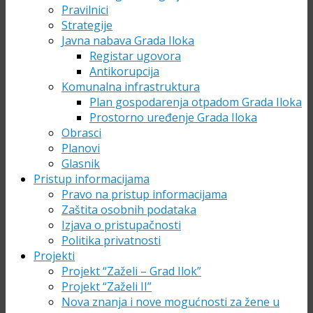
Pravilnici
Strategije
Javna nabava Grada Iloka
Registar ugovora
Antikorupcija
Komunalna infrastruktura
Plan gospodarenja otpadom Grada Iloka
Prostorno uređenje Grada Iloka
Obrasci
Planovi
Glasnik
Pristup informacijama
Pravo na pristup informacijama
Zaštita osobnih podataka
Izjava o pristupačnosti
Politika privatnosti
Projekti
Projekt “Zaželi – Grad Ilok”
Projekt “Zaželi II”
Nova znanja i nove mogućnosti za žene u