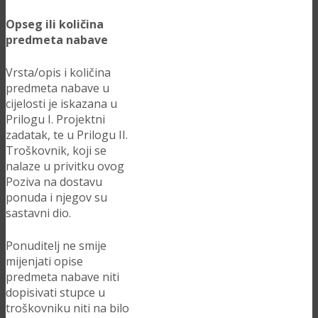
Opseg ili količina
predmeta nabave
Vrsta/opis i količina
predmeta nabave u
cijelosti je iskazana u
Prilogu I. Projektni
zadatak, te u Prilogu II.
Troškovnik, koji se
nalaze u privitku ovog
Poziva na dostavu
ponuda i njegov su
sastavni dio.
Ponuditelj ne smije
mijenjati opise
predmeta nabave niti
dopisivati stupce u
troškovniku niti na bilo