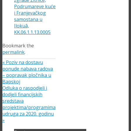
zgrade Žitnice,
Podrumareve kuće
i Franjevačkog
samostana u
Ilokuâ,
KK.06.1.1.13.0005
Bookmark the
permalink
.
«
Poziv na dostavu
ponude nabava radova
– popravak pločnika u
Bapskoj
Odluka o raspodjeli i
dodjeli financijskih
sredstava
projektima/programima
udruga za 2020. godinu
»