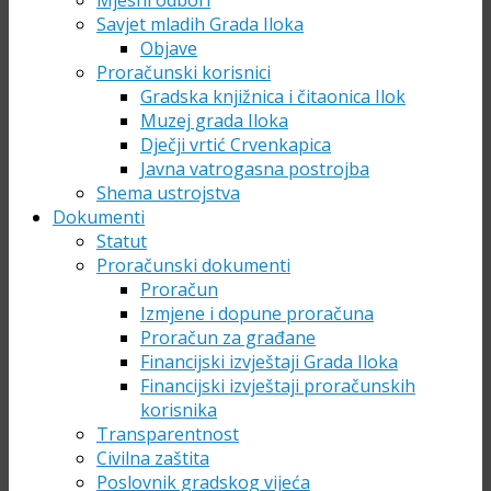
Mjesni odbori
Savjet mladih Grada Iloka
Objave
Proračunski korisnici
Gradska knjižnica i čitaonica Ilok
Muzej grada Iloka
Dječji vrtić Crvenkapica
Javna vatrogasna postrojba
Shema ustrojstva
Dokumenti
Statut
Proračunski dokumenti
Proračun
Izmjene i dopune proračuna
Proračun za građane
Financijski izvještaji Grada Iloka
Financijski izvještaji proračunskih
korisnika
Transparentnost
Civilna zaštita
Poslovnik gradskog vijeća