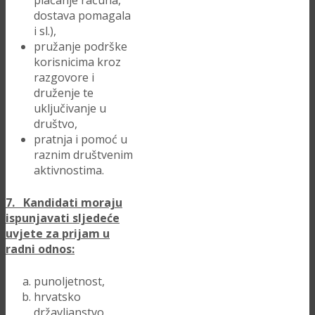
plaćanje računa,
dostava pomagala
i sl.),
pružanje podrške
korisnicima kroz
razgovore i
druženje te
uključivanje u
društvo,
pratnja i pomoć u
raznim društvenim
aktivnostima.
7. Kandidati moraju
ispunjavati sljedeće
uvjete za prijam u
radni odnos:
punoljetnost,
hrvatsko
državljanstvo,