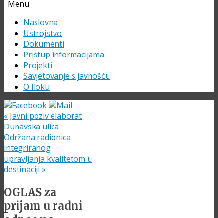
Menu
Skip
Naslovna
to
Ustrojstvo
content
Dokumenti
Pristup informacijama
Projekti
Savjetovanje s javnošću
O Iloku
«
Javni poziv elaborat
Dunavska ulica
Održana radionica
integriranog
upravljanja kvalitetom u
destinaciji
»
OGLAS za
prijam u radni