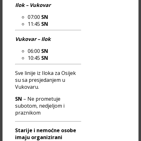
Ilok – Vukovar
07:00
SN
11:45
SN
Vukovar – Ilok
06:00
SN
10:45
SN
Sve linije iz Iloka za Osijek
su sa presjedanjem u
Vukovaru.
SN
– Ne prometuje
subotom, nedjeljom i
praznikom
Starije i nemoćne osobe
imaju organizirani