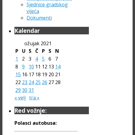
Sjednice gradskog
vijeća
Dokumenti
Kalendar
ožujak 2021
P
U
S
Č
P
S
N
1
2
3
4
5
6
7
8
9
10
11
12
13
14
15
16
17
18
19
20
21
22
23
24
25
26
27
28
29
30
31
« velj
tra »
Red vožnje:
Polasci autobusa: