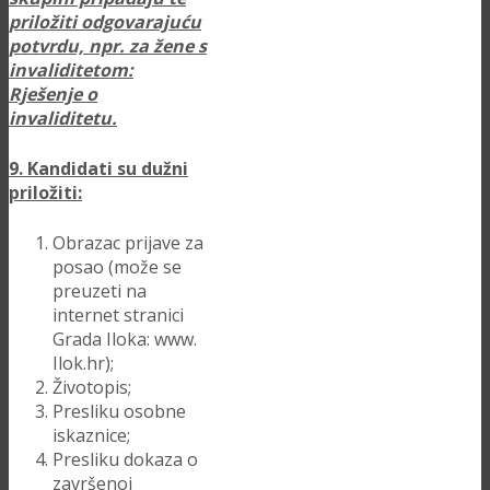
priložiti odgovarajuću
potvrdu, npr. za žene s
invaliditetom:
Rješenje o
invaliditetu.
9. Kandidati su dužni
priložiti:
Obrazac prijave za
posao (može se
preuzeti na
internet stranici
Grada Iloka: www.
Ilok.hr);
Životopis;
Presliku osobne
iskaznice;
Presliku dokaza o
završenoj