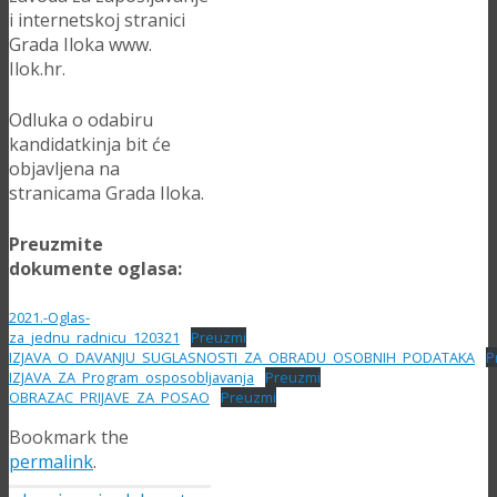
i internetskoj stranici
Grada Iloka www.
Ilok.hr.
Odluka o odabiru
kandidatkinja bit će
objavljena na
stranicama Grada Iloka.
Preuzmite
dokumente oglasa:
2021.-Oglas-
za_jednu_radnicu_120321
Preuzmi
IZJAVA_O_DAVANJU_SUGLASNOSTI_ZA_OBRADU_OSOBNIH_PODATAKA
P
IZJAVA_ZA_Program_osposobljavanja
Preuzmi
OBRAZAC_PRIJAVE_ZA_POSAO
Preuzmi
Bookmark the
permalink
.