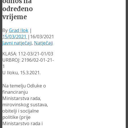
odnos na
određeno
vrijeme
By
Grad Ilok
|
15/03/2021
|
16/03/2021
Javni natječaji
,
Natječaji
KLASA: 112-03/21-01/03
URBROJ: 2196/02-01-21-
1
U Iloku, 15.3.2021.
Na temelju Odluke o
financiranju
Ministarstva rada,
mirovinskog sustava,
obitelji i socijalne
politike (prije
Ministarstvo rada i