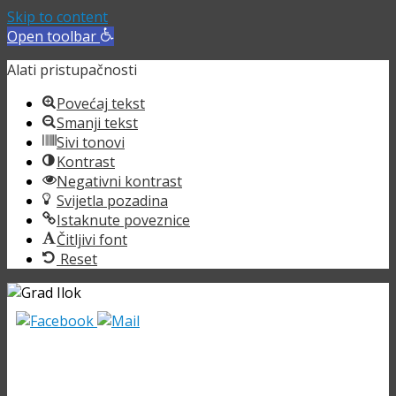
Skip to content
Open toolbar
Alati pristupačnosti
Povećaj tekst
Smanji tekst
Sivi tonovi
Kontrast
Negativni kontrast
Svijetla pozadina
Istaknute poveznice
Čitljivi font
Reset