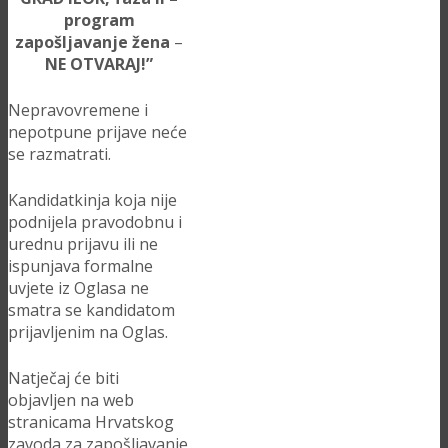
program
zapošljavanje žena
–
NE OTVARAJ!”
Nepravovremene i
nepotpune prijave neće
se razmatrati.
Kandidatkinja koja nije
podnijela pravodobnu i
urednu prijavu ili ne
ispunjava formalne
uvjete iz Oglasa ne
smatra se kandidatom
prijavljenim na Oglas.
Natječaj će biti
objavljen na web
stranicama Hrvatskog
zavoda za zapošljavanje