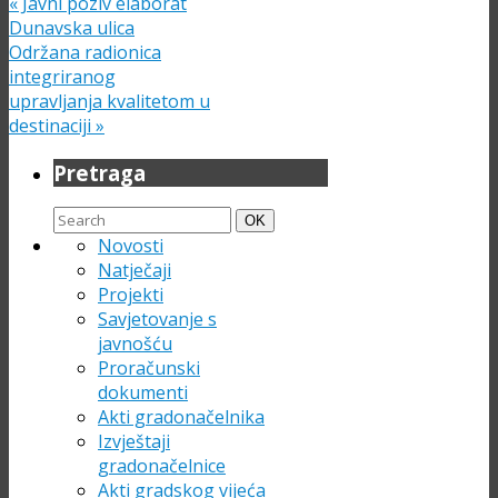
«
Javni poziv elaborat
Dunavska ulica
Održana radionica
integriranog
upravljanja kvalitetom u
destinaciji
»
Pretraga
Search
Search
OK
for:
Novosti
Natječaji
Projekti
Savjetovanje s
javnošću
Proračunski
dokumenti
Akti gradonačelnika
Izvještaji
gradonačelnice
Akti gradskog vijeća