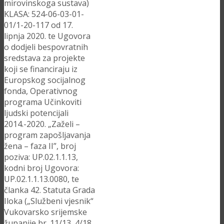
mirovinskoga sustava)
KLASA: 524-06-03-01-
01/1-20-117 od 17.
lipnja 2020. te Ugovora
o dodjeli bespovratnih
sredstava za projekte
koji se financiraju iz
Europskog socijalnog
fonda, Operativnog
programa Učinkoviti
ljudski potencijali
2014.-2020. „Zaželi –
program zapošljavanja
žena – faza II”, broj
poziva: UP.02.1.1.13,
kodni broj Ugovora:
UP.02.1.1.13.0080, te
članka 42. Statuta Grada
Iloka („Službeni vjesnik“
Vukovarsko srijemske
županije br. 11/13, 4/18,