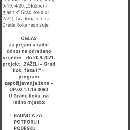
9/19, 4/20, „Službeni
glasnik“ Grad Iloka br.
2/21), Gradonačelnica
Grada Iloka raspisuje:
OGLAS
za prijam u radni
odnos na određeno
vrijeme – do 30.9.2021.
projekt „ZAŽELI – Grad
Ilok, faza II“ –
program
zapošljavanja žena –
UP.02.1.1.13.0080
U Gradu Iloku, na
radno mjesto:
RADNICA ZA
POTPORU I
PODRŠKU