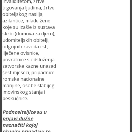
invaliditetom, žrtve
trgovanja ljudima, žrtve
obiteljskog nasilja,
azilantice, mlade žene
koje su izašle iz sustava
skrbi (domova za djecu),
udomiteljskih obitelji,
odgojnih zavoda i sl.,
liječene ovisnice,
povratnice s odsluženja
zatvorske kazne unazad
šest mjeseci, pripadnice
romske nacionalne
manjine, osobe slabijeg
imovinskog stanja i
beskućnice.
Podnositeljice su u
prijavi dužne
naznačiti kojoj
skupini pripadaju te