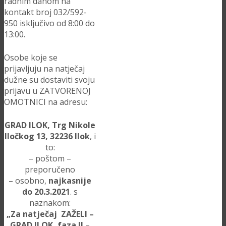
radnim danom na
kontakt broj 032/592-
950 isključivo od 8:00 do
13:00.
Osobe koje se
prijavljuju na natječaj
dužne su dostaviti svoju
prijavu u ZATVORENOJ
OMOTNICI na adresu:
GRAD ILOK, Trg Nikole
Iločkog 13, 32236 Ilok
, i
to:
– poštom –
preporučeno
– osobno,
najkasnije
do 20.3.2021
. s
naznakom:
„Za natječaj ZAŽELI –
GRAD ILOK, faza II –