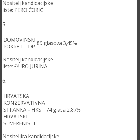
Nositelj kandidacijske
liste: PERO ĆORIĆ
5.
DOMOVINSKI
89
glasova
3,45%
POKRET – DP
Nositelj kandidacijske
liste: ĐURO JURINA
6.
HRVATSKA
KONZERVATIVNA
STRANKA – HKS
74
glasa
2,87%
HRVATSKI
SUVERENISTI
Nositeljica kandidacijske