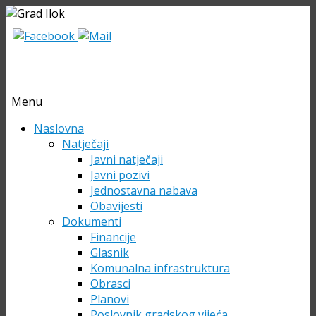
Menu
Skip
Naslovna
to
Natječaji
content
Javni natječaji
Javni pozivi
Jednostavna nabava
Obavijesti
Dokumenti
Financije
Glasnik
Komunalna infrastruktura
Obrasci
Planovi
Poslovnik gradskog vijeća