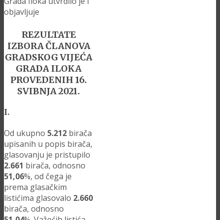
Grada Iloka utvrdilo je i
objavljuje
REZULTATE
IZBORA ČLANOVA
GRADSKOG VIJEĆA
GRADA ILOKA
PROVEDENIH 16.
SVIBNJA 2021.
I.
Od ukupno
5.212
birača
upisanih u popis birača,
glasovanju je pristupilo
2.661
birača, odnosno
51,06
%, od čega je
prema glasačkim
listićima glasovalo
2.660
birača, odnosno
51,04
%. Važećih listića