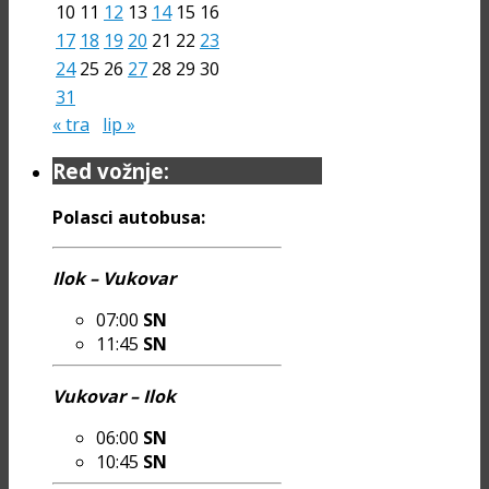
10
11
12
13
14
15
16
17
18
19
20
21
22
23
24
25
26
27
28
29
30
31
« tra
lip »
Red vožnje:
Polasci autobusa:
Ilok – Vukovar
07:00
SN
11:45
SN
Vukovar – Ilok
06:00
SN
10:45
SN