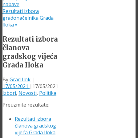
nabave
Rezultati izbora
gradonačelnika Grada
Iloka
»
Rezultati izbora
članova
gradskog vijeća
Grada Iloka
By
Grad Ilok
|
17/05/2021
|
17/05/2021
Izbori
,
Novosti
,
Politika
Preuzmite rezultate:
Rezultati izbora
članova gradskog
vijeća Grada Iloka