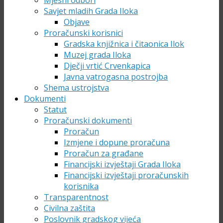
Mjesni odbori
Savjet mladih Grada Iloka
Objave
Proračunski korisnici
Gradska knjižnica i čitaonica Ilok
Muzej grada Iloka
Dječji vrtić Crvenkapica
Javna vatrogasna postrojba
Shema ustrojstva
Dokumenti
Statut
Proračunski dokumenti
Proračun
Izmjene i dopune proračuna
Proračun za građane
Financijski izvještaji Grada Iloka
Financijski izvještaji proračunskih
korisnika
Transparentnost
Civilna zaštita
Poslovnik gradskog vijeća