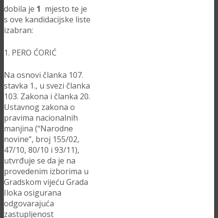
dobila je
1
mjesto te je
s ove kandidacijske liste
izabran:
1. PERO ĆORIĆ
Na osnovi članka 107.
stavka 1., u svezi članka
103. Zakona i članka 20.
Ustavnog zakona o
pravima nacionalnih
manjina (“Narodne
novine”, broj 155/02,
47/10, 80/10 i 93/11),
utvrđuje se da je na
provedenim izborima u
Gradskom vijeću Grada
Iloka osigurana
odgovarajuća
zastupljenost