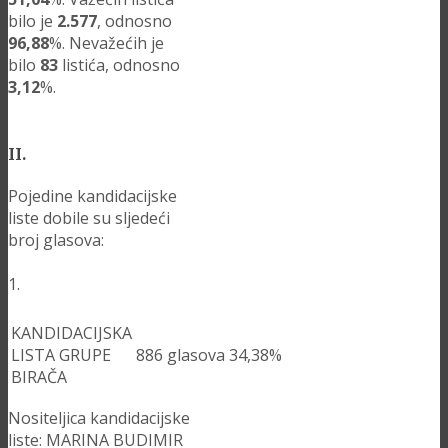
bilo je
2.577
, odnosno
96,88
%. Nevažećih je
bilo
83
listića, odnosno
3,12
%.
II.
Pojedine kandidacijske
liste dobile su sljedeći
broj glasova:
1.
KANDIDACIJSKA
LISTA GRUPE
886
glasova
34,38%
BIRAČA
Nositeljica kandidacijske
liste: MARINA BUDIMIR