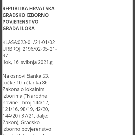
REPUBLIKA HRVATSKA
GRADSKO IZBORNO
POVJERENSTVO
GRADA ILOKA
KLASA:023-01/21-01/02
URBROJ: 2196/02-05-21-
37
Ilok, 16. svibnja 2021.g.
Na osnovi članka 53.
točke 10. i članka 86.
Zakona o lokalnim
izborima (“Narodne
novine”, broj 144/12,
121/16, 98/19, 42/20,
144/20 i 37/21, dalje:
Zakon), Gradsko
izborno povjerenstvo