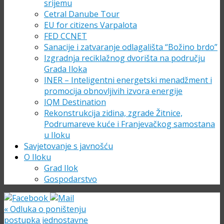
srijemu
Cetral Danube Tour
EU for citizens Varpalota
FED CCNET
Sanacije i zatvaranje odlagališta “Božino brdo”
Izgradnja reciklažnog dvorišta na području
Grada Iloka
INER – Inteligentni energetski menadžment i
promocija obnovljivih izvora energije
IQM Destination
Rekonstrukcija zidina, zgrade Žitnice,
Podrumareve kuće i Franjevačkog samostana
u Iloku
Savjetovanje s javnošću
O Iloku
Grad Ilok
Gospodarstvo
«
Odluka o poništenju
postupka jednostavne