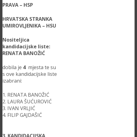
PRAVA – HSP
HRVATSKA STRANKA
UMIROVLJENIKA – HSU
Nositeljica
kandidacijske liste:
RENATA BANOŽIĆ
dobila je
4
mjesta te su
s ove kandidacijske liste
izabrani:
1. RENATA BANOŽIĆ
2. LAURA ŠUĆUROVIĆ
3. IVAN VRLJIĆ
4. FILIP GAJDAŠIĆ
3. KANDIDACIJSKA