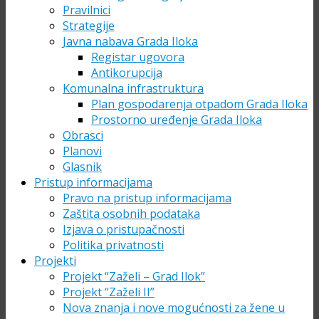
Pravilnici
Strategije
Javna nabava Grada Iloka
Registar ugovora
Antikorupcija
Komunalna infrastruktura
Plan gospodarenja otpadom Grada Iloka
Prostorno uređenje Grada Iloka
Obrasci
Planovi
Glasnik
Pristup informacijama
Pravo na pristup informacijama
Zaštita osobnih podataka
Izjava o pristupačnosti
Politika privatnosti
Projekti
Projekt “Zaželi – Grad Ilok”
Projekt “Zaželi II”
Nova znanja i nove mogućnosti za žene u