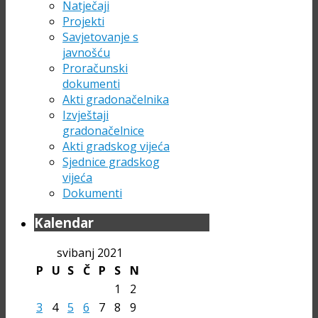
Natječaji
Projekti
Savjetovanje s
javnošću
Proračunski
dokumenti
Akti gradonačelnika
Izvještaji
gradonačelnice
Akti gradskog vijeća
Sjednice gradskog
vijeća
Dokumenti
Kalendar
svibanj 2021
P
U
S
Č
P
S
N
1
2
3
4
5
6
7
8
9