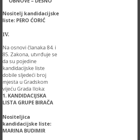
OBNOVE – DESNO
Nositelj kandidacijske
liste: PERO ĆORIĆ
IV.
Na osnovi članaka 84. i
85. Zakona, utvrđuje se
da su pojedine
kandidacijske liste
dobile sljedeći broj
mjesta u Gradskom
vijeću Grada Iloka:
1. KANDIDACIJSKA
LISTA GRUPE BIRAČA
Nositeljica
kandidacijske liste:
MARINA BUDIMIR