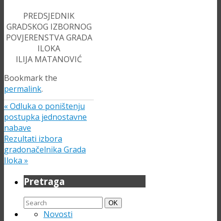
PREDSJEDNIK
GRADSKOG IZBORNOG
POVJERENSTVA GRADA
ILOKA
ILIJA MATANOVIĆ
Bookmark the
permalink
.
«
Odluka o poništenju
postupka jednostavne
nabave
Rezultati izbora
gradonačelnika Grada
Iloka
»
Pretraga
Search
Search
OK
for:
Novosti