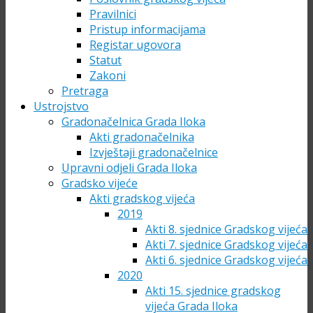
Pravilnici
Pristup informacijama
Registar ugovora
Statut
Zakoni
Pretraga
Ustrojstvo
Gradonačelnica Grada Iloka
Akti gradonačelnika
Izvještaji gradonačelnice
Upravni odjeli Grada Iloka
Gradsko vijeće
Akti gradskog vijeća
2019
Akti 8. sjednice Gradskog vijeća
Akti 7. sjednice Gradskog vijeća
Akti 6. sjednice Gradskog vijeća
2020
Akti 15. sjednice gradskog
vijeća Grada Iloka