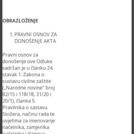
OBRAZLOŽENJE
PRAVNI OSNOV ZA
DONOŠENJE AKTA
Pravni osnov za
donošenje ove Odluke
sadržan je u članku 24.
stavak 1. Zakona o
sustavu civilne zaštite
(„Narodne novine“ broj
82/15 i 118/18, 31/20 i
20/1), članka 5.
Pravilnika o sastavu
Stožera, načinu rada te
uvjetima za imenovanje
načelnika, zamjenika
načelnika i članova