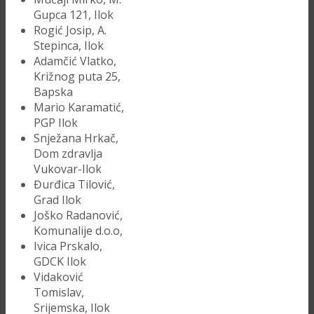
Gupca 121, Ilok
Rogić Josip, A.
Stepinca, Ilok
Adamčić Vlatko,
Križnog puta 25,
Bapska
Mario Karamatić,
PGP Ilok
Snježana Hrkač,
Dom zdravlja
Vukovar-Ilok
Đurđica Tilović,
Grad Ilok
Joško Radanović,
Komunalije d.o.o,
Ivica Prskalo,
GDCK Ilok
Vidaković
Tomislav,
Srijemska, Ilok