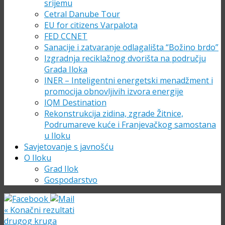
srijemu
Cetral Danube Tour
EU for citizens Varpalota
FED CCNET
Sanacije i zatvaranje odlagališta “Božino brdo”
Izgradnja reciklažnog dvorišta na području
Grada Iloka
INER – Inteligentni energetski menadžment i
promocija obnovljivih izvora energije
IQM Destination
Rekonstrukcija zidina, zgrade Žitnice,
Podrumareve kuće i Franjevačkog samostana
u Iloku
Savjetovanje s javnošću
O Iloku
Grad Ilok
Gospodarstvo
«
Konačni rezultati
drugog kruga