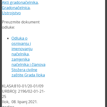
Akti gradonačelnika
,
Gradonačelnica
,
Ustrojstvo
Preuzmite dokument
odluke:
Odluka o
osnivanju i
imenovanju
načelnika,
zamjenika
načelnika i članova
Stožera civilne
zaštite Grada Iloka
KLASA:810-01/20-01/09
URBROJ: 2196/02-01-21-
25
Ilok, 08. lipanj 2021.