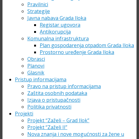
Pravilnici
Strategije
Javna nabava Grada Iloka
Registar ugovora
Antikorupcija
Komunalna infrastruktura
Plan gospodarenja otpadom Grada Iloka
Prostorno uređenje Grada Iloka
Obrasci
Planovi
Glasnik
Pristup informacijama
Pravo na pristup informacijama
Zaštita osobnih podataka
Izjava o pristupačnosti
Politika privatnosti
Projekti
Projekt “Zaželi – Grad Ilok”
Projekt “Zaželi II”
Nova znanja i nove mogućnosti za žene u