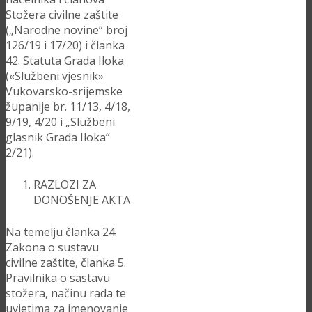
Stožera civilne zaštite
(„Narodne novine“ broj
126/19 i 17/20) i članka
42. Statuta Grada Iloka
(«Službeni vjesnik»
Vukovarsko-srijemske
županije br. 11/13, 4/18,
9/19, 4/20 i „Službeni
glasnik Grada Iloka“
2/21).
RAZLOZI ZA
DONOŠENJE AKTA
Na temelju članka 24.
Zakona o sustavu
civilne zaštite, članka 5.
Pravilnika o sastavu
stožera, načinu rada te
uvjetima za imenovanje