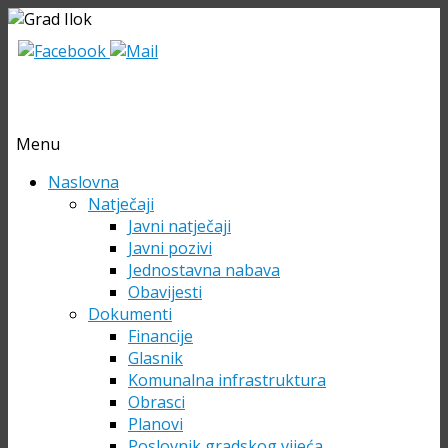
Menu
Skip
Naslovna
to
Natječaji
content
Javni natječaji
Javni pozivi
Jednostavna nabava
Obavijesti
Dokumenti
Financije
Glasnik
Komunalna infrastruktura
Obrasci
Planovi
Poslovnik gradskog vijeća