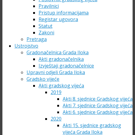
Pravilnici
Pristup informacijama
Registar ugovora
Statut
Zakoni
Pretraga
Ustrojstvo
Gradonačelnica Grada Iloka
Akti gradonačelnika
Izvještaji gradonačelnice
Upravni odjeli Grada Iloka
Gradsko vijeće
Akti gradskog vijeća
2019
Akti 8. sjednice Gradskog vijeća
Akti 7. sjednice Gradskog vijeća
Akti 6. sjednice Gradskog vijeća
2020
Akti 15. sjednice gradskog
vijeća Grada Iloka