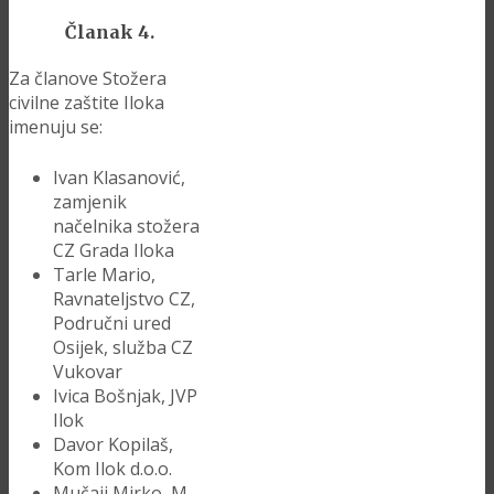
Članak 4.
Za članove Stožera
civilne zaštite Iloka
imenuju se:
Ivan Klasanović,
zamjenik
načelnika stožera
CZ Grada Iloka
Tarle Mario,
Ravnateljstvo CZ,
Područni ured
Osijek, služba CZ
Vukovar
Ivica Bošnjak, JVP
Ilok
Davor Kopilaš,
Kom Ilok d.o.o.
Mučaji Mirko, M.