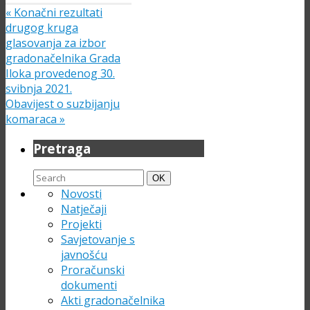
«
Konačni rezultati
drugog kruga
glasovanja za izbor
gradonačelnika Grada
Iloka provedenog 30.
svibnja 2021.
Obavijest o suzbijanju
komaraca
»
Pretraga
Search
Search
OK
for:
Novosti
Natječaji
Projekti
Savjetovanje s
javnošću
Proračunski
dokumenti
Akti gradonačelnika