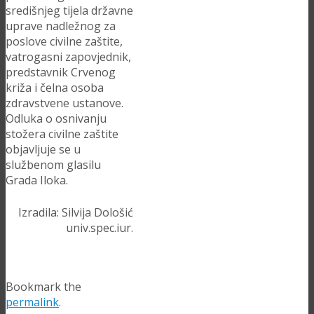
središnjeg tijela državne
uprave nadležnog za
poslove civilne zaštite,
vatrogasni zapovjednik,
predstavnik Crvenog
križa i čelna osoba
zdravstvene ustanove.
Odluka o osnivanju
stožera civilne zaštite
objavljuje se u
službenom glasilu
Grada Iloka.
Izradila: Silvija Dološić
univ.spec.iur.
Bookmark the
permalink
.