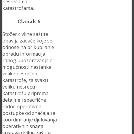
nesrećama i
katastrofama.
Članak 6.
Stožer civilne zaštite
obavlja zadaće koje se
odnose na prikupljanje i
obradu informacija
ranog upozoravanja o
mogućnosti nastanka
velike nesreće i
katastrofe, za svaku
veliku nesreću i
katastrofu priprema
detaljne i specifične
radne operativne
postupke od značaja za
koordiniranje djelovanja
operativnih snaga
sustava civilne zaštite,