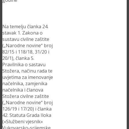
godine
Na temelju članka 24.
stavak 1. Zakona o
sustavu civilne zaštite
(„Narodne novine“ broj
82/15 i 118/18, 31/20 i
20/1), članka 5.
Pravilnika o sastavu
Stožera, načinu rada te
uvjetima za imenovanje
načelnika, zamjenika
načelnika i članova
Stožera civilne zaštite
(„Narodne novine“ broj
126/19 i 17/20) i članka
42. Statuta Grada Iloka
(«Službeni vjesnik»
Vukovarsko-srijemske