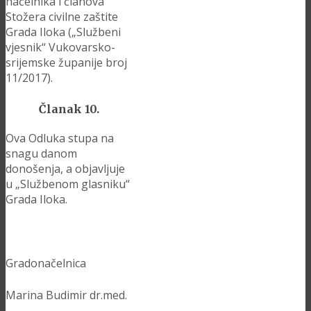
načelnika i članova
Stožera civilne zaštite
Grada Iloka („Službeni
vjesnik“ Vukovarsko-
srijemske županije broj
11/2017).
Članak 10.
Ova Odluka stupa na
snagu danom
donošenja, a objavljuje
u „Službenom glasniku“
Grada Iloka.
Gradonačelnica
Marina Budimir dr.med.