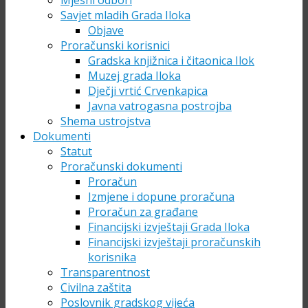
Mjesni odbori
Savjet mladih Grada Iloka
Objave
Proračunski korisnici
Gradska knjižnica i čitaonica Ilok
Muzej grada Iloka
Dječji vrtić Crvenkapica
Javna vatrogasna postrojba
Shema ustrojstva
Dokumenti
Statut
Proračunski dokumenti
Proračun
Izmjene i dopune proračuna
Proračun za građane
Financijski izvještaji Grada Iloka
Financijski izvještaji proračunskih
korisnika
Transparentnost
Civilna zaštita
Poslovnik gradskog vijeća