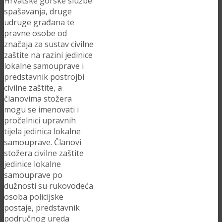
Hrvatske gorske službe
spašavanja, druge
udruge građana te
pravne osobe od
značaja za sustav civilne
zaštite na razini jedinice
lokalne samouprave i
predstavnik postrojbi
civilne zaštite, a
članovima stožera
mogu se imenovati i
pročelnici upravnih
tijela jedinica lokalne
samouprave. Članovi
stožera civilne zaštite
jedinice lokalne
samouprave po
dužnosti su rukovodeća
osoba policijske
postaje, predstavnik
područnog ureda