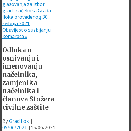
glasovanja za izbor
gradonačelnika Grada
Iloka provedenog 30.
svibnja 2021.
Obavijest o suzbijanju
komaraca
»
Odluka o
osnivanju i
imenovanju
načelnika,
zamjenika
načelnika i
članova Stožera
civilne zaštite
By
Grad Ilok
|
09/06/2021
|
15/06/2021