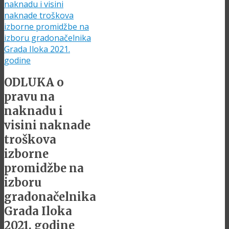
naknadu i visini
naknade troškova
izborne promidžbe na
izboru gradonačelnika
Grada Iloka 2021.
godine
ODLUKA o
pravu na
naknadu i
visini naknade
troškova
izborne
promidžbe na
izboru
gradonačelnika
Grada Iloka
2021. godine