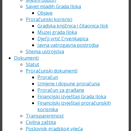
Mjesni odbori
Savjet mladih Grada Iloka
Objave
Proračunski korisnici
Gradska knjižnica i čitaonica Ilok
Muzej grada Iloka
Dječji vrtić Crvenkapica
Javna vatrogasna postrojba
Shema ustrojstva
Dokumenti
Statut
Proračunski dokumenti
Proračun
Izmjene i dopune proračuna
Proračun za građane
Financijski izvještaji Grada Iloka
Financijski izvještaji proračunskih
korisnika
Transparentnost
Civilna zaštita
Poslovnik gradskog vijeća