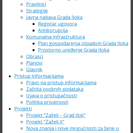
Pravilnici
Strategije
Javna nabava Grada Iloka
Registar ugovora
Antikorupcija
Komunalna infrastruktura
Plan gospodarenja otpadom Grada Iloka
Prostorno uređenje Grada Iloka
Obrasci
Planovi
Glasnik
Pristup informacijama
Pravo na pristup informacijama
Zaštita osobnih podataka
Izjava o pristupačnosti
Politika privatnosti
Projekti
Projekt “Zaželi – Grad Ilok”
Projekt “Zaželi II”
Nova znanja i nove mogućnosti za žene u