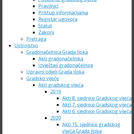
Pravilnici
Pristup informacijama
Registar ugovora
Statut
Zakoni
Pretraga
Ustrojstvo
Gradonačelnica Grada Iloka
Akti gradonačelnika
Izvještaji gradonačelnice
Upravni odjeli Grada Iloka
Gradsko vijeće
Akti gradskog vijeća
2019
Akti 8. sjednice Gradskog vijeća
Akti 7. sjednice Gradskog vijeća
Akti 6. sjednice Gradskog vijeća
2020
Akti 15. sjednice gradskog
vijeća Grada Iloka