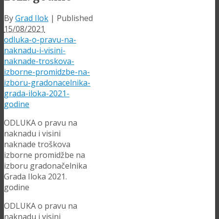
By
Grad Ilok
|
Published
15/08/2021
odluka-o-pravu-na-
naknadu-i-visini-
naknade-troskova-
izborne-promidzbe-na-
izboru-gradonacelnika-
grada-iloka-2021-
godine
ODLUKA o pravu na
naknadu i visini
naknade troškova
izborne promidžbe na
izboru gradonačelnika
Grada Iloka 2021.
godine
ODLUKA o pravu na
naknadu i visini