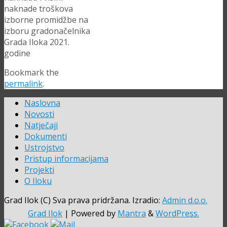
naknade troškova
izborne promidžbe na
izboru gradonačelnika
Grada Iloka 2021.
godine
Bookmark the
permalink
.
Naslovna
Novosti
Natječaji
Dokumenti
Ustrojstvo
Pristup informacijama
Projekti
O Iloku
Grad Ilok (C) Sva prava pridržana. Izradio:
Admin d.o.o.
Grad Ilok
| Powered by
Mantra
&
WordPress.