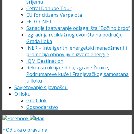
srijemu
Cetral Danube Tour
EU for citizens Varpalota
FED CCNET
Sanacije i zatvaranje odlagališta “Božino brdo”
Izgradnja reciklažnog dvorišta na području
Grada Iloka
INER – Inteligentni energetski menadžment i
promocija obnovljivih izvora energije
IQM Destination
Rekonstrukcija zidina, zgrade Žitnice,
Podrumareve kuće i Franjevačkog samostana
u Iloku
Savjetovanje s javnošću
O Iloku
Grad Ilok
Gospodarstvo
«
Odluka o pravu na