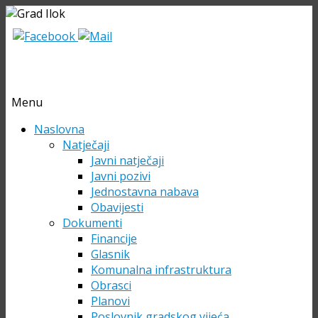
Menu
Skip
Naslovna
to
Natječaji
content
Javni natječaji
Javni pozivi
Jednostavna nabava
Obavijesti
Dokumenti
Financije
Glasnik
Komunalna infrastruktura
Obrasci
Planovi
Poslovnik gradskog vijeća