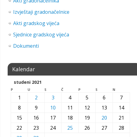
Akti gradonačelnika
Izvještaji gradonačelnice
Akti gradskog vijeća
Sjednice gradskog vijeća
Dokumenti
Kalendar
studeni 2021
P
U
S
Č
P
S
N
1
2
3
4
5
6
7
8
9
10
11
12
13
14
15
16
17
18
19
20
21
22
23
24
25
26
27
28