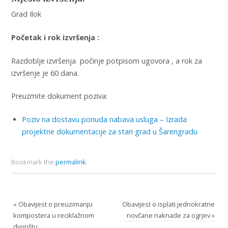
Grad Ilok
Početak i rok izvršenja :
Razdoblje izvršenja počinje potpisom ugovora , a rok za
izvršenje je 60 dana.
Preuzmite dokument poziva:
Poziv na dostavu ponuda nabava usluga – Izrada
projektne dokumentacije za stari grad u Šarengradu
Bookmark the
permalink
.
«
Obavijest o preuzimanju
Obavijest o isplati jednokratne
kompostera u reciklažnom
novčane naknade za ogrjev
»
dvorištu