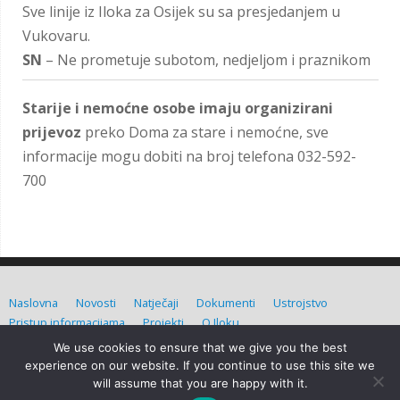
Sve linije iz Iloka za Osijek su sa presjedanjem u
Vukovaru.
SN
– Ne prometuje subotom, nedjeljom i praznikom
Starije i nemoćne osobe imaju organizirani
prijevoz
preko Doma za stare i nemoćne, sve
informacije mogu dobiti na broj telefona 032-592-
700
Naslovna
Novosti
Natječaji
Dokumenti
Ustrojstvo
Pristup informacijama
Projekti
O Iloku
We use cookies to ensure that we give you the best
Grad Ilok (C) Sva prava pridržana. Izradio:
Admin d.o.o.
experience on our website. If you continue to use this site we
will assume that you are happy with it.
Grad Ilok
| Powered by
Mantra
&
WordPress.