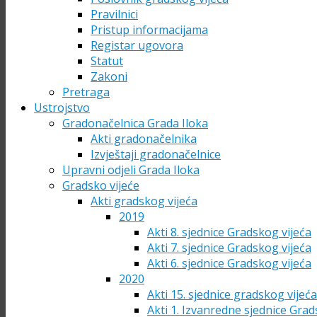
Pravilnici
Pristup informacijama
Registar ugovora
Statut
Zakoni
Pretraga
Ustrojstvo
Gradonačelnica Grada Iloka
Akti gradonačelnika
Izvještaji gradonačelnice
Upravni odjeli Grada Iloka
Gradsko vijeće
Akti gradskog vijeća
2019
Akti 8. sjednice Gradskog vijeća
Akti 7. sjednice Gradskog vijeća
Akti 6. sjednice Gradskog vijeća
2020
Akti 15. sjednice gradskog vijeć
Akti 1. Izvanredne sjednice Grad