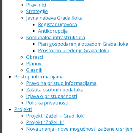
Pravilnici
Strategije
Javna nabava Grada Iloka
Registar ugovora
Antikorupcija
Komunalna infrastruktura
Plan gospodarenja otpadom Grada Iloka
Prostorno uređenje Grada Iloka
Obrasci
Planovi
Glasnik
Pristup informacijama
Pravo na pristup informacijama
Zaštita osobnih podataka
Izjava o pristupačnosti
Politika privatnosti
Projekti
Projekt “Zaželi – Grad Ilok”
Projekt “Zaželi II”
Nova znanja i nove mogućnosti za žene u srije