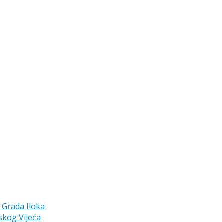
a Grada Iloka
skog Vijeća