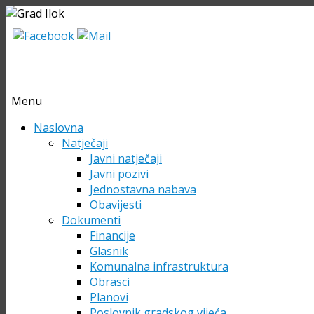
Menu
Skip
Naslovna
to
Natječaji
content
Javni natječaji
Javni pozivi
Jednostavna nabava
Obavijesti
Dokumenti
Financije
Glasnik
Komunalna infrastruktura
Obrasci
Planovi
Poslovnik gradskog vijeća