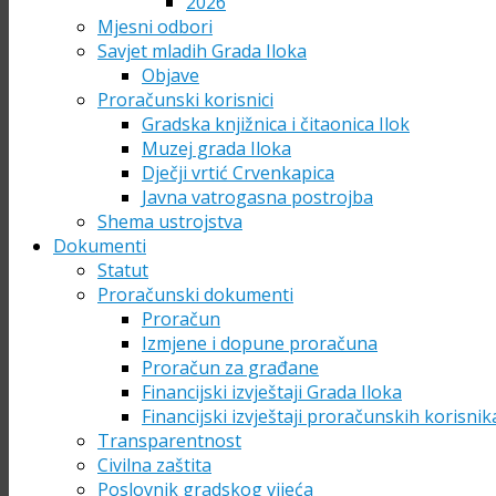
2026
Mjesni odbori
Savjet mladih Grada Iloka
Objave
Proračunski korisnici
Gradska knjižnica i čitaonica Ilok
Muzej grada Iloka
Dječji vrtić Crvenkapica
Javna vatrogasna postrojba
Shema ustrojstva
Dokumenti
Statut
Proračunski dokumenti
Proračun
Izmjene i dopune proračuna
Proračun za građane
Financijski izvještaji Grada Iloka
Financijski izvještaji proračunskih korisnik
Transparentnost
Civilna zaštita
Poslovnik gradskog vijeća