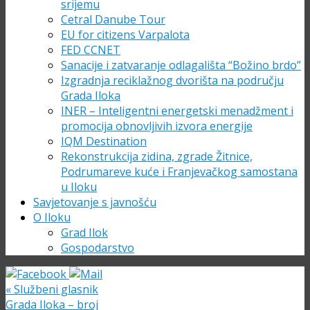
srijemu
Cetral Danube Tour
EU for citizens Varpalota
FED CCNET
Sanacije i zatvaranje odlagališta “Božino brdo”
Izgradnja reciklažnog dvorišta na području
Grada Iloka
INER – Inteligentni energetski menadžment i
promocija obnovljivih izvora energije
IQM Destination
Rekonstrukcija zidina, zgrade Žitnice,
Podrumareve kuće i Franjevačkog samostana
u Iloku
Savjetovanje s javnošću
O Iloku
Grad Ilok
Gospodarstvo
«
Službeni glasnik
Grada Iloka – broj