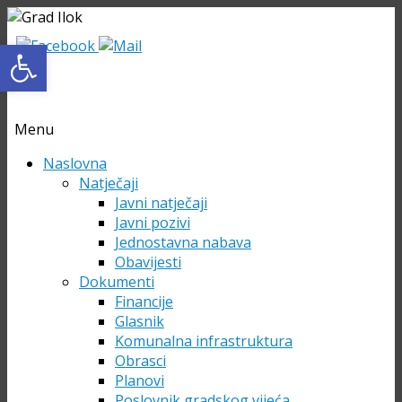
Open toolbar
Menu
Skip
Naslovna
to
Natječaji
content
Javni natječaji
Javni pozivi
Jednostavna nabava
Obavijesti
Dokumenti
Financije
Glasnik
Komunalna infrastruktura
Obrasci
Planovi
Poslovnik gradskog vijeća