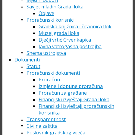
Mjesni odbori
Savjet mladih Grada Iloka
Objave
Proračunski korisnici
Gradska knjižnica i čitaonica Ilok
Muzej grada Iloka
Dječji vrtić Crvenkapica
Javna vatrogasna postrojba
Shema ustrojstva
Dokumenti
Statut
Proračunski dokumenti
Proračun
Izmjene i dopune proračuna
Proračun za građane
Financijski izvještaji Grada Iloka
Financijski izvještaji proračunskih
korisnika
Transparentnost
Civilna zaštita
Poslovnik gradskog vijeća