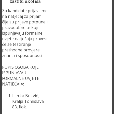
zaštitu okoliša
Za kandidate prijavljene
na natječaj za prijam
čije su prijave potpune i
pravodobne te koji
ispunjavaju formalne
uvjete natječaja provest
će se testiranje
prethodne provjere
znanja i sposobnosti.
POPIS OSOBA KOJE
ISPUNJAVAJU
FORMALNE UVJETE
NATJEČAJA:
Ljerka Bukvić,
Kralja Tomislava
83, Ilok.