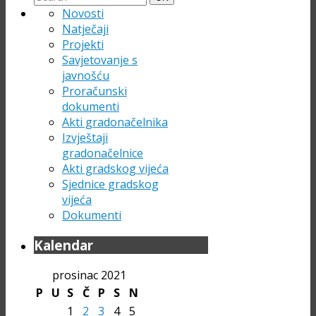
for:
Novosti
Natječaji
Projekti
Savjetovanje s
javnošću
Proračunski
dokumenti
Akti gradonačelnika
Izvještaji
gradonačelnice
Akti gradskog vijeća
Sjednice gradskog
vijeća
Dokumenti
Kalendar
prosinac 2021
P
U
S
Č
P
S
N
1
2
3
4
5