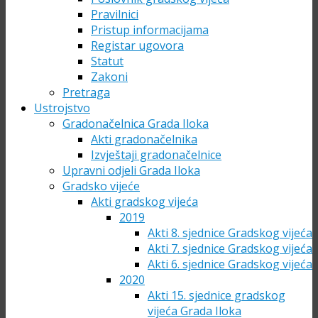
Pravilnici
Pristup informacijama
Registar ugovora
Statut
Zakoni
Pretraga
Ustrojstvo
Gradonačelnica Grada Iloka
Akti gradonačelnika
Izvještaji gradonačelnice
Upravni odjeli Grada Iloka
Gradsko vijeće
Akti gradskog vijeća
2019
Akti 8. sjednice Gradskog vijeća
Akti 7. sjednice Gradskog vijeća
Akti 6. sjednice Gradskog vijeća
2020
Akti 15. sjednice gradskog
vijeća Grada Iloka