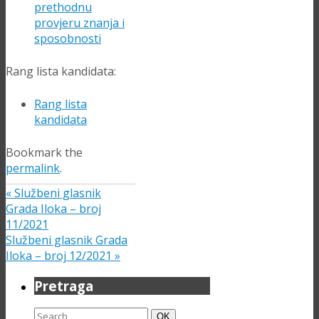
prethodnu
provjeru znanja i
sposobnosti
Rang lista kandidata:
Rang lista
kandidata
Bookmark the
permalink
.
«
Službeni glasnik
Grada Iloka – broj
11/2021
Službeni glasnik Grada
Iloka – broj 12/2021
»
Pretraga
Search
Search
OK