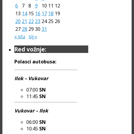
6
7
8
9
10
11
12
13
14
15
16
17
18
19
20
21
22
23
24
25
26
27
28
29
30
31
« stu
sij »
Red vožnje:
Polasci autobusa:
Ilok – Vukovar
07:00
SN
11:45
SN
Vukovar – Ilok
06:00
SN
10:45
SN