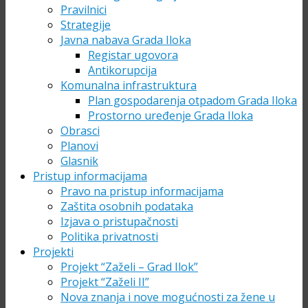
Pravilnici
Strategije
Javna nabava Grada Iloka
Registar ugovora
Antikorupcija
Komunalna infrastruktura
Plan gospodarenja otpadom Grada Iloka
Prostorno uređenje Grada Iloka
Obrasci
Planovi
Glasnik
Pristup informacijama
Pravo na pristup informacijama
Zaštita osobnih podataka
Izjava o pristupačnosti
Politika privatnosti
Projekti
Projekt “Zaželi – Grad Ilok”
Projekt “Zaželi II”
Nova znanja i nove mogućnosti za žene u