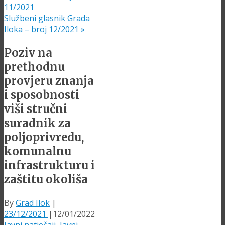
11/2021
Službeni glasnik Grada
Iloka – broj 12/2021
»
Poziv na
prethodnu
provjeru znanja
i sposobnosti
viši stručni
suradnik za
poljoprivredu,
komunalnu
infrastrukturu i
zaštitu okoliša
By
Grad Ilok
|
23/12/2021
|
12/01/2022