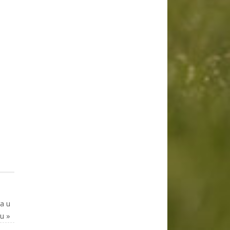
a u
tu
»