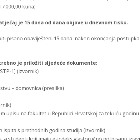
d 7.000,00 kuna)
atječaj je 15 dana od dana objave u dnevnom tisku.
 biti pisano obaviješteni 15 dana nakon okončanja postupka
otrebno je priložiti sljedeće dokumente:
STP-1) (izvornik)
stvu – domovnica (preslika)
ornik)
m upisu na fakultet u Republici Hrvatskoj za tekuću godinu
h ispita s prethodnih godina studija (izvornik)
a, a studenti koji imaju e-indeks vlastoručno potpisanu izjav