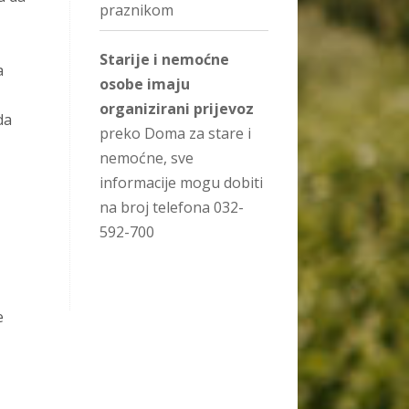
praznikom
Starije i nemoćne
a
osobe imaju
organizirani prijevoz
da
preko Doma za stare i
nemoćne, sve
informacije mogu dobiti
na broj telefona 032-
592-700
e