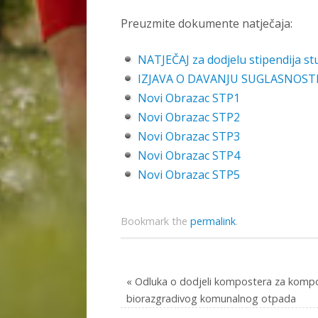
Preuzmite dokumente natječaja:
NATJEČAJ za dodjelu stipendija s
IZJAVA O DAVANJU SUGLASNOS
Novi Obrazac STP1
Novi Obrazac STP2
Novi Obrazac STP3
Novi Obrazac STP4
Novi Obrazac STP5
Bookmark the
permalink
.
«
Odluka o dodjeli kompostera za kompo
biorazgradivog komunalnog otpada