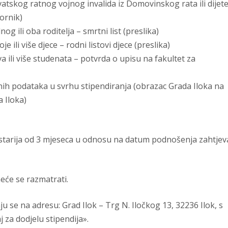
atskog ratnog vojnog invalida iz Domovinskog rata ili dijet
vornik)
og ili oba roditelja – smrtni list (preslika)
oje ili više djece – rodni listovi djece (preslika)
dva ili više studenata – potvrda o upisu na fakultet za
ih podataka u svrhu stipendiranja (obrazac Grada Iloka na
a Iloka)
 starija od 3 mjeseca u odnosu na datum podnošenja zahtjev
će se razmatrati.
aju se na adresu: Grad Ilok – Trg N. Iločkog 13, 32236 Ilok, s
za dodjelu stipendija».