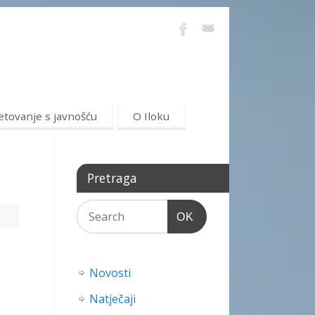
etovanje s javnošću
O Iloku
Pretraga
OK
Novosti
Natječaji