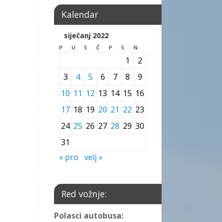
Kalendar
siječanj 2022
P
U
S
Č
P
S
N
1
2
3
4
5
6
7
8
9
10
11
12
13
14
15
16
17
18
19
20
21
22
23
24
25
26
27
28
29
30
31
« pro
velj »
Red vožnje:
Polasci autobusa: