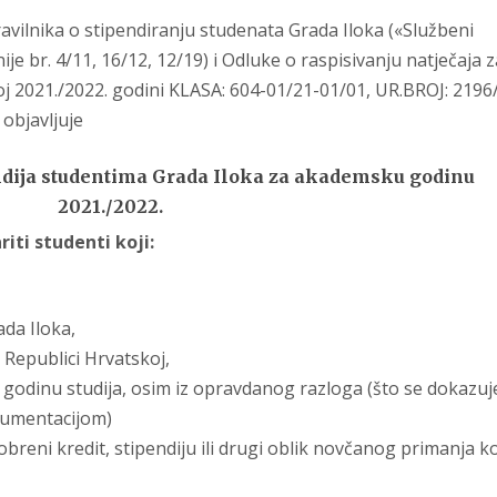
 Pravilnika o stipendiranju studenata Grada Iloka («Službeni
e br. 4/11, 16/12, 12/19) i Odluke o raspisivanju natječaja z
j 2021./2022. godini KLASA: 604-01/21-01/01, UR.BROJ: 2196
 objavljuje
ndija studentima Grada Iloka
za akademsku godinu
2021./2022.
iti studenti koji:
ada Iloka,
Republici Hrvatskoj,
i godinu studija, osim iz opravdanog razloga (što se dokazuj
umentacijom)
breni kredit, stipendiju ili drugi oblik novčanog primanja k