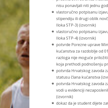
nisu ponavljali niti jednu go
vlastoručno potpisanu izjavu
stipendiju ili drugi oblik no
Iloka STP-3) (izvornik)
vlastoručno potpisanu izjav
Iloka STP-4) (izvornik)
potvrde Porezne uprave Mini
kućanstva za razdoblje od 01
razloga nije moguće priloži
koja prethodi podnošenju pri
potvrda Hrvatskog zavoda z
statusu člana kućanstva (izv
potvrda Hrvatskog zavoda za 
vodi u evidenciji nezaposleni
(izvornik)
dokaz da je student dijete za