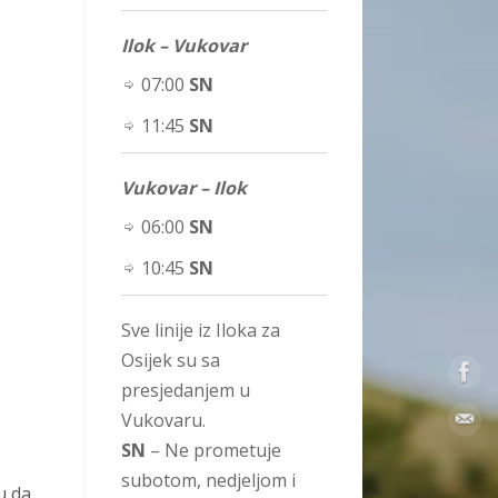
Ilok – Vukovar
07:00
SN
11:45
SN
Vukovar – Ilok
06:00
SN
10:45
SN
Sve linije iz Iloka za
Osijek su sa
presjedanjem u
Vukovaru.
SN
– Ne prometuje
subotom, nedjeljom i
u da