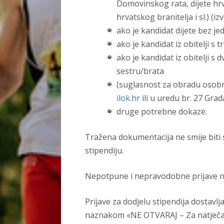
Domovinskog rata, dijete hrv
hrvatskog branitelja i sl.) (iz
ako je kandidat dijete bez jedn
ako je kandidat iz obitelji s tr
ako je kandidat iz obitelji s 
sestru/brata
(suglasnost za obradu osobn
ilok.hr
ili u uredu br. 27 Grad
druge potrebne dokaze.
Tražena dokumentacija ne smije biti
stipendiju.
Nepotpune i nepravodobne prijave ne
Prijave za dodjelu stipendija dostavlj
naznakom «NE OTVARAJ – Za natječaj 