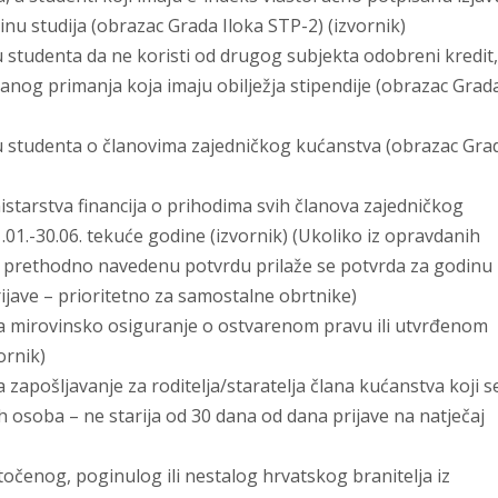
dinu studija (obrazac Grada Iloka STP-2) (izvornik)
 studenta da ne koristi od drugog subjekta odobreni kredit,
včanog primanja koja imaju obilježja stipendije (obrazac Grad
u studenta o članovima zajedničkog kućanstva (obrazac Gra
starstva financija o prihodima svih članova zajedničkog
.01.-30.06. tekuće godine (izvornik) (Ukoliko iz opravdanih
ti prethodno navedenu potvrdu prilaže se potvrda za godinu
jave – prioritetno za samostalne obrtnike)
a mirovinsko osiguranje o ostvarenom pravu ili utvrđenom
ornik)
zapošljavanje za roditelja/staratelja člana kućanstva koji s
h osoba – ne starija od 30 dana od dana prijave na natječaj
točenog, poginulog ili nestalog hrvatskog branitelja iz