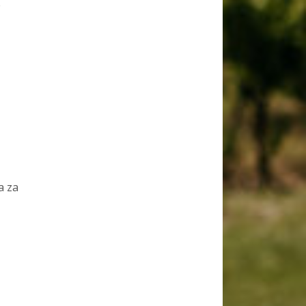
e
a za