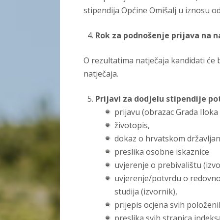
stipendija Općine Omišalj u iznosu o
Rok za podnošenje prijava na n
O rezultatima natječaja kandidati će
natječaja.
Prijavi za dodjelu stipendije p
prijavu (obrazac Grada Iloka 
životopis,
dokaz o hrvatskom državljan
preslika osobne iskaznice
uvjerenje o prebivalištu (izv
uvjerenje/potvrdu o redovno
studija (izvornik),
prijepis ocjena svih položeni
preslika svih stranica indeks