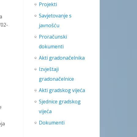
Projekti
Savjetovanje s
a
/02-
javnošću
Proračunski
dokumenti
Akti gradonačelnika
Izvještaji
gradonačelnice
Akti gradskog vijeća
Sjednice gradskog
e
vijeća
Dokumenti
oja