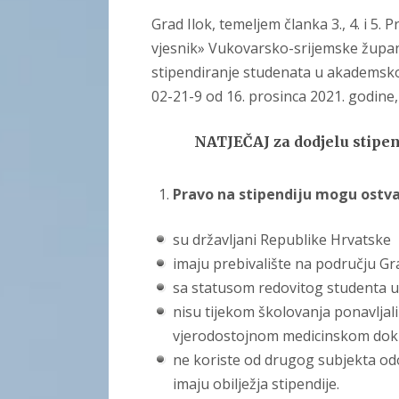
Grad Ilok, temeljem članka 3., 4. i 5.
vjesnik» Vukovarsko-srijemske županij
stipendiranje studenata u akademsko
02-21-9 od 16. prosinca 2021. godine,
NATJEČAJ
za dodjelu stipe
Pravo na stipendiju mogu ostvar
su državljani Republike Hrvatske
imaju prebivalište na području Gr
sa statusom redovitog studenta u 
nisu tijekom školovanja ponavljal
vjerodostojnom medicinskom dok
ne koriste od drugog subjekta odo
imaju obilježja stipendije.