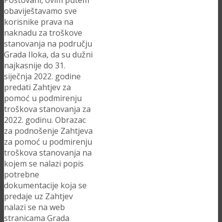
Poštovani, ovim putem
obaviještavamo sve
korisnike prava na
naknadu za troškove
stanovanja na području
Grada Iloka, da su dužni
najkasnije do 31.
siječnja 2022. godine
predati Zahtjev za
pomoć u podmirenju
troškova stanovanja za
2022. godinu. Obrazac
za podnošenje Zahtjeva
za pomoć u podmirenju
troškova stanovanja na
kojem se nalazi popis
potrebne
dokumentacije koja se
predaje uz Zahtjev
nalazi se na web
stranicama Grada