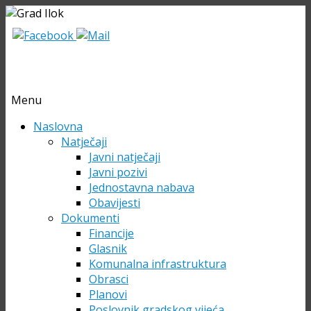
Menu
Skip
Naslovna
to
Natječaji
content
Javni natječaji
Javni pozivi
Jednostavna nabava
Obavijesti
Dokumenti
Financije
Glasnik
Komunalna infrastruktura
Obrasci
Planovi
Poslovnik gradskog vijeća