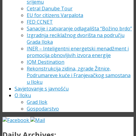
srijemu
Cetral Danube Tour
EU for citizens Varpalota
FED CCNET
Sanacije i zatvaranje odlagališta “Božino brdo”
Izgradnja reciklažnog dvorišta na području
Grada Iloka
INER – Inteligentni energetski menadžment i
promocija obnovljivih izvora energije
IQM Destination
Rekonstrukcija zidina, zgrade Žitnice,
Podrumareve kuće i Franjevačkog samostana
u Iloku
Savjetovanje s javnošću
O Iloku
Grad Ilok
Gospodarstvo
Daily Archives: