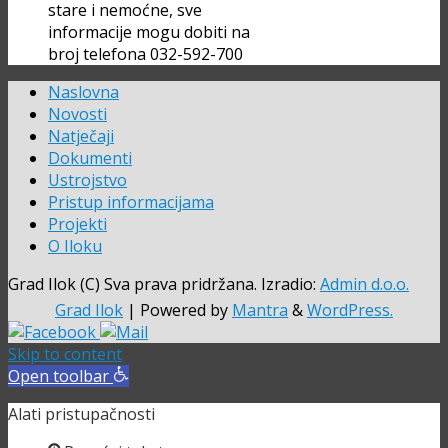
stare i nemoćne, sve
informacije mogu dobiti na
broj telefona 032-592-700
Naslovna
Novosti
Natječaji
Dokumenti
Ustrojstvo
Pristup informacijama
Projekti
O Iloku
Grad Ilok (C) Sva prava pridržana. Izradio:
Admin d.o.o.
Grad Ilok
| Powered by
Mantra
&
WordPress.
Skip to content
Open toolbar
Alati pristupačnosti