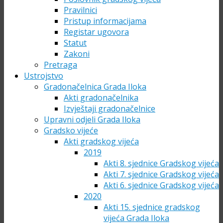
Pravilnici
Pristup informacijama
Registar ugovora
Statut
Zakoni
Pretraga
Ustrojstvo
Gradonačelnica Grada Iloka
Akti gradonačelnika
Izvještaji gradonačelnice
Upravni odjeli Grada Iloka
Gradsko vijeće
Akti gradskog vijeća
2019
Akti 8. sjednice Gradskog vijeća
Akti 7. sjednice Gradskog vijeća
Akti 6. sjednice Gradskog vijeća
2020
Akti 15. sjednice gradskog
vijeća Grada Iloka