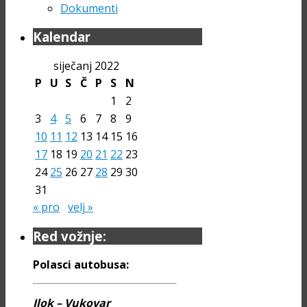
Dokumenti
Kalendar
siječanj 2022
P
U
S
Č
P
S
N
1
2
3
4
5
6
7
8
9
10
11
12
13
14
15
16
17
18
19
20
21
22
23
24
25
26
27
28
29
30
31
« pro
velj »
Red vožnje:
Polasci autobusa:
Ilok – Vukovar