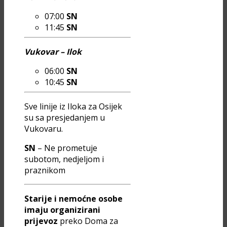
07:00
SN
11:45
SN
Vukovar – Ilok
06:00
SN
10:45
SN
Sve linije iz Iloka za Osijek
su sa presjedanjem u
Vukovaru.
SN
– Ne prometuje
subotom, nedjeljom i
praznikom
Starije i nemoćne osobe
imaju organizirani
prijevoz
preko Doma za