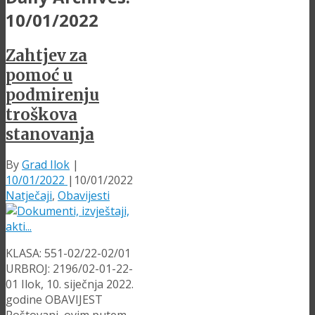
10/01/2022
Zahtjev za
pomoć u
podmirenju
troškova
stanovanja
By
Grad Ilok
|
10/01/2022
|
10/01/2022
Natječaji
,
Obavijesti
KLASA: 551-02/22-02/01
URBROJ: 2196/02-01-22-
01 Ilok, 10. siječnja 2022.
godine OBAVIJEST