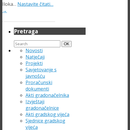
Iloka…
Nastavite čitati…
→
Pretraga
Search
Search
OK
for:
Novosti
Natječaji
Projekti
Savjetovanje s
javnošću
Proračunski
dokumenti
Akti gradonačelnika
Izvještaji
gradonačelnice
Akti gradskog vijeća
Sjednice gradskog
vijeća