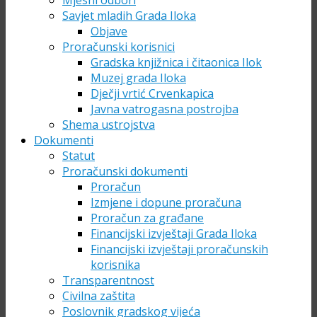
Mjesni odbori
Savjet mladih Grada Iloka
Objave
Proračunski korisnici
Gradska knjižnica i čitaonica Ilok
Muzej grada Iloka
Dječji vrtić Crvenkapica
Javna vatrogasna postrojba
Shema ustrojstva
Dokumenti
Statut
Proračunski dokumenti
Proračun
Izmjene i dopune proračuna
Proračun za građane
Financijski izvještaji Grada Iloka
Financijski izvještaji proračunskih
korisnika
Transparentnost
Civilna zaštita
Poslovnik gradskog vijeća