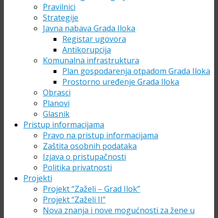
Pravilnici
Strategije
Javna nabava Grada Iloka
Registar ugovora
Antikorupcija
Komunalna infrastruktura
Plan gospodarenja otpadom Grada Iloka
Prostorno uređenje Grada Iloka
Obrasci
Planovi
Glasnik
Pristup informacijama
Pravo na pristup informacijama
Zaštita osobnih podataka
Izjava o pristupačnosti
Politika privatnosti
Projekti
Projekt “Zaželi – Grad Ilok”
Projekt “Zaželi II”
Nova znanja i nove mogućnosti za žene u