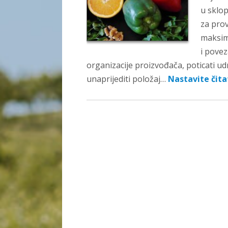
u sklo
za pro
maksima
i pove
organizacije proizvođača, poticati ud
unaprijediti položaj…
Nastavite čit