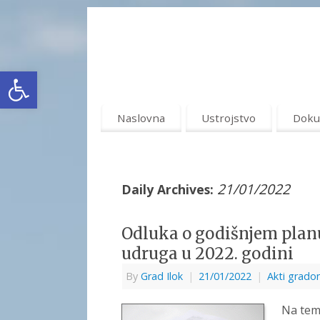
Open toolbar
Naslovna
Ustrojstvo
Doku
21/01/2022
Daily Archives:
Odluka o godišnjem planu
udruga u 2022. godini
By
Grad Ilok
|
21/01/2022
|
Akti grado
Na teme