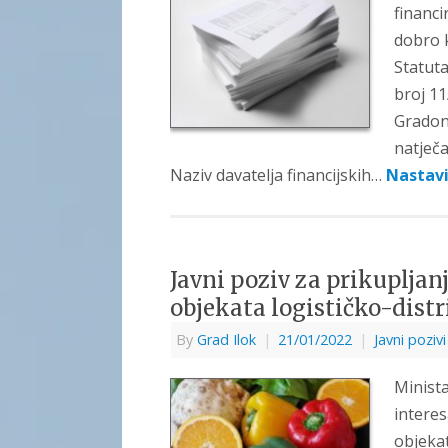
financi
dobro k
Statuta
broj 11
Gradon
natječa
Naziv davatelja financijskih…
Nastavi
Javni poziv za prikupljanj
objekata logističko-distr
By
Grad Ilok
|
21/01/2022
|
Javni pozivi
Minista
interes
objekat