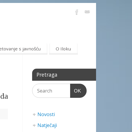
etovanje s javnošću
O Iloku
Pretraga
OK
ada
Novosti
Natječaji