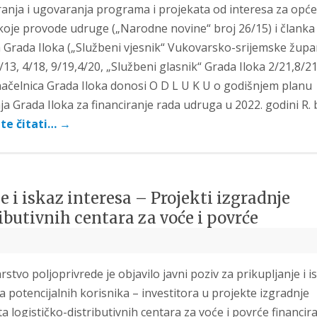
ranja i ugovaranja programa i projekata od interesa za opće
oje provode udruge („Narodne novine“ broj 26/15) i članka 
 Grada Iloka („Službeni vjesnik“ Vukovarsko-srijemske župa
/13, 4/18, 9/19,4/20, „Službeni glasnik“ Grada Iloka 2/21,8/21
ačelnica Grada Iloka donosi O D L U K U o godišnjem planu
ja Grada Iloka za financiranje rada udruga u 2022. godini R. 
te čitati…
→
e i iskaz interesa – Projekti izgradnje
ibutivnih centara za voće i povrće
rstvo poljoprivrede je objavilo javni poziv za prikupljanje i i
a potencijalnih korisnika – investitora u projekte izgradnje
a logističko-distributivnih centara za voće i povrće financir