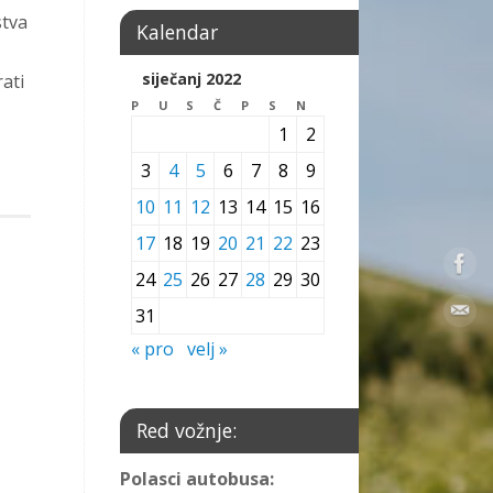
stva
Kalendar
siječanj 2022
ati
P
U
S
Č
P
S
N
1
2
3
4
5
6
7
8
9
10
11
12
13
14
15
16
17
18
19
20
21
22
23
24
25
26
27
28
29
30
31
« pro
velj »
Red vožnje:
Polasci autobusa: