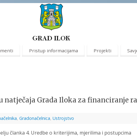
menti
Pristup informacijama
Projekti
Savj
 natječaja Grada Iloka za financiranje r
načelnika
,
Gradonačelnica
,
Ustrojstvo
lju članka 4. Uredbe o kriterijima, mjerilima i postupcima