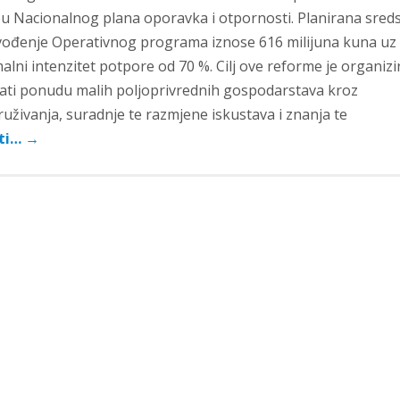
pu Nacionalnog plana oporavka i otpornosti. Planirana sred
vođenje Operativnog programa iznose 616 milijuna kuna uz
lni intenzitet potpore od 70 %. Cilj ove reforme je organizir
zati ponudu malih poljoprivrednih gospodarstava kroz
ruživanja, suradnje te razmjene iskustava i znanja te
ati…
→