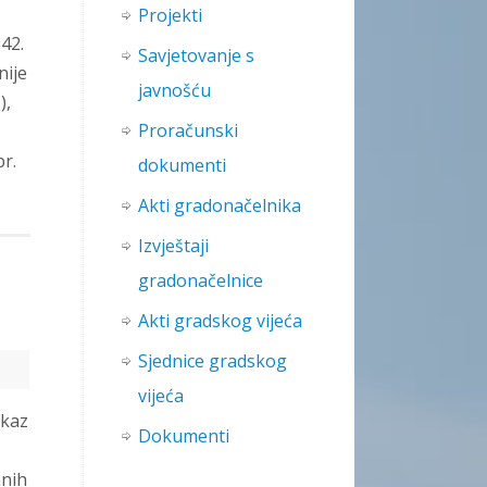
Projekti
42.
Savjetovanje s
nije
javnošću
),
Proračunski
br.
dokumenti
Akti gradonačelnika
Izvještaji
gradonačelnice
Akti gradskog vijeća
Sjednice gradskog
vijeća
skaz
Dokumenti
anih