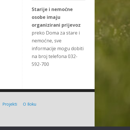
Starije i nemoćne
osobe imaju
organizirani prijevoz
preko Doma za stare i
nemoćne, sve
informacije mogu dobiti
na broj telefona 032-
592-700
Projekti
O Iloku