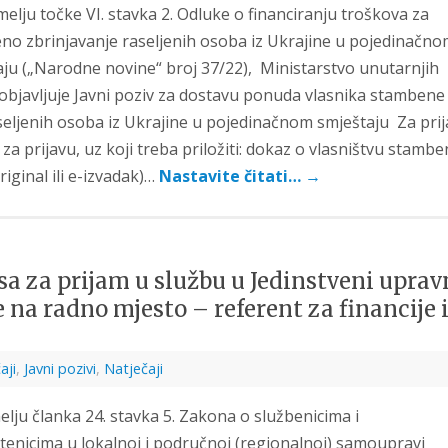
lju točke VI. stavka 2. Odluke o financiranju troškova za
no zbrinjavanje raseljenih osoba iz Ukrajine u pojedinačn
ju („Narodne novine“ broj 37/22), Ministarstvo unutarnjih
e objavljuje Javni poziv za dostavu ponuda vlasnika stambene
seljenih osoba iz Ukrajine u pojedinačnom smještaju Za pri
a prijavu, uz koji treba priložiti: dokaz o vlasništvu stamb
riginal ili e-izvadak)…
Nastavite čitati…
→
a za prijam u službu u Jedinstveni uprav
 na radno mjesto – referent za financije 
aji
,
Javni pozivi
,
Natječaji
lju članka 24. stavka 5. Zakona o službenicima i
tenicima u lokalnoj i područnoj (regionalnoj) samoupravi