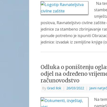
Na teme
stambe
smješta
poslova, Ravnateljstvo civilne zaštit
jedinice za stambeno zbrinjavanje ra
ponude potrebno je ispuniti Obrazac z
jedinice: izvadak iz zemljišne knjige (o
Odluka o poništenju oglas
odjel na određeno vrijeme
računovodstvo
By
Grad Ilok
|
26/03/2022
|
Javni natječ
Na teme
namješ