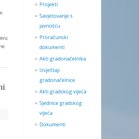
Projekti
om
Savjetovanje s
javnošću
Proračunski
javu
ene
dokumenti
Akti gradonačelnika
Izvještaji
gradonačelnice
ni
Akti gradskog vijeća
i
Sjednice gradskog
vijeća
Dokumenti