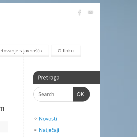
etovanje s javnošću
O Iloku
Pretraga
OK
om
Novosti
Natječaji