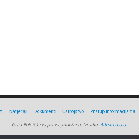
ti
Natječaji
Dokumenti
Ustrojstvo
Pristup informacijama
Grad Ilok (C) Sva prava pridržana. Izradio:
Admin d.o.o.
Grad Ilok
| Powered by
Mantra
&
WordPress.