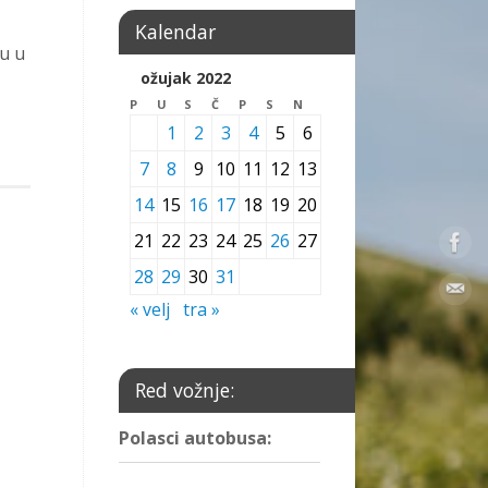
Kalendar
u u
ožujak 2022
P
U
S
Č
P
S
N
1
2
3
4
5
6
7
8
9
10
11
12
13
14
15
16
17
18
19
20
21
22
23
24
25
26
27
28
29
30
31
« velj
tra »
Red vožnje:
Polasci autobusa: