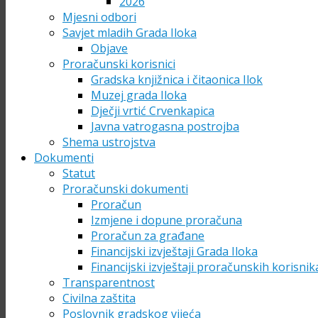
2026
Mjesni odbori
Savjet mladih Grada Iloka
Objave
Proračunski korisnici
Gradska knjižnica i čitaonica Ilok
Muzej grada Iloka
Dječji vrtić Crvenkapica
Javna vatrogasna postrojba
Shema ustrojstva
Dokumenti
Statut
Proračunski dokumenti
Proračun
Izmjene i dopune proračuna
Proračun za građane
Financijski izvještaji Grada Iloka
Financijski izvještaji proračunskih korisnik
Transparentnost
Civilna zaštita
Poslovnik gradskog vijeća