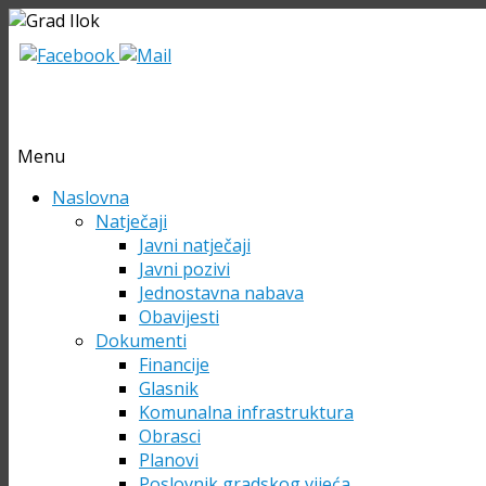
Menu
Skip
Naslovna
to
Natječaji
content
Javni natječaji
Javni pozivi
Jednostavna nabava
Obavijesti
Dokumenti
Financije
Glasnik
Komunalna infrastruktura
Obrasci
Planovi
Poslovnik gradskog vijeća