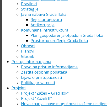
Pravilnici
Strategije
Javna nabava Grada Iloka
Registar ugovora
Antikorupcija
Komunalna infrastruktura
Plan gospodarenja otpadom Grada Iloka
Prostorno uređenje Grada Iloka
Obrasci
Planovi
Glasnik
Pristup informacijama
Pravo na pristup informacijama
Zaštita osobnih podataka
Izjava o pristupačnosti
Politika privatnosti
Projekti
Projekt “Zaželi – Grad Ilok”
Projekt “Zaželi II”
Nova znanja i nove mogućnosti za žene u srije