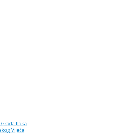
a Grada Iloka
skog Vijeća