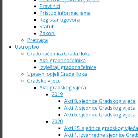
Pravilnici
Pristup informacijama
Registar ugovora
Statut
Zakoni
Pretraga
Ustrojstvo
Gradonačelnica Grada Iloka
Akti gradonačelnika
Izvještaji gradonačelnice
Upravni odjeli Grada Iloka
Gradsko vijeće
Akti gradskog vijeća
2019
Akti 8. sjednice Gradskog vijeća
Akti 7. sjednice Gradskog vijeća
Akti 6. sjednice Gradskog vijeća
2020
Akti 15. sjednice gradskog vijeć
Akti 1. Izvanredne sjednice Grad