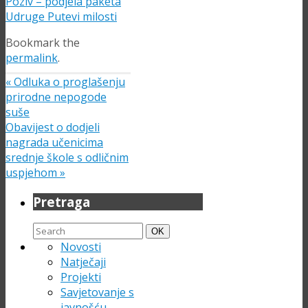
Poziv – podjela paketa
Udruge Putevi milosti
Bookmark the
permalink
.
«
Odluka o proglašenju
prirodne nepogode
suše
Obavijest o dodjeli
nagrada učenicima
srednje škole s odličnim
uspjehom
»
Pretraga
Search
Search
OK
for:
Novosti
Natječaji
Projekti
Savjetovanje s
javnošću