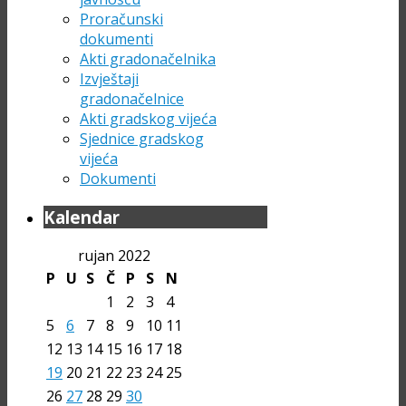
Proračunski
dokumenti
Akti gradonačelnika
Izvještaji
gradonačelnice
Akti gradskog vijeća
Sjednice gradskog
vijeća
Dokumenti
Kalendar
rujan 2022
P
U
S
Č
P
S
N
1
2
3
4
5
6
7
8
9
10
11
12
13
14
15
16
17
18
19
20
21
22
23
24
25
26
27
28
29
30