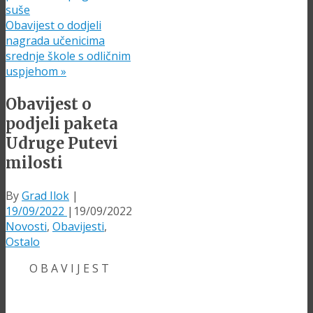
suše
Obavijest o dodjeli
nagrada učenicima
srednje škole s odličnim
uspjehom
»
Obavijest o
podjeli paketa
Udruge Putevi
milosti
By
Grad Ilok
|
19/09/2022
|
19/09/2022
Novosti
,
Obavijesti
,
Ostalo
O B A V I J E S T