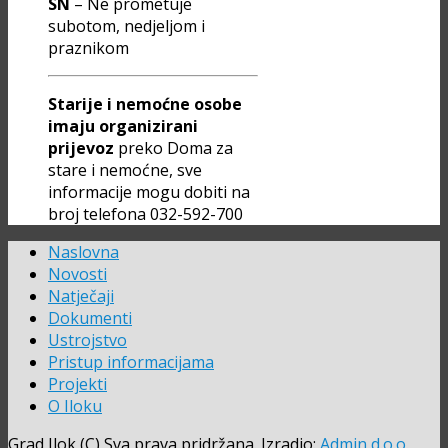
SN
– Ne prometuje
subotom, nedjeljom i
praznikom
Starije i nemoćne osobe
imaju organizirani
prijevoz
preko Doma za
stare i nemoćne, sve
informacije mogu dobiti na
broj telefona 032-592-700
Naslovna
Novosti
Natječaji
Dokumenti
Ustrojstvo
Pristup informacijama
Projekti
O Iloku
Grad Ilok (C) Sva prava pridržana. Izradio:
Admin d.o.o.