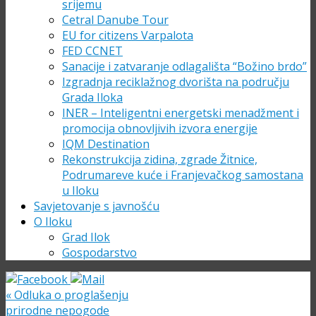
srijemu
Cetral Danube Tour
EU for citizens Varpalota
FED CCNET
Sanacije i zatvaranje odlagališta “Božino brdo”
Izgradnja reciklažnog dvorišta na području
Grada Iloka
INER – Inteligentni energetski menadžment i
promocija obnovljivih izvora energije
IQM Destination
Rekonstrukcija zidina, zgrade Žitnice,
Podrumareve kuće i Franjevačkog samostana
u Iloku
Savjetovanje s javnošću
O Iloku
Grad Ilok
Gospodarstvo
«
Odluka o proglašenju
prirodne nepogode