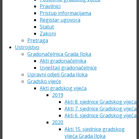
Pravilnici
Pristup informacijama
Registar ugovora
Statut
Zakoni
Pretraga
Ustrojstvo
Gradonačelnica Grada Iloka
Akti gradonačelnika
Izvještaji gradonačelnice
Upravni odjeli Grada Iloka
Gradsko vijeće
Akti gradskog vijeća
2019
Akti 8. sjednice Gradskog vijeća
Akti 7. sjednice Gradskog vijeća
Akti 6. sjednice Gradskog vijeća
2020
Akti 15. sjednice gradskog
vijeća Grada Iloka