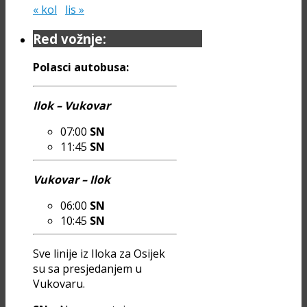
« kol
lis »
Red vožnje:
Polasci autobusa:
Ilok – Vukovar
07:00
SN
11:45
SN
Vukovar – Ilok
06:00
SN
10:45
SN
Sve linije iz Iloka za Osijek
su sa presjedanjem u
Vukovaru.