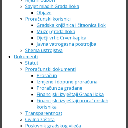
Mjesni odbori
Savjet mladih Grada Iloka
Objave
Proračunski korisnici
Gradska knjižnica i čitaonica Ilok
Muzej grada Iloka
Dječji vrtić Crvenkapica
Javna vatrogasna postrojba
Shema ustrojstva
Dokumenti
Statut
Proračunski dokumenti
Proračun
Izmjene i dopune proračuna
Proračun za građane
Financijski izvještaji Grada Iloka
Financijski izvještaji proračunskih
korisnika
Transparentnost
Civilna zaštita
Poslovnik gradskog vijeća