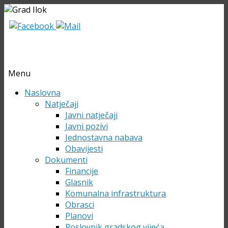
Menu
Skip
Naslovna
to
Natječaji
content
Javni natječaji
Javni pozivi
Jednostavna nabava
Obavijesti
Dokumenti
Financije
Glasnik
Komunalna infrastruktura
Obrasci
Planovi
Poslovnik gradskog vijeća