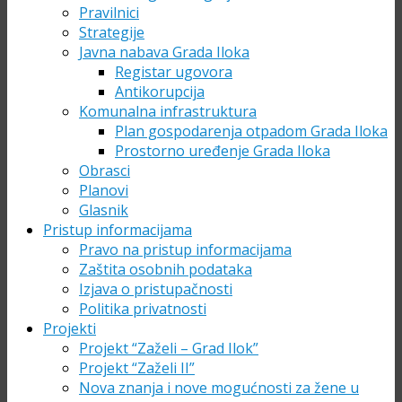
Pravilnici
Strategije
Javna nabava Grada Iloka
Registar ugovora
Antikorupcija
Komunalna infrastruktura
Plan gospodarenja otpadom Grada Iloka
Prostorno uređenje Grada Iloka
Obrasci
Planovi
Glasnik
Pristup informacijama
Pravo na pristup informacijama
Zaštita osobnih podataka
Izjava o pristupačnosti
Politika privatnosti
Projekti
Projekt “Zaželi – Grad Ilok”
Projekt “Zaželi II”
Nova znanja i nove mogućnosti za žene u