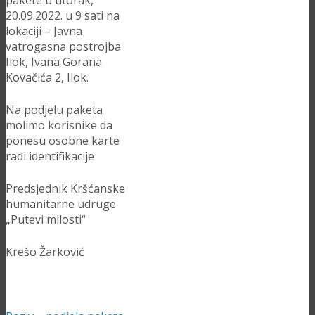
pakete u utorak,
20.09.2022. u 9 sati na
lokaciji – Javna
vatrogasna postrojba
Ilok, Ivana Gorana
Kovačića 2, Ilok.
Na podjelu paketa
molimo korisnike da
ponesu osobne karte
radi identifikacije
Predsjednik Kršćanske
humanitarne udruge
„Putevi milosti“
Krešo Žarković