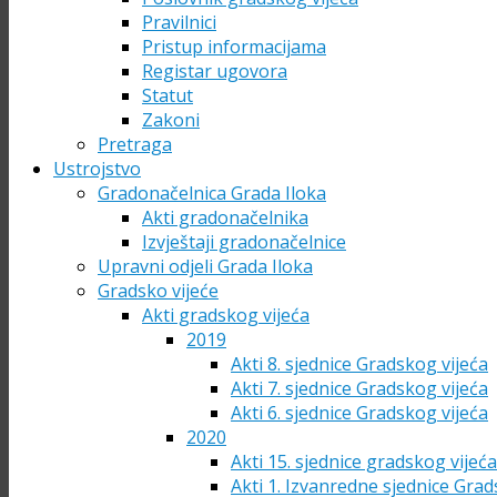
Pravilnici
Pristup informacijama
Registar ugovora
Statut
Zakoni
Pretraga
Ustrojstvo
Gradonačelnica Grada Iloka
Akti gradonačelnika
Izvještaji gradonačelnice
Upravni odjeli Grada Iloka
Gradsko vijeće
Akti gradskog vijeća
2019
Akti 8. sjednice Gradskog vijeća
Akti 7. sjednice Gradskog vijeća
Akti 6. sjednice Gradskog vijeća
2020
Akti 15. sjednice gradskog vijeć
Akti 1. Izvanredne sjednice Grad