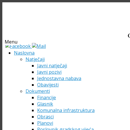
Menu
Skip
Naslovna
to
Natječaji
content
Javni natječaji
Javni pozivi
Jednostavna nabava
Obavijesti
Dokumenti
Financije
Glasnik
Komunalna infrastruktura
Obrasci
Planovi
Poslovnik gradskog vijeća