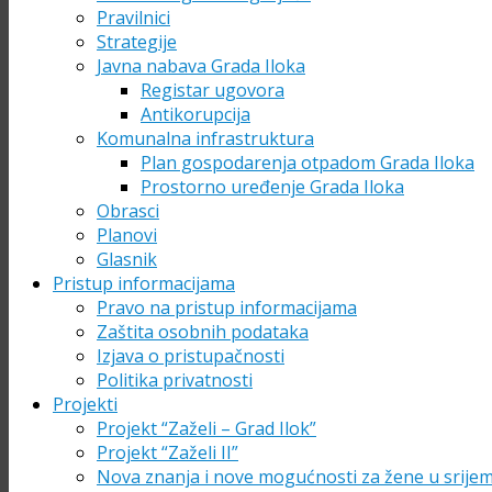
Pravilnici
Strategije
Javna nabava Grada Iloka
Registar ugovora
Antikorupcija
Komunalna infrastruktura
Plan gospodarenja otpadom Grada Iloka
Prostorno uređenje Grada Iloka
Obrasci
Planovi
Glasnik
Pristup informacijama
Pravo na pristup informacijama
Zaštita osobnih podataka
Izjava o pristupačnosti
Politika privatnosti
Projekti
Projekt “Zaželi – Grad Ilok”
Projekt “Zaželi II”
Nova znanja i nove mogućnosti za žene u srije