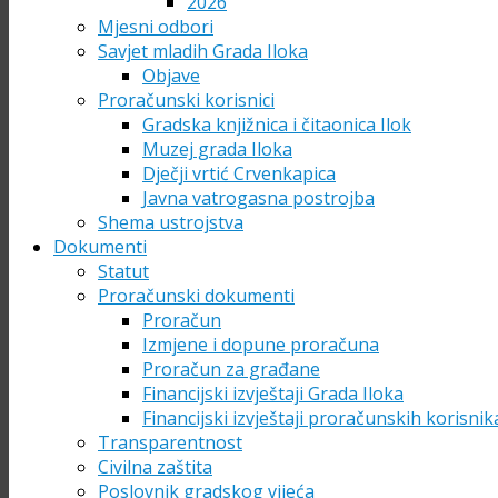
2026
Mjesni odbori
Savjet mladih Grada Iloka
Objave
Proračunski korisnici
Gradska knjižnica i čitaonica Ilok
Muzej grada Iloka
Dječji vrtić Crvenkapica
Javna vatrogasna postrojba
Shema ustrojstva
Dokumenti
Statut
Proračunski dokumenti
Proračun
Izmjene i dopune proračuna
Proračun za građane
Financijski izvještaji Grada Iloka
Financijski izvještaji proračunskih korisnik
Transparentnost
Civilna zaštita
Poslovnik gradskog vijeća