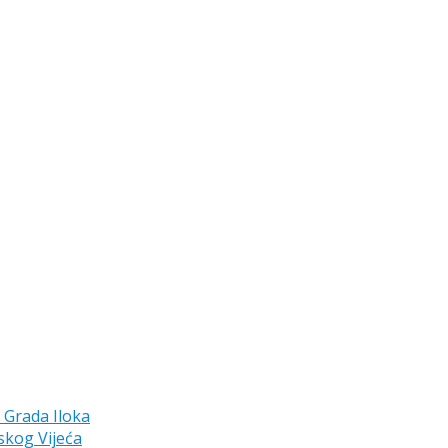
a Grada Iloka
skog Vijeća