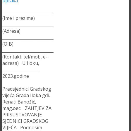
_________________________
(Ime i prezime)
_________________________
(Adresa)
_________________________
(OIB)
_________________________
(Kontakt: tel/mob, e-
adresa) U Iloku,
__________________
2023.godine
Predsjednici Gradskog
vijeća Grada Iloka gđi.
Renati Banožić,
mag.oec. ZAHTJEV ZA
PRISUSTVOVANJE
SJEDNICI GRADSKOG
VIJEĆA Podnosim