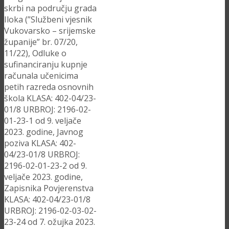
skrbi na području grada
Iloka (”Službeni vjesnik
Vukovarsko – srijemske
županije” br. 07/20,
11/22), Odluke o
sufinanciranju kupnje
računala učenicima
petih razreda osnovnih
škola KLASA: 402-04/23-
01/8 URBROJ: 2196-02-
01-23-1 od 9. veljače
2023. godine, Javnog
poziva KLASA: 402-
04/23-01/8 URBROJ:
2196-02-01-23-2 od 9.
veljače 2023. godine,
Zapisnika Povjerenstva
KLASA: 402-04/23-01/8
URBROJ: 2196-02-03-02-
23-24 od 7. ožujka 2023.