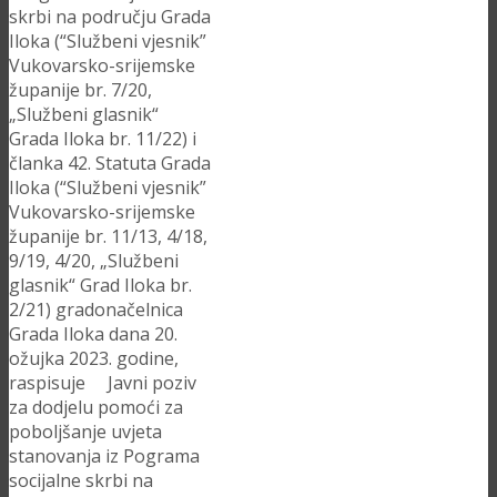
skrbi na području Grada
Iloka (“Službeni vjesnik”
Vukovarsko-srijemske
županije br. 7/20,
„Službeni glasnik“
Grada Iloka br. 11/22) i
članka 42. Statuta Grada
Iloka (“Službeni vjesnik”
Vukovarsko-srijemske
županije br. 11/13, 4/18,
9/19, 4/20, „Službeni
glasnik“ Grad Iloka br.
2/21) gradonačelnica
Grada Iloka dana 20.
ožujka 2023. godine,
raspisuje Javni poziv
za dodjelu pomoći za
poboljšanje uvjeta
stanovanja iz Pograma
socijalne skrbi na