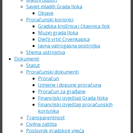
Mjesni odbori
Savjet mladih Grada Iloka
Objave
Proračunski korisnici
Gradska knjižnica i čitaonica Ilok
Muzej grada Iloka
Dječji vrtić Crvenkapica
Javna vatrogasna postrojba
Shema ustrojstva
Dokumenti
Statut
Proračunski dokumenti
Proračun
Izmjene i dopune proračuna
Proračun za građane
Financijski izvještaji Grada Iloka
Financijski izvještaji proračunskih
korisnika
Transparentnost
Civilna zaštita
Poslovnik gradskog vijeća