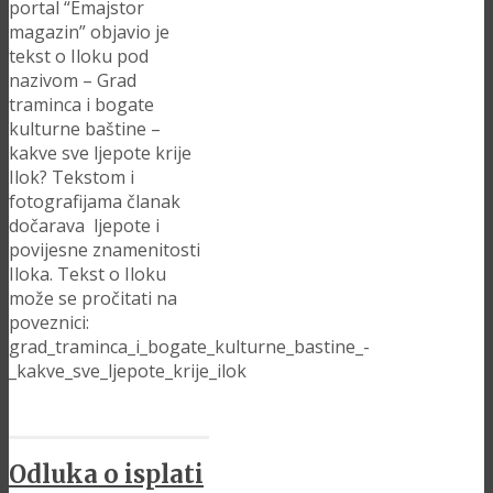
portal “Emajstor
magazin” objavio je
tekst o Iloku pod
nazivom – Grad
traminca i bogate
kulturne baštine –
kakve sve ljepote krije
Ilok? Tekstom i
fotografijama članak
dočarava ljepote i
povijesne znamenitosti
Iloka. Tekst o Iloku
može se pročitati na
poveznici:
grad_traminca_i_bogate_kulturne_bastine_-
_kakve_sve_ljepote_krije_ilok
Odluka o isplati