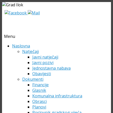
Menu
Skip
Naslovna
to
Natječaji
content
Javni natječaji
Javni pozivi
Jednostavna nabava
Obavijesti
Dokumenti
Financije
Glasnik
Komunalna infrastruktura
Obrasci
Planovi
Poslovnik gradskog vijeća