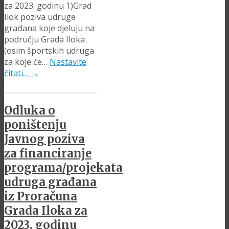
za 2023. godinu 1)Grad
Ilok poziva udruge
građana koje djeluju na
području Grada Iloka
(osim športskih udruga
za koje će…
Nastavite
čitati…
→
Odluka o
poništenju
Javnog poziva
za financiranje
programa/projekata
udruga građana
iz Proračuna
Grada Iloka za
2023. godinu