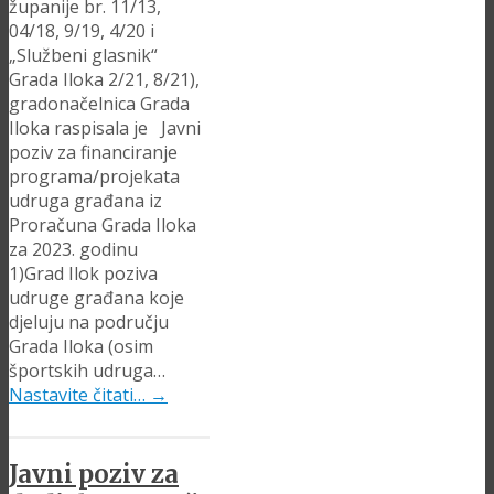
županije br. 11/13,
04/18, 9/19, 4/20 i
„Službeni glasnik“
Grada Iloka 2/21, 8/21),
gradonačelnica Grada
Iloka raspisala je Javni
poziv za financiranje
programa/projekata
udruga građana iz
Proračuna Grada Iloka
za 2023. godinu
1)Grad Ilok poziva
udruge građana koje
djeluju na području
Grada Iloka (osim
športskih udruga…
Nastavite čitati…
→
Javni poziv za