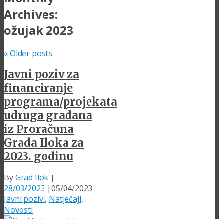
Archives:
ožujak 2023
«
Older posts
Javni poziv za
financiranje
programa/projekata
udruga građana
iz Proračuna
Grada Iloka za
2023. godinu
By
Grad Ilok
|
28/03/2023
|
05/04/2023
Javni pozivi
,
Natječaji
,
Novosti