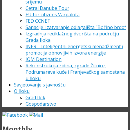
srijemu
Cetral Danube Tour
EU for citizens Varpalota
FED CCNET
Sanacije i zatvaranje odlagališta “Božino brdo”
Izgradnja reciklažnog dvorišta na području
Grada Iloka
INER – Inteligentni energetski menadžment i
promocija obnovljivih izvora energije
IQM Destination
Rekonstrukcija zidina, zgrade Žitnice,
Podrumareve kuće i Franjevačkog samostana
u Iloku
Savjetovanje s javnošću
O Iloku
Grad Ilok
Gospodarstvo
Monthly