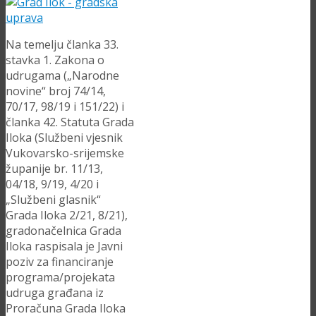
Na temelju članka 33.
stavka 1. Zakona o
udrugama („Narodne
novine“ broj 74/14,
70/17, 98/19 i 151/22) i
članka 42. Statuta Grada
Iloka (Službeni vjesnik
Vukovarsko-srijemske
županije br. 11/13,
04/18, 9/19, 4/20 i
„Službeni glasnik“
Grada Iloka 2/21, 8/21),
gradonačelnica Grada
Iloka raspisala je Javni
poziv za financiranje
programa/projekata
udruga građana iz
Proračuna Grada Iloka