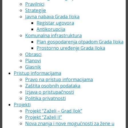
Pravilnici
Strategije
Javna nabava Grada Iloka
Registar ugovora
Antikorupcija
Komunalna infrastruktura
Plan gospodarenja otpadom Grada Iloka
Prostorno uređenje Grada Iloka
Obrasci
Planovi
Glasnik
Pristup informacijama
Pravo na pristup informacijama
Zaštita osobnih podataka
Izjava o pristupačnosti
Politika privatnosti
Projekti
Projekt “Zaželi – Grad Ilok”
Projekt “Zaželi II”
Nova znanja i nove mogućnosti za žene u