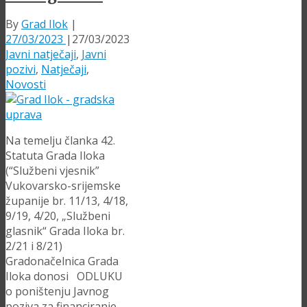
By
Grad Ilok
|
27/03/2023
|
27/03/2023
Javni natječaji
,
Javni
pozivi
,
Natječaji
,
Novosti
Na temelju članka 42.
Statuta Grada Iloka
(“Službeni vjesnik”
Vukovarsko-srijemske
županije br. 11/13, 4/18,
9/19, 4/20, „Službeni
glasnik“ Grada Iloka br.
2/21 i 8/21)
Gradonačelnica Grada
Iloka donosi ODLUKU
o poništenju Javnog
poziva za financiranje