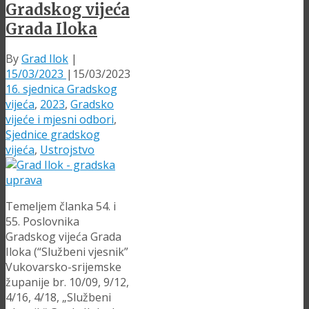
Gradskog vijeća
Grada Iloka
By
Grad Ilok
|
15/03/2023
|
15/03/2023
16. sjednica Gradskog
vijeća
,
2023
,
Gradsko
vijeće i mjesni odbori
,
Sjednice gradskog
vijeća
,
Ustrojstvo
Temeljem članka 54. i
55. Poslovnika
Gradskog vijeća Grada
Iloka (“Službeni vjesnik”
Vukovarsko-srijemske
županije br. 10/09, 9/12,
4/16, 4/18, „Službeni