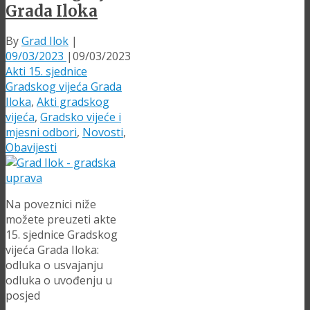
Grada Iloka
By
Grad Ilok
|
09/03/2023
|
09/03/2023
Akti 15. sjednice
Gradskog vijeća Grada
Iloka
,
Akti gradskog
vijeća
,
Gradsko vijeće i
mjesni odbori
,
Novosti
,
Obavijesti
Na poveznici niže
možete preuzeti akte
15. sjednice Gradskog
vijeća Grada Iloka:
odluka o usvajanju
odluka o uvođenju u
posjed