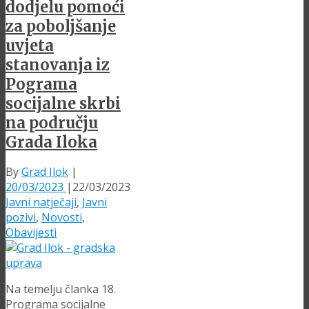
dodjelu pomoći
za poboljšanje
uvjeta
stanovanja iz
Pograma
socijalne skrbi
na području
Grada Iloka
By
Grad Ilok
|
20/03/2023
|
22/03/2023
Javni natječaji
,
Javni
pozivi
,
Novosti
,
Obavijesti
Na temelju članka 18.
Programa socijalne