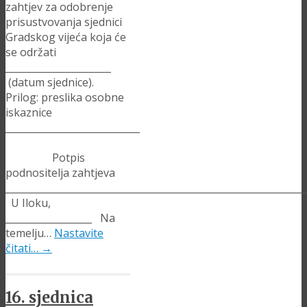
zahtjev za odobrenje
prisustvovanja sjednici
Gradskog vijeća koja će
se održati
______________________
(datum sjednice).
Prilog: preslika osobne
iskaznice
____________________________
Potpis
podnositelja zahtjeva
______________________________________________________________
U Iloku,
__________________ Na
temelju…
Nastavite
čitati…
→
16. sjednica