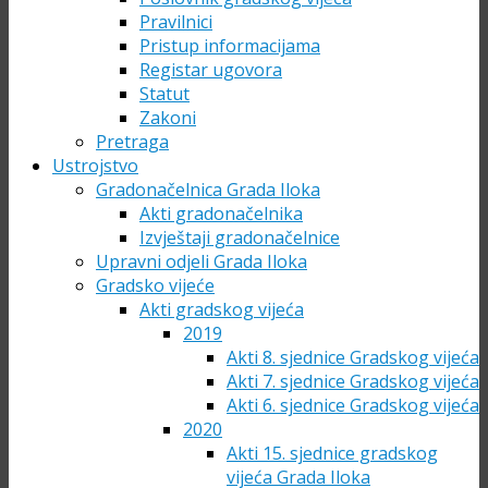
Pravilnici
Pristup informacijama
Registar ugovora
Statut
Zakoni
Pretraga
Ustrojstvo
Gradonačelnica Grada Iloka
Akti gradonačelnika
Izvještaji gradonačelnice
Upravni odjeli Grada Iloka
Gradsko vijeće
Akti gradskog vijeća
2019
Akti 8. sjednice Gradskog vijeća
Akti 7. sjednice Gradskog vijeća
Akti 6. sjednice Gradskog vijeća
2020
Akti 15. sjednice gradskog
vijeća Grada Iloka