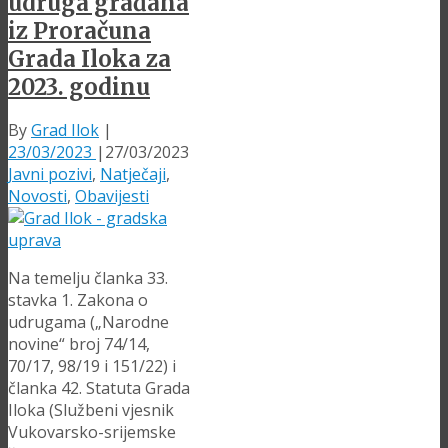
udruga građana
iz Proračuna
Grada Iloka za
2023. godinu
By
Grad Ilok
|
23/03/2023
|
27/03/2023
Javni pozivi
,
Natječaji
,
Novosti
,
Obavijesti
Na temelju članka 33.
stavka 1. Zakona o
udrugama („Narodne
novine“ broj 74/14,
70/17, 98/19 i 151/22) i
članka 42. Statuta Grada
Iloka (Službeni vjesnik
Vukovarsko-srijemske