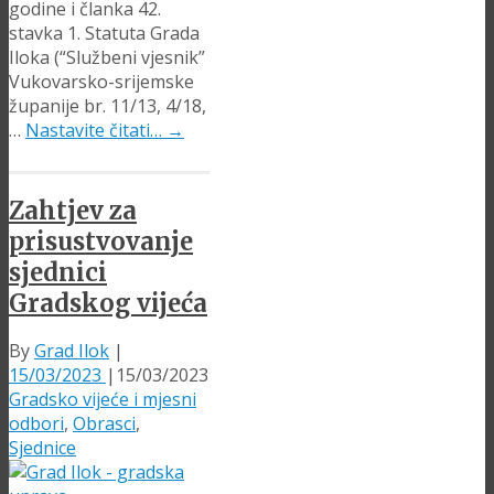
godine i članka 42.
stavka 1. Statuta Grada
Iloka (“Službeni vjesnik”
Vukovarsko-srijemske
županije br. 11/13, 4/18,
…
Nastavite čitati…
→
Zahtjev za
prisustvovanje
sjednici
Gradskog vijeća
By
Grad Ilok
|
15/03/2023
|
15/03/2023
Gradsko vijeće i mjesni
odbori
,
Obrasci
,
Sjednice