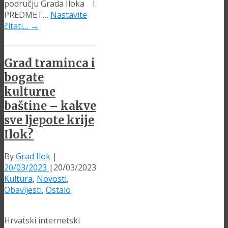
području Grada Iloka I.
PREDMET…
Nastavite
čitati…
→
Grad traminca i
bogate
kulturne
baštine – kakve
sve ljepote krije
Ilok?
By
Grad Ilok
|
20/03/2023
|
20/03/2023
Kultura
,
Novosti
,
Obavijesti
,
Ostalo
Hrvatski internetski