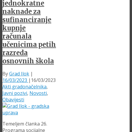
jednokratne
naknade za
sufinanciranje
kupnje
računala
učenicima petih
razreda
osnovnih škola
By
Grad Ilok
|
16/03/2023
|
16/03/2023
Akti gradonačelnika
,
Javni pozivi
,
Novosti
,
Obavijesti
Temeljem članka 26.
Programa socijalne