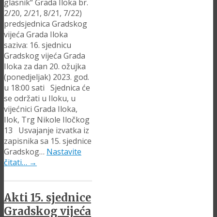
glasnik“ Grada Iloka br.
2/20, 2/21, 8/21, 7/22)
predsjednica Gradskog
vijeća Grada Iloka
saziva: 16. sjednicu
Gradskog vijeća Grada
Iloka za dan 20. ožujka
(ponedjeljak) 2023. god.
u 18:00 sati Sjednica će
se održati u Iloku, u
vijećnici Grada Iloka,
Ilok, Trg Nikole Iločkog
13 Usvajanje izvatka iz
zapisnika sa 15. sjednice
Gradskog…
Nastavite
čitati…
→
Akti 15. sjednice
Gradskog vijeća