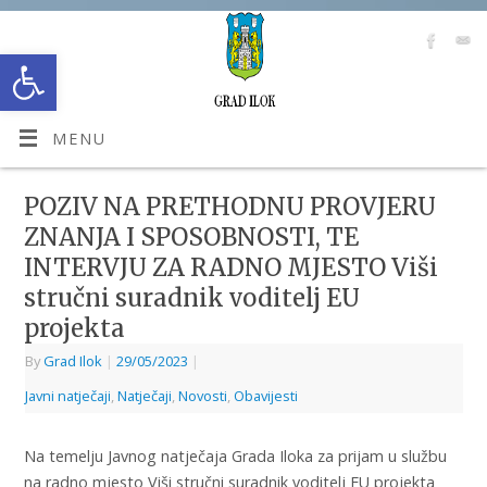
Open toolbar
MENU
POZIV NA PRETHODNU PROVJERU
ZNANJA I SPOSOBNOSTI, TE
INTERVJU ZA RADNO MJESTO Viši
stručni suradnik voditelj EU
projekta
By
Grad Ilok
|
29/05/2023
|
Javni natječaji
,
Natječaji
,
Novosti
,
Obavijesti
Na temelju Javnog natječaja Grada Iloka za prijam u službu
na radno mjesto Viši stručni suradnik voditelj EU projekta