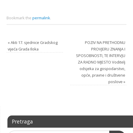
Bookmark the
permalink
.
«
Akti 17. sjednice Gradskog
POZIV NA PRETHODNU
vijeća Grada Iloka
PROVJERU ZNANJA I
SPOSOBNOSTI, TE INTERVJU
ZA RADNO MJESTO Voditelj
odsjeka za gospodarstvo,
opće, pravne i društvene
poslove
»
Pretraga