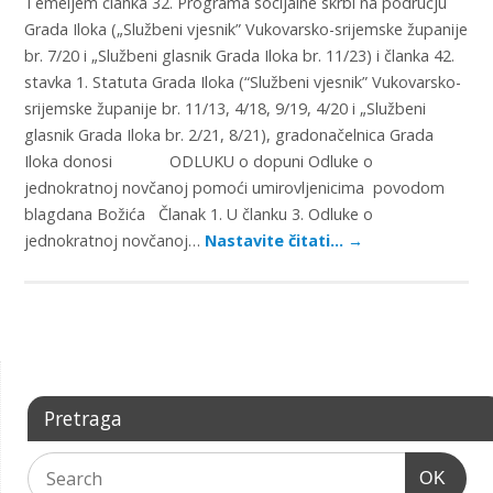
Temeljem članka 32. Programa socijalne skrbi na području
Grada Iloka („Službeni vjesnik” Vukovarsko-srijemske županije
br. 7/20 i „Službeni glasnik Grada Iloka br. 11/23) i članka 42.
stavka 1. Statuta Grada Iloka (“Službeni vjesnik” Vukovarsko-
srijemske županije br. 11/13, 4/18, 9/19, 4/20 i „Službeni
glasnik Grada Iloka br. 2/21, 8/21), gradonačelnica Grada
Iloka donosi ODLUKU o dopuni Odluke o
jednokratnoj novčanoj pomoći umirovljenicima povodom
blagdana Božića Članak 1. U članku 3. Odluke o
jednokratnoj novčanoj…
Nastavite čitati…
→
Pretraga
OK