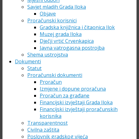
Mjesni odbori
Savjet mladih Grada Iloka
Objave
Proračunski korisnici
Gradska knjižnica i čitaonica Ilok
Muzej grada Iloka
Dječji vrtić Crvenkapica
Javna vatrogasna postrojba
Shema ustrojstva
Dokumenti
Statut
Proračunski dokumenti
Proračun
Izmjene i dopune proračuna
Proračun za građane
Financijski izvještaji Grada Iloka
Financijski izvještaji proračunskih
korisnika
Transparentnost
Civilna zaštita
Poslovnik gradskog vijeća