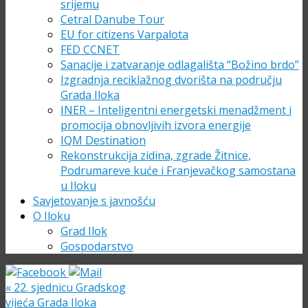
srijemu
Cetral Danube Tour
EU for citizens Varpalota
FED CCNET
Sanacije i zatvaranje odlagališta “Božino brdo”
Izgradnja reciklažnog dvorišta na području
Grada Iloka
INER – Inteligentni energetski menadžment i
promocija obnovljivih izvora energije
IQM Destination
Rekonstrukcija zidina, zgrade Žitnice,
Podrumareve kuće i Franjevačkog samostana
u Iloku
Savjetovanje s javnošću
O Iloku
Grad Ilok
Gospodarstvo
«
22. sjednicu Gradskog
vijeća Grada Iloka