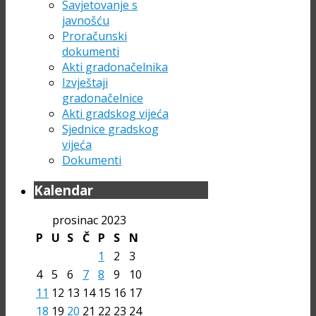
Savjetovanje s
javnošću
Proračunski
dokumenti
Akti gradonačelnika
Izvještaji
gradonačelnice
Akti gradskog vijeća
Sjednice gradskog
vijeća
Dokumenti
Kalendar
prosinac 2023
P
U
S
Č
P
S
N
1
2
3
4
5
6
7
8
9
10
11
12
13
14
15
16
17
18
19
20
21
22
23
24