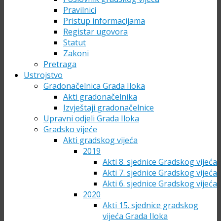
Pravilnici
Pristup informacijama
Registar ugovora
Statut
Zakoni
Pretraga
Ustrojstvo
Gradonačelnica Grada Iloka
Akti gradonačelnika
Izvještaji gradonačelnice
Upravni odjeli Grada Iloka
Gradsko vijeće
Akti gradskog vijeća
2019
Akti 8. sjednice Gradskog vijeća
Akti 7. sjednice Gradskog vijeća
Akti 6. sjednice Gradskog vijeća
2020
Akti 15. sjednice gradskog
vijeća Grada Iloka