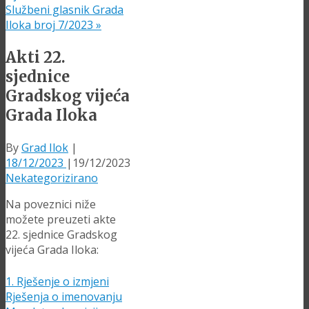
Službeni glasnik Grada
Iloka broj 7/2023
»
Akti 22.
sjednice
Gradskog vijeća
Grada Iloka
By
Grad Ilok
|
18/12/2023
|
19/12/2023
Nekategorizirano
Na poveznici niže
možete preuzeti akte
22. sjednice Gradskog
vijeća Grada Iloka:
1. Rješenje o izmjeni
Rješenja o imenovanju