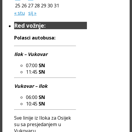
25
26
27
28
29
30
31
« stu
sij »
Red vožnje:
Polasci autobusa:
Ilok – Vukovar
07:00
SN
11:45
SN
Vukovar – Ilok
06:00
SN
10:45
SN
Sve linije iz Iloka za Osijek
su sa presjedanjem u
Vukovaru.