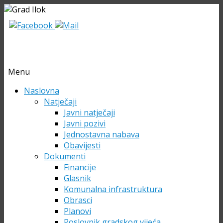
Menu
Skip
Naslovna
to
Natječaji
content
Javni natječaji
Javni pozivi
Jednostavna nabava
Obavijesti
Dokumenti
Financije
Glasnik
Komunalna infrastruktura
Obrasci
Planovi
Poslovnik gradskog vijeća