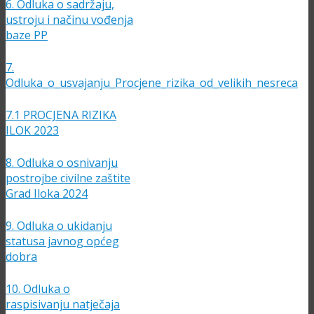
6. Odluka o sadržaju,
ustroju i načinu vođenja
baze PP
7.
Odluka_o_usvajanju_Procjene_rizika_od_velikih_nesreca
7.1 PROCJENA RIZIKA
ILOK 2023
8. Odluka o osnivanju
postrojbe civilne zaštite
Grad Iloka 2024
9. Odluka o ukidanju
statusa javnog općeg
dobra
10. Odluka o
raspisivanju natječaja