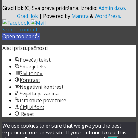
Grad Ilok (C) Sva prava pridržana. Izradio:
Admin d.o.o.
Grad Ilok
| Powered by
Mantra
&
WordPress.
Skip to content
Open toolbar
Alati pristupačnosti
Povećaj tekst
Smanji tekst
Sivi tonovi
Kontrast
Negativni kontrast
Svijetla pozadina
Istaknute poveznice
Čitljivi font
Reset
We use cookies to ensure that we give you the best
experience on our website. If you continue to use this