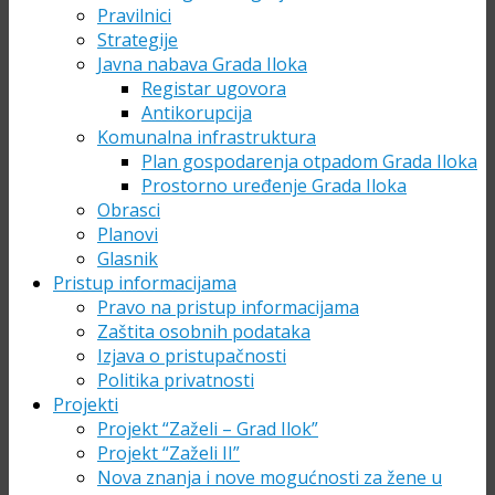
Pravilnici
Strategije
Javna nabava Grada Iloka
Registar ugovora
Antikorupcija
Komunalna infrastruktura
Plan gospodarenja otpadom Grada Iloka
Prostorno uređenje Grada Iloka
Obrasci
Planovi
Glasnik
Pristup informacijama
Pravo na pristup informacijama
Zaštita osobnih podataka
Izjava o pristupačnosti
Politika privatnosti
Projekti
Projekt “Zaželi – Grad Ilok”
Projekt “Zaželi II”
Nova znanja i nove mogućnosti za žene u