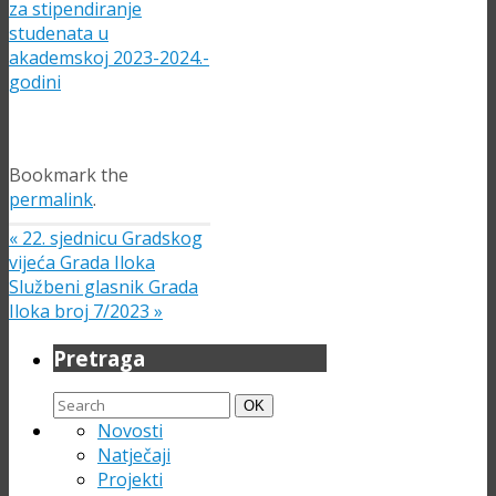
za stipendiranje
studenata u
akademskoj 2023-2024.-
godini
Bookmark the
permalink
.
«
22. sjednicu Gradskog
vijeća Grada Iloka
Službeni glasnik Grada
Iloka broj 7/2023
»
Pretraga
Search
Search
OK
for:
Novosti
Natječaji
Projekti