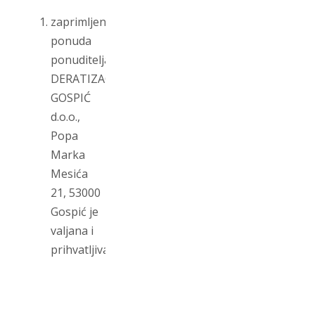
zaprimljena
ponuda
ponuditelja
DERATIZACIJA
GOSPIĆ
d.o.o.,
Popa
Marka
Mesića
21, 53000
Gospić je
valjana i
prihvatljiva.