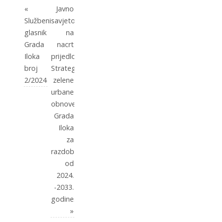
«
Javno
Službeni
savjetovanje
glasnik
na
Grada
nacrt
Iloka
prijedloga
broj
Strategija
2/2024
zelene
urbane
obnove
Grada
Iloka
za
razdoblje
od
2024.
-2033.
godine.
»