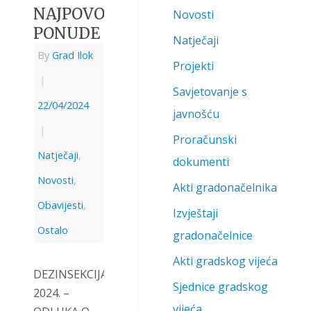
NAJPOVOLJNIJE
Novosti
PONUDE
Natječaji
By
Grad Ilok
Projekti
|
Savjetovanje s
22/04/2024
javnošću
|
Proračunski
Natječaji
,
dokumenti
Novosti
,
Akti gradonačelnika
Obavijesti
,
Izvještaji
Ostalo
gradonačelnice
Akti gradskog vijeća
DEZINSEKCIJA
Sjednice gradskog
2024. –
vijeća