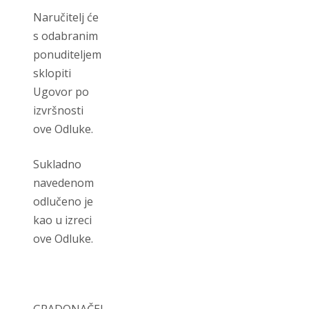
Naručitelj će
s odabranim
ponuditeljem
sklopiti
Ugovor po
izvršnosti
ove Odluke.
Sukladno
navedenom
odlučeno je
kao u izreci
ove Odluke.
GRADONAČELNICA