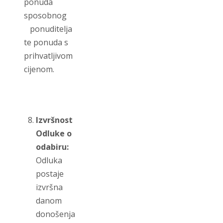
ponuda
sposobnog
ponuditelja
te ponuda s
prihvatljivom
cijenom.
Izvršnost
Odluke o
odabiru:
Odluka
postaje
izvršna
danom
donošenja.