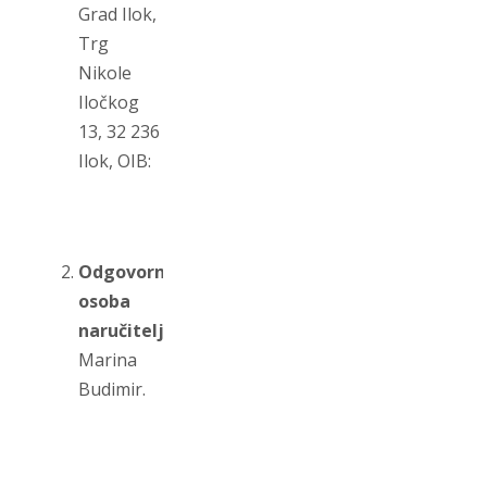
Grad Ilok,
Trg
Nikole
Iločkog
13, 32 236
Ilok, OIB:
Odgovorna
osoba
naručitelja:
Marina
Budimir.