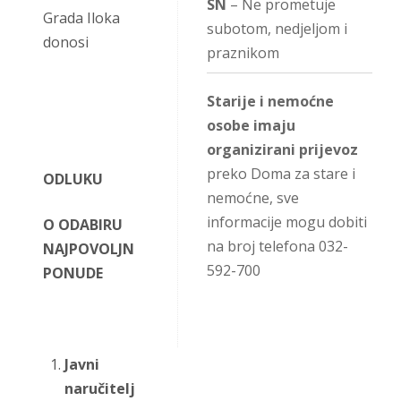
SN
– Ne prometuje
Grada Iloka
subotom, nedjeljom i
donosi
praznikom
Starije i nemoćne
osobe imaju
organizirani prijevoz
preko Doma za stare i
ODLUKU
nemoćne, sve
informacije mogu dobiti
O ODABIRU
na broj telefona 032-
NAJPOVOLJNIJE
592-700
PONUDE
Javni
naručitelj: