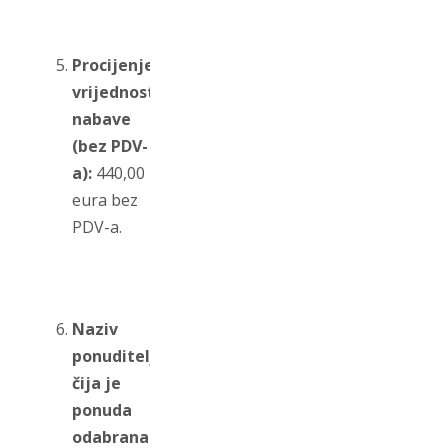
Procijenjena
vrijednost
nabave
(bez PDV-
a):
440,00
eura bez
PDV-a.
Naziv
ponuditelja
čija je
ponuda
odabrana