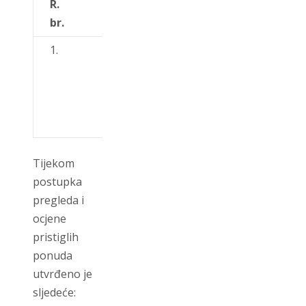
R.
Naziv
br.
ponuditelja
1.
DERATIZACIJA
GOSPIĆ d.o.o.,
Popa Marka
Mesića 21,
53000 Gospić
Tijekom
postupka
pregleda i
ocjene
pristiglih
ponuda
utvrđeno je
sljedeće: