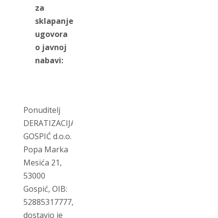
za
sklapanje
ugovora
o javnoj
nabavi:
Ponuditelj
DERATIZACIJA
GOSPIĆ d.o.o.
Popa Marka
Mesića 21,
53000
Gospić, OIB:
52885317777,
dostavio je