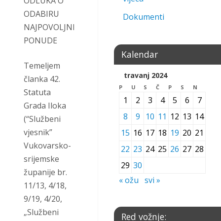
ODLUKA O
ODABIRU
Dokumenti
NAJPOVOLJNIJE
PONUDE
Kalendar
Temeljem
travanj 2024
članka 42.
P
U
S
Č
P
S
N
Statuta
1
2
3
4
5
6
7
Grada Iloka
8
9
10
11
12
13
14
(“Službeni
vjesnik”
15
16
17
18
19
20
21
Vukovarsko-
22
23
24
25
26
27
28
srijemske
29
30
županije br.
« ožu
svi »
11/13, 4/18,
9/19, 4/20,
„Službeni
Red vožnje: