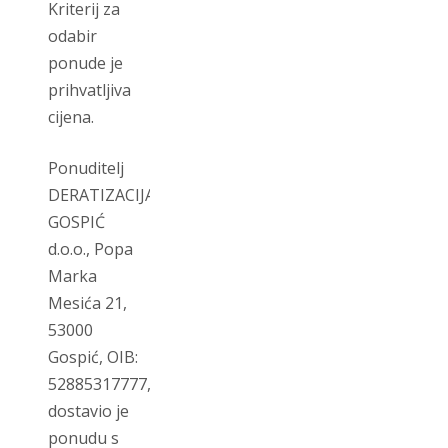
Kriterij za
odabir
ponude je
prihvatljiva
cijena.
Ponuditelj
DERATIZACIJA
GOSPIĆ
d.o.o., Popa
Marka
Mesića 21,
53000
Gospić, OIB:
52885317777,
dostavio je
ponudu s