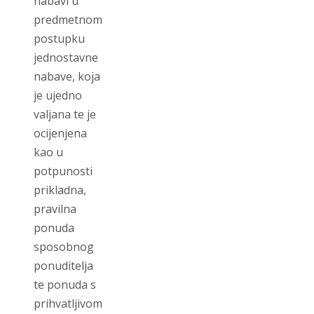
nabavi u
predmetnom
postupku
jednostavne
nabave, koja
je ujedno
valjana te je
ocijenjena
kao u
potpunosti
prikladna,
pravilna
ponuda
sposobnog
ponuditelja
te ponuda s
prihvatljivom