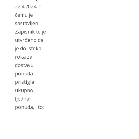
22.4.2024. o
čemu je
sastavljen
Zapisnik te je
utvrđeno da
je do isteka
roka za
dostavu
ponuda
pristigla
ukupno 1
(jedna)
ponuda, i to: