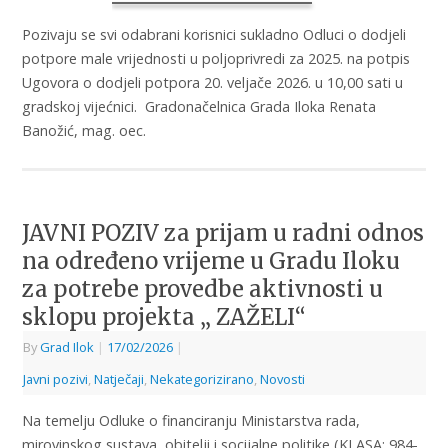
Pozivaju se svi odabrani korisnici sukladno Odluci o dodjeli
potpore male vrijednosti u poljoprivredi za 2025. na potpis
Ugovora o dodjeli potpora 20. veljače 2026. u 10,00 sati u
gradskoj vijećnici. Gradonačelnica Grada Iloka Renata
Banožić, mag. oec.
JAVNI POZIV za prijam u radni odnos
na određeno vrijeme u Gradu Iloku
za potrebe provedbe aktivnosti u
sklopu projekta „ ZAŽELI“
By
Grad Ilok
|
17/02/2026
|
Javni pozivi
,
Natječaji
,
Nekategorizirano
,
Novosti
Na temelju Odluke o financiranju Ministarstva rada,
mirovinskog sustava, obitelji i socijalne politike (KLASA: 984-