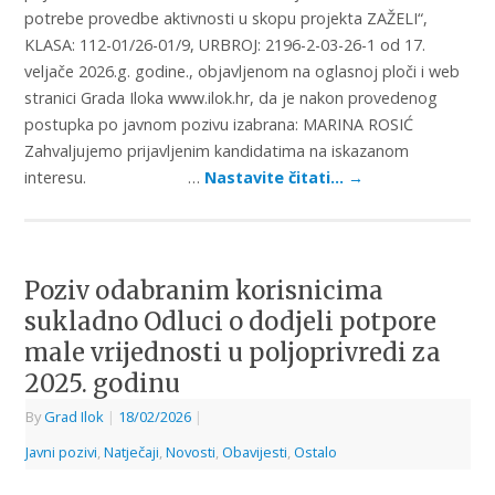
potrebe provedbe aktivnosti u skopu projekta ZAŽELI“,
KLASA: 112-01/26-01/9, URBROJ: 2196-2-03-26-1 od 17.
veljače 2026.g. godine., objavljenom na oglasnoj ploči i web
stranici Grada Iloka www.ilok.hr, da je nakon provedenog
postupka po javnom pozivu izabrana: MARINA ROSIĆ
Zahvaljujemo prijavljenim kandidatima na iskazanom
interesu. …
Nastavite čitati…
→
Poziv odabranim korisnicima
sukladno Odluci o dodjeli potpore
male vrijednosti u poljoprivredi za
2025. godinu
By
Grad Ilok
|
18/02/2026
|
Javni pozivi
,
Natječaji
,
Novosti
,
Obavijesti
,
Ostalo