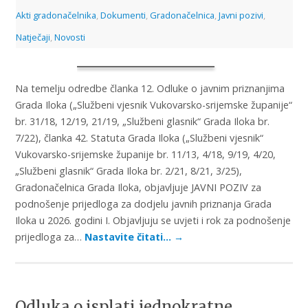
Akti gradonačelnika
,
Dokumenti
,
Gradonačelnica
,
Javni pozivi
,
Natječaji
,
Novosti
Na temelju odredbe članka 12. Odluke o javnim priznanjima
Grada Iloka („Službeni vjesnik Vukovarsko-srijemske županije“
br. 31/18, 12/19, 21/19, „Službeni glasnik“ Grada Iloka br.
7/22), članka 42. Statuta Grada Iloka („Službeni vjesnik“
Vukovarsko-srijemske županije br. 11/13, 4/18, 9/19, 4/20,
„Službeni glasnik“ Grada Iloka br. 2/21, 8/21, 3/25),
Gradonačelnica Grada Iloka, objavljuje JAVNI POZIV za
podnošenje prijedloga za dodjelu javnih priznanja Grada
Iloka u 2026. godini I. Objavljuju se uvjeti i rok za podnošenje
prijedloga za…
Nastavite čitati…
→
Odluka o isplati jednokratne