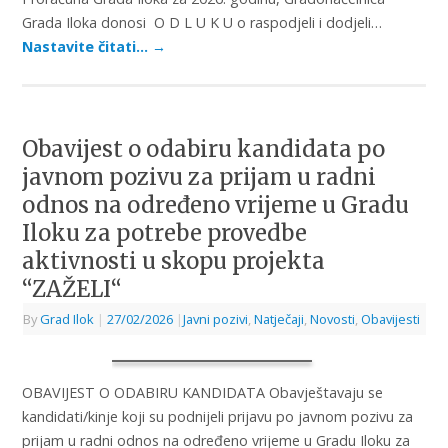
Grada Iloka donosi O D L U K U o raspodjeli i dodjeli…
Nastavite čitati…
→
Obavijest o odabiru kandidata po
javnom pozivu za prijam u radni
odnos na određeno vrijeme u Gradu
Iloku za potrebe provedbe
aktivnosti u skopu projekta
“ZAŽELI“
By
Grad Ilok
|
27/02/2026
|
Javni pozivi
,
Natječaji
,
Novosti
,
Obavijesti
OBAVIJEST O ODABIRU KANDIDATA Obavještavaju se
kandidati/kinje koji su podnijeli prijavu po javnom pozivu za
prijam u radni odnos na određeno vrijeme u Gradu Iloku za