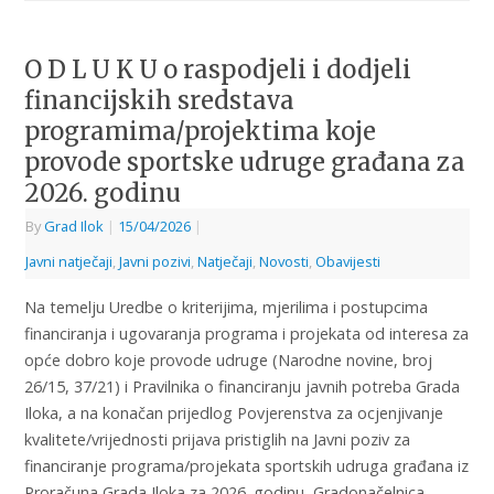
O D L U K U o raspodjeli i dodjeli
financijskih sredstava
programima/projektima koje
provode sportske udruge građana za
2026. godinu
By
Grad Ilok
|
15/04/2026
|
Javni natječaji
,
Javni pozivi
,
Natječaji
,
Novosti
,
Obavijesti
Na temelju Uredbe o kriterijima, mjerilima i postupcima
financiranja i ugovaranja programa i projekata od interesa za
opće dobro koje provode udruge (Narodne novine, broj
26/15, 37/21) i Pravilnika o financiranju javnih potreba Grada
Iloka, a na konačan prijedlog Povjerenstva za ocjenjivanje
kvalitete/vrijednosti prijava pristiglih na Javni poziv za
financiranje programa/projekata sportskih udruga građana iz
Proračuna Grada Iloka za 2026. godinu, Gradonačelnica