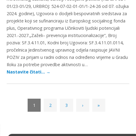
01/23-01/29, URBROJ: 524-07-02-01-01/1-24-26 od 07. ožujka
2024. godine), Ugovora o dodjeli bespovratnih sredstava za
projekte koji se sufinanciraju iz Europskog socijalnog fonda
plus, Operativnog programa Učinkoviti ljudski potencijali
2021.-2027.„Zaželi– prevencija institucionalizacije“, Broj
poziva: SF.3.4.11.01, Kodni broj Ugovora: SF.3.4.11.01.0114,
pročelnica Jedinstvenog upravnog odjela raspisuje JAVNI
POZIV za prijam u radni odnos na određeno vrijeme u Gradu
Iloku za potrebe provedbe aktivnosti u…
Nastavite čitati…
→
1
2
3
›
»