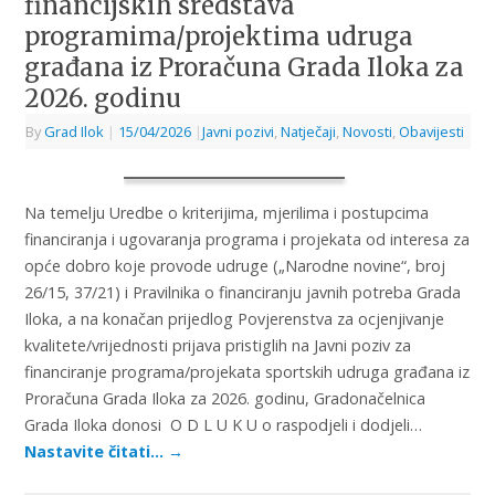
financijskih sredstava
programima/projektima udruga
građana iz Proračuna Grada Iloka za
2026. godinu
By
Grad Ilok
|
15/04/2026
|
Javni pozivi
,
Natječaji
,
Novosti
,
Obavijesti
Na temelju Uredbe o kriterijima, mjerilima i postupcima
financiranja i ugovaranja programa i projekata od interesa za
opće dobro koje provode udruge („Narodne novine“, broj
26/15, 37/21) i Pravilnika o financiranju javnih potreba Grada
Iloka, a na konačan prijedlog Povjerenstva za ocjenjivanje
kvalitete/vrijednosti prijava pristiglih na Javni poziv za
financiranje programa/projekata sportskih udruga građana iz
Proračuna Grada Iloka za 2026. godinu, Gradonačelnica
Grada Iloka donosi O D L U K U o raspodjeli i dodjeli…
Nastavite čitati…
→