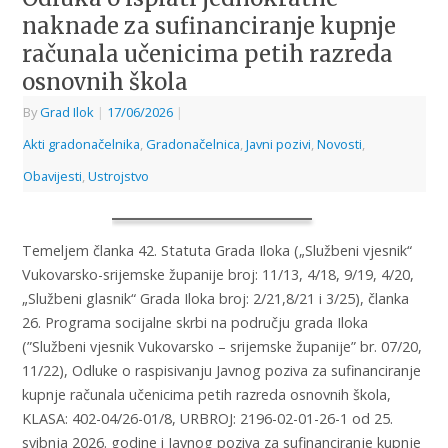
naknade za sufinanciranje kupnje
računala učenicima petih razreda
osnovnih škola
By
Grad Ilok
|
17/06/2026
|
Akti gradonačelnika
,
Gradonačelnica
,
Javni pozivi
,
Novosti
,
Obavijesti
,
Ustrojstvo
Temeljem članka 42. Statuta Grada Iloka („Službeni vjesnik“
Vukovarsko-srijemske županije broj: 11/13, 4/18, 9/19, 4/20,
„Službeni glasnik“ Grada Iloka broj: 2/21,8/21 i 3/25), članka
26. Programa socijalne skrbi na području grada Iloka
(”Službeni vjesnik Vukovarsko – srijemske županije” br. 07/20,
11/22), Odluke o raspisivanju Javnog poziva za sufinanciranje
kupnje računala učenicima petih razreda osnovnih škola,
KLASA: 402-04/26-01/8, URBROJ: 2196-02-01-26-1 od 25.
svibnja 2026. godine i Javnog poziva za sufinanciranje kupnje