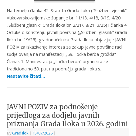
Na temelju članka 42. Statuta Grada Iloka (“Službeni vjesnik”
Vukovarsko-srijemske županije br. 11/13, 4/18, 9/19, 4/20 i
„Službeni glasnik“ Grada Iloka br. 2/21/, 8/21, 3/25) i članka 4.
Odluke o korištenju javnih površina („Službeni glasnik“ Grada
Iloka br. 19/25), gradonačelnica Grada Iloka objavljuje JAVNI
POZIV za iskazivanje interesa za zakup javne površine radi
sudjelovanja na manifestaciji „59. Iločka berba grožđa“
Članak 1. Manifestacija „Iločka berba“ organizira se
tradicionalno 59. put na području grada Iloka s…
Nastavite čitati…
→
JAVNI POZIV za podnošenje
prijedloga za dodjelu javnih
priznanja Grada Iloka u 2026. godini
By
Grad Ilok
|
15/07/2026
|