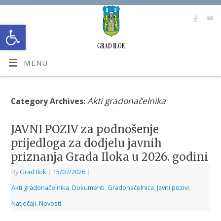
Open toolbar
MENU
Akti gradonačelnika
Category Archives:
JAVNI POZIV za podnošenje
prijedloga za dodjelu javnih
priznanja Grada Iloka u 2026. godini
By
Grad Ilok
|
15/07/2026
|
Akti gradonačelnika
,
Dokumenti
,
Gradonačelnica
,
Javni pozivi
,
Natječaji
,
Novosti