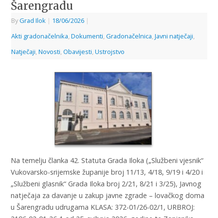
Šarengradu
By
Grad Ilok
|
18/06/2026
|
Akti gradonačelnika
,
Dokumenti
,
Gradonačelnica
,
Javni natječaji
,
Natječaji
,
Novosti
,
Obavijesti
,
Ustrojstvo
Na temelju članka 42. Statuta Grada Iloka („Službeni vjesnik“
Vukovarsko-srijemske županije broj 11/13, 4/18, 9/19 i 4/20 i
„Službeni glasnik“ Grada Iloka broj 2/21, 8/21 i 3/25), Javnog
natječaja za davanje u zakup javne zgrade – lovačkog doma
u Šarengradu udrugama KLASA: 372-01/26-02/1, URBROJ: