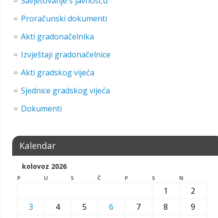
Savjetovanje s javnošću
Proračunski dokumenti
Akti gradonačelnika
Izvještaji gradonačelnice
Akti gradskog vijeća
Sjednice gradskog vijeća
Dokumenti
Kalendar
kolovoz 2026
P
U
S
Č
P
S
N
1
2
3
4
5
6
7
8
9