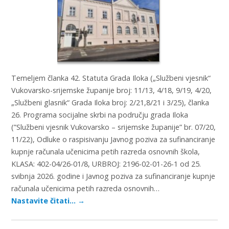
Temeljem članka 42. Statuta Grada Iloka („Službeni vjesnik“
Vukovarsko-srijemske županije broj: 11/13, 4/18, 9/19, 4/20,
„Službeni glasnik“ Grada Iloka broj: 2/21,8/21 i 3/25), članka
26. Programa socijalne skrbi na području grada Iloka
(”Službeni vjesnik Vukovarsko – srijemske županije” br. 07/20,
11/22), Odluke o raspisivanju Javnog poziva za sufinanciranje
kupnje računala učenicima petih razreda osnovnih škola,
KLASA: 402-04/26-01/8, URBROJ: 2196-02-01-26-1 od 25.
svibnja 2026. godine i Javnog poziva za sufinanciranje kupnje
računala učenicima petih razreda osnovnih…
Nastavite čitati…
→