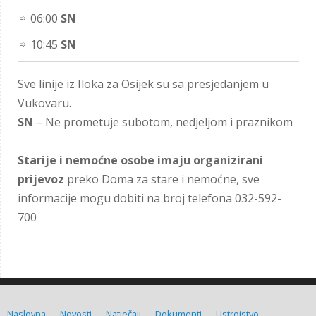
06:00
SN
10:45
SN
Sve linije iz Iloka za Osijek su sa presjedanjem u
Vukovaru.
SN
– Ne prometuje subotom, nedjeljom i praznikom
Starije i nemoćne osobe imaju organizirani
prijevoz
preko Doma za stare i nemoćne, sve
informacije mogu dobiti na broj telefona 032-592-
700
Naslovna
Novosti
Natječaji
Dokumenti
Ustrojstvo