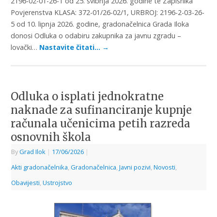
2196-02-01-26-1 od 25. svibnja 2026. godine te Zapisnika
Povjerenstva KLASA: 372-01/26-02/1, URBROJ: 2196-2-03-26-
5 od 10. lipnja 2026. godine, gradonačelnica Grada Iloka
donosi Odluka o odabiru zakupnika za javnu zgradu –
lovački…
Nastavite čitati…
→
Odluka o isplati jednokratne
naknade za sufinanciranje kupnje
računala učenicima petih razreda
osnovnih škola
By
Grad Ilok
|
17/06/2026
|
Akti gradonačelnika
,
Gradonačelnica
,
Javni pozivi
,
Novosti
,
Obavijesti
,
Ustrojstvo