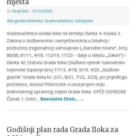
mjesta
By
Grad Ilok
|
31/12/2025
|
Akti gradonačelnika
,
Gradonačelnica
,
Ustrojstvo
Gradonačelnica Grada Iloka na temelju članka 4. stavka 3.
Zakona o službenicima i namještenicima u lokalnoj i
područnoj (regionalnoj) samoupravi („Narodne novine“, broj
86/08, 61/11, 4/18, 112/19, 17/25 – dalje u tekstu „Zakon“) i
članka 42. Statuta Grada Iloka (Službeni vjesnik Vukovarsko-
srijemske županije broj 11/13, 4/18, 9/19, 4/20. „Službeni
glasnik“ Grada Iloka br. 2/21, 8/21, 7/22, 3/25), po prijedlogu
pročelnice, donosi PRAVILNIK o unutarnjem redu
Jedinstvenog upravnog odjela Grada Iloka OPĆE ODREDBE
Članak 1. Ovim…
Nastavite čitati…
→
Godišnji plan rada Grada Iloka za