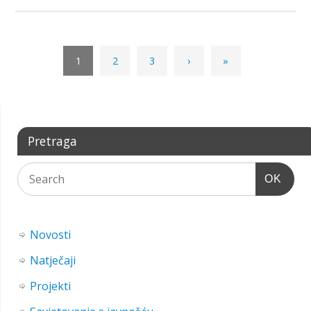
1
2
3
›
»
Pretraga
OK
Novosti
Natječaji
Projekti