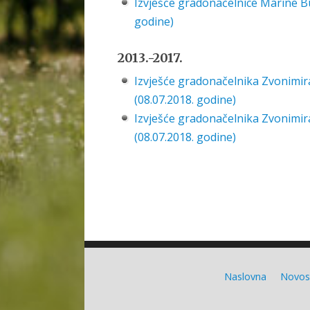
Izvješće gradonačelnice Marine Bud
godine)
2013.-2017.
Izvješće gradonačelnika Zvonimira
(08.07.2018. godine)
Izvješće gradonačelnika Zvonimira
(08.07.2018. godine)
Naslovna
Novos