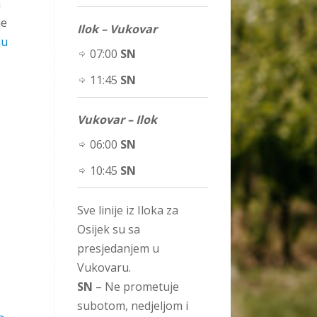
a
je
Ilok – Vukovar
ju
07:00
SN
11:45
SN
Vukovar – Ilok
06:00
SN
10:45
SN
Sve linije iz Iloka za
Osijek su sa
presjedanjem u
Vukovaru.
SN
– Ne prometuje
subotom, nedjeljom i