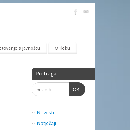
etovanje s javnošću
O Iloku
Pretraga
OK
Novosti
Natječaji