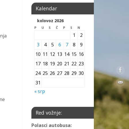
Kalendar
kolovoz 2026
P
U
S
Č
P
S
N
1
2
pnja
3
4
5
6
7
8
9
10
11
12
13
14
15
16
17
18
19
20
21
22
23
24
25
26
27
28
29
30
31
« srp
ine
Red vožnje:
Polasci autobusa: