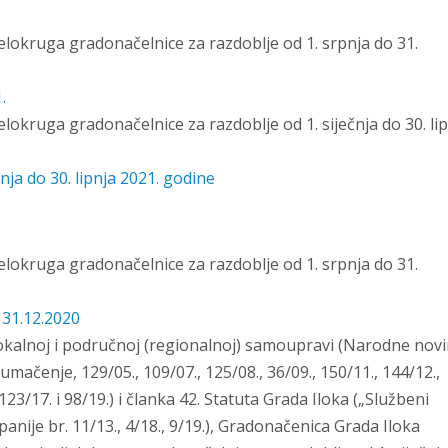
jelokruga gradonačelnice za razdoblje od 1. srpnja do 31.
a 2021. godine
.
elokruga gradonačelnice za razdoblje od 1. siječnja do 30. li
nja do 30. lipnja 2021. godine
jelokruga gradonačelnice za razdoblje od 1. srpnja do 31.
 31.12.2020
okalnoj i područnoj (regionalnoj) samoupravi (Narodne nov
tumačenje, 129/05., 109/07., 125/08., 36/09., 150/11., 144/12.,
123/17. i 98/19.) i članka 42. Statuta Grada Iloka („Službeni
nije br. 11/13., 4/18., 9/19.), Gradonačenica Grada Iloka