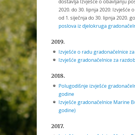
dostavlja Izvješće o obavljanju po
2020. do 30. lipnja 2020: Izvješće
od 1. siječnja do 30. lipnja 2020
poslova iz djelokruga gradonačel
2019.
Izvješće o radu gradonačelnice za 
Izvješće gradonačelnice za razdoblj
2018.
Polugodišnje izvješće gradonačeln
godine
Izvješće gradonačelnice Marine Bud
godine)
2017.