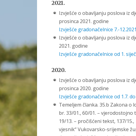
2021.
Izvješće o obavljanju poslova iz d
prosinc
Izvješće gradonačelnice 7.-12.2021
Izvješće o obavljanju poslova iz dj
2021. godine
Izvješće gradonačelnice od 1. siječ
2020.
Izvješće o obavljanju poslova iz d
prosinca 2020. godine
Izvješće gradonačelnice od 1.7. do
Temeljem članka. 35.b Zakona o l
br. 33/01., 60/01. – vjerodostojno 
19/13. – pročišćeni tekst, 137/15., 
vjesnik“ Vukovarsko-srijemske župa