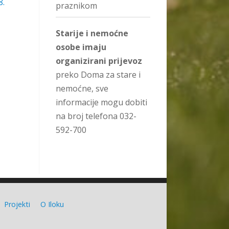
8.
praznikom
Starije i nemoćne
osobe imaju
organizirani prijevoz
preko Doma za stare i
nemoćne, sve
informacije mogu dobiti
na broj telefona 032-
592-700
Projekti
O Iloku